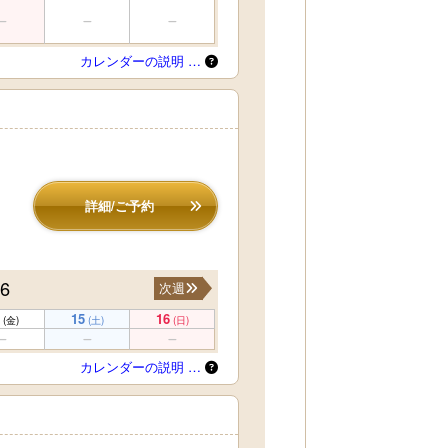
カレンダーの説明 …
詳細/ご予約
16
次週
15
16
(金)
(土)
(日)
カレンダーの説明 …