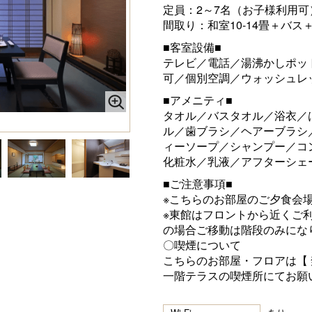
定員：2～7名（お子様利用可
間取り：和室10-14畳＋バス
■客室設備■
テレビ／電話／湯沸かしポット
可／個別空調／ウォッシュレ
■アメニティ■
タオル／バスタオル／浴衣／
ル／歯ブラシ／ヘアーブラシ
ィーソープ／シャンプー／コ
化粧水／乳液／アフターシェ
■ご注意事項■
※こちらのお部屋のご夕食会
※東館はフロントから近くご
の場合ご移動は階段のみにな
〇喫煙について
こちらのお部屋・フロアは【 
一階テラスの喫煙所にてお願