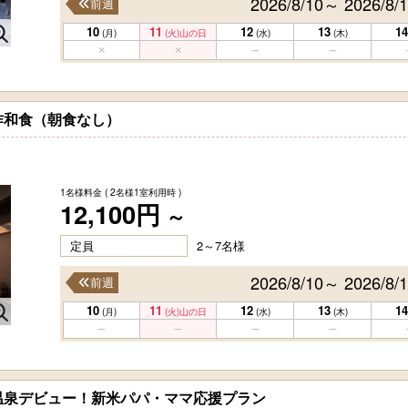
2026/8/10～ 2026/8/
前週
10
11
12
13
14
(月)
(火)
山の日
(水)
(木)
作和食（朝食なし）
1名様料金
( 2名様1室利用時 )
12,100円
～
定員
2～7名様
2026/8/10～ 2026/8/
前週
10
11
12
13
14
(月)
(火)
山の日
(水)
(木)
温泉デビュー！新米パパ・ママ応援プラン