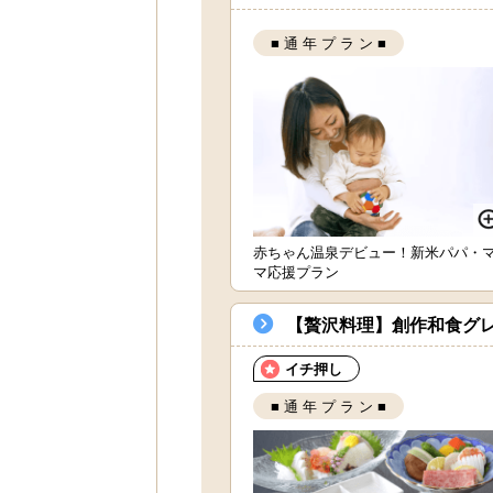
■ 通 年 プ ラ ン ■
赤ちゃん温泉デビュー！新米パパ・
マ応援プラン
【贅沢料理】創作和食グ
イチ押し
■ 通 年 プ ラ ン ■