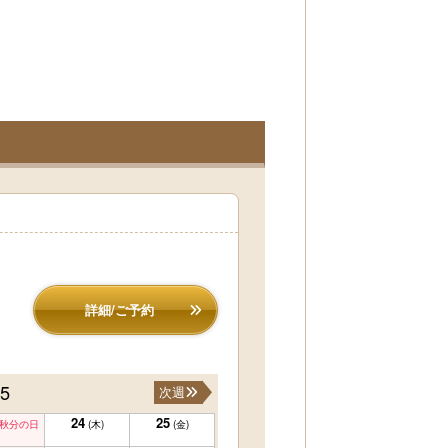
詳細/ご予約
25
次週
24
25
秋分の日
(木)
(金)