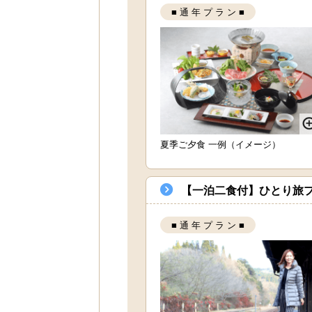
■ 通 年 プ ラ ン ■
夏季ご夕食 一例（イメージ）
【一泊二食付】ひとり旅
■ 通 年 プ ラ ン ■