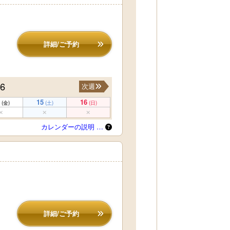
詳細/ご予約
16
次週
15
16
(金)
(土)
(日)
カレンダーの説明 …
詳細/ご予約