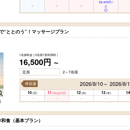
26,400円 /
人
で“ととのう”！マッサージプラン
1名様料金
( 2名様1室利用時 )
16,500円
～
定員
2～7名様
2026/8/10～ 2026/8/
前週
10
11
12
13
14
(月)
(火)
山の日
(水)
(木)
感
作和食（基本プラン）