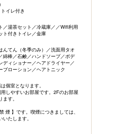
）
＋トイレ付き
／湯茶セット／冷蔵庫／／Wifi利用
ット付きトイレ／金庫
はんてん（冬季のみ）／洗面用タオ
／綿棒／石鹸／ハンドソープ／ボデ
ンディショナー／ヘアドライヤー／
ーブローション／ヘアトニック
場は個室となります。
利用しやすいお部屋です。2Fのお部屋
ります。
禁 煙 】です。喫煙につきましては、
いいたします。