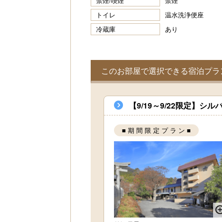
禁煙/喫煙
禁煙
トイレ
温水洗浄便座
冷蔵庫
あり
このお部屋で選択できる宿泊プラ
【9/19～9/22限定】
■ 期 間 限 定 プ ラ ン ■