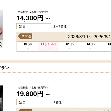
1名様料金
( 2名様1室利用時 )
14,300円
～
定員
2～7名様
2026/8/10～ 2026/8/
前週
10
11
12
13
14
(月)
(火)
山の日
(水)
(木)
プラン
1名様料金
( 1名様1室利用時 )
19,800円
～
定員
1名様