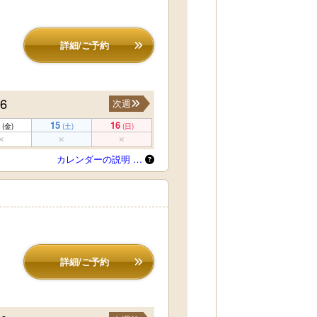
詳細/ご予約
16
次週
15
16
(金)
(土)
(日)
カレンダーの説明 …
詳細/ご予約