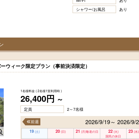
Wi-Fi
あり
シャワー/お風呂
あり
ン
シルバーウィーク限定プラン（事前決済限定）
1名様料金
( 2名様1室利用時 )
26,400円
～
定員
2～7名様
2026/9/19～ 2026/9/
前週
19
20
21
22
23
(土)
(日)
(月)
敬老の日
(火)
(水)
国民の休日