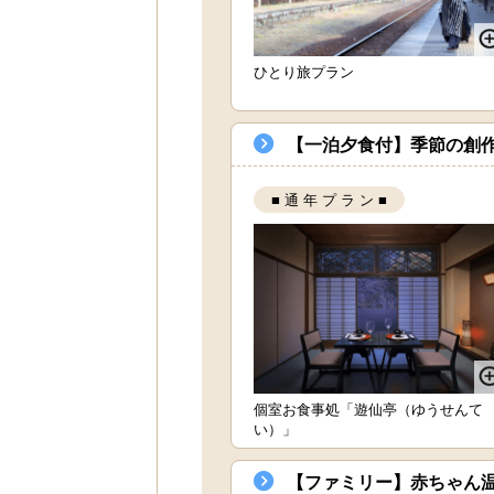
ひとり旅プラン
【一泊夕食付】季節の創
■ 通 年 プ ラ ン ■
個室お食事処「遊仙亭（ゆうせんて
い）」
【ファミリー】赤ちゃん