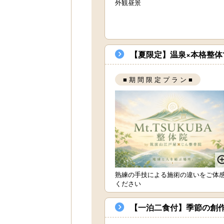
外観昼景
【夏限定】温泉×本格整体
■ 期 間 限 定 プ ラ ン ■
熟練の手技による施術の違いをご体
ください
【一泊二食付】季節の創