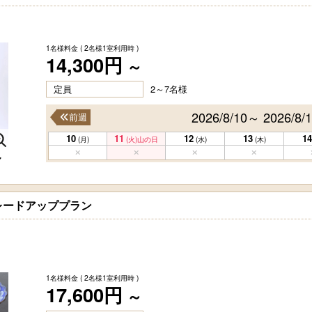
1名様料金
( 2名様1室利用時 )
14,300円
～
定員
2～7名様
2026/8/10～ 2026/8/
前週
10
11
12
13
14
(月)
(火)
山の日
(水)
(木)
マ
レードアッププラン
1名様料金
( 2名様1室利用時 )
17,600円
～