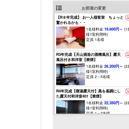
お部屋の変更
【R８年完成】 お一人様客室 ちょっと
驚かれるかも・・
1名様料金
19,600円～
(1
様1室利用時)
定員 1名様
R3年完成【天山酒造の酒樽風呂】露天
風呂付き和洋室【禁煙】
1名様料金
26,200円～
(2
様1室利用時)
定員 2～5名様
R4年完成【寝湯露天付】黒を基調にし
た露天付和洋室401【禁煙】
1名様料金
22,350円～
(2
様1室利用時)
定員 1～2名様
R4年完成【おむすび型の青森ヒバの