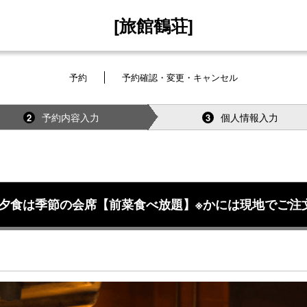
[旅館鶴荘]
予約
予約確認・変更・キャンセル
予約内容入力
個人情報入力
2
3
夕食は季節の会席【前菜食べ放題】※かには現地でご注