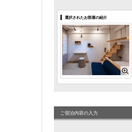
湯】露天付和洋室403【禁煙】
1名様料金
22,350円～
(2
様1室利用時)
選択されたお部屋の紹介
定員 1～2名様
【プレミアム和洋室】有田焼のお風呂と
絶景が自慢の１２畳和洋室
1名様料金
20,700円～
(2
様1室利用時)
定員 1～4名様
【The・オーシャン】和洋室~seally製ベ
ッド~【禁煙】
1名様料金
19,600円～
(2
様1室利用時)
定員 2～6名様
R1年完成【禁煙】シンプルダブルルー
ム※トイレ・シャワーブース
1名様料金
17,400円～
(2
様1室利用時)
ご宿泊内容の入力
定員 1～2名様
【R2年完成★和洋室】トリプルルーム
1名様料金
22,350円～
(2