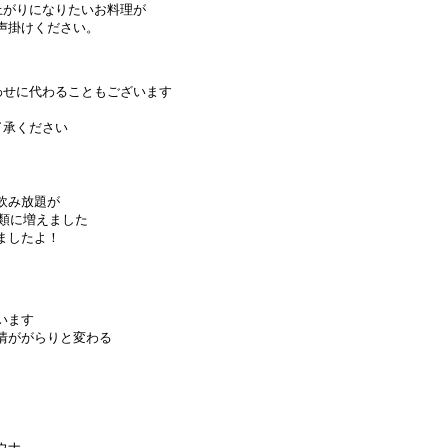
上がりになりたいお料理が
声掛けください。
わせに代わることもございます
了承ください
飲み放題が
種類に増えました
ましたよ！
います
情ががらりと変わる
ウナ