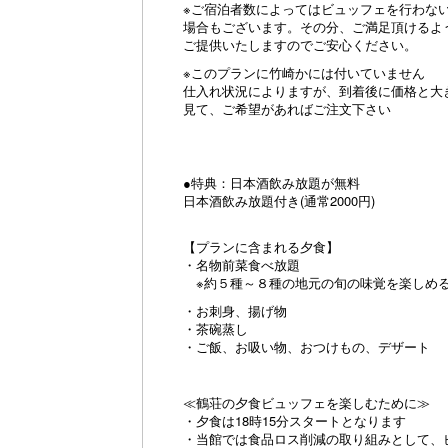
※ご宿泊者数によってはビュッフェを行わな
場合もございます。その分、ご満足頂けるよ
ご提供いたしますのでご安心ください。
※このプランに竹崎かには付いていません
仕入れ状況によりますが、到着後に価格と大
見て、ご希望があればご注文下さい
●特典：日本酒飲み放題が無料
日本酒飲み放題付き(通常2000円)
【プランに含まれる夕食】
・名物前菜食べ放題
※約５種～８種の地元の旬の味覚を楽しめ
・お刺身、揚げ物
・茶碗蒸し
・ご飯、お吸い物、おつけもの、デザート
≪鶴荘の夕食ビュッフェを楽しむために≫
・夕食は18時15分スタートとなります
・当館では食品ロス削減の取り組みとして、