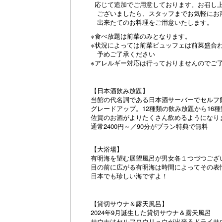
応じて追加でご用意しております。お召し
ございましたら、スタッフまでお気軽にお
出来たてのお料理をご用意いたします。
※食べ放題は前菜のみとなります。
※状況によっては前菜ビュッフェは前菜盛合
予めご了承ください
※アレルギー対応は行っておりませんのでご
【日本酒飲み放題】
当館の代名詞である日本酒サーバーでセルフ
グレードアップ。12種類の飲み放題から16
佐賀のお酒がよりたくさん飲めるようになり
通常2400円～／90分がプラン特典で無料
【大浴場】
有明海を望む展望風呂が男女各１つづつござ
目の前に広がる有明海は時間によってその表
日本でも珍しい海ですよ！
【貸切サウナ＆露天風呂】
2024年9月誕生した貸切サウナ＆露天風呂
サウナはセルフロウリュウが出来るドライサ