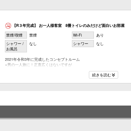
名
【R３年完成】 お一人様客室 8畳トイレのみだけど面白いお部屋
禁煙/喫煙
禁煙
Wi-Fi
あり
名
シャワー /
なし
シャワー
なし
お風呂
2021年令和3年に完成したコンセプトルーム
※男の一人旅に！正直広くはないですが
「とっても落ち着く面白い」お部屋が完成しました
名
続きを読む
シングルサイズのマットレスのある
白を基調にした、シンプルなお部屋です
1名定員のお部屋です
名
【客室】
最大定員：1名
ベッドサイズ：98×195(シングルサイズ)1台
冷蔵庫
液晶テレビ
名