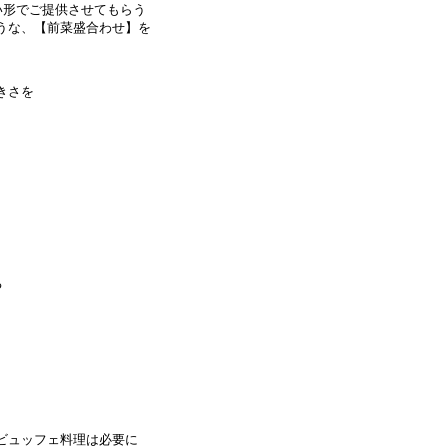
い形でご提供させてもらう
うな、【前菜盛合わせ】を
きさを
る
ビュッフェ料理は必要に