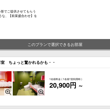
い形でご提供させてもらう
うな、【前菜盛合わせ】を
このプランで選択できるお部屋
客室 ちょっと驚かれるかも・・
1名様料金
( 1名様1室利用時 )
20,900円
～