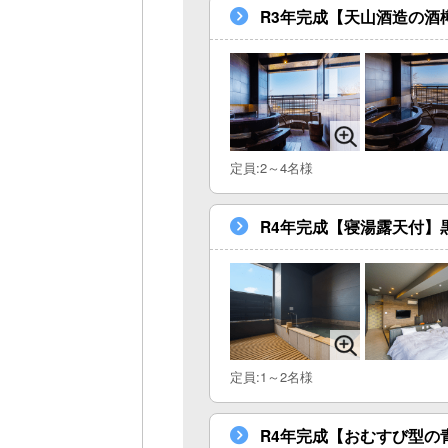
R3年完成【天山酒造の酒
定員:2～4名様
R4年完成【寝湯露天付】
定員:1～2名様
R4年完成【おむすび型の