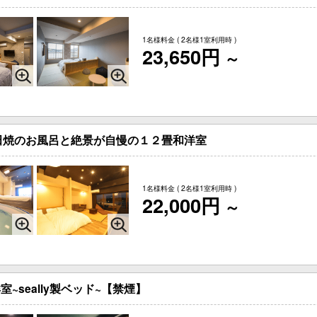
1名様料金
( 2名様1室利用時 )
23,650円
～
田焼のお風呂と絶景が自慢の１２畳和洋室
1名様料金
( 2名様1室利用時 )
22,000円
～
~seally製ベッド~【禁煙】