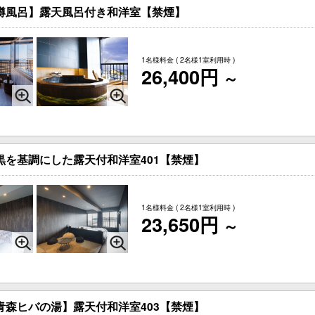
樽風呂】露天風呂付き和洋室【禁煙】
1名様料金
( 2名様1室利用時 )
26,400円
～
黒を基調にした露天付和洋室401【禁煙】
1名様料金
( 2名様1室利用時 )
23,650円
～
青森ヒバの湯】露天付和洋室403【禁煙】