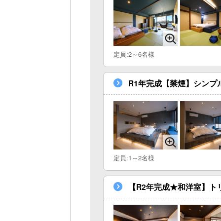
定員:2～6名様
R1年完成【禁煙】シンプ
定員:1～2名様
【R2年完成★和洋室】ト