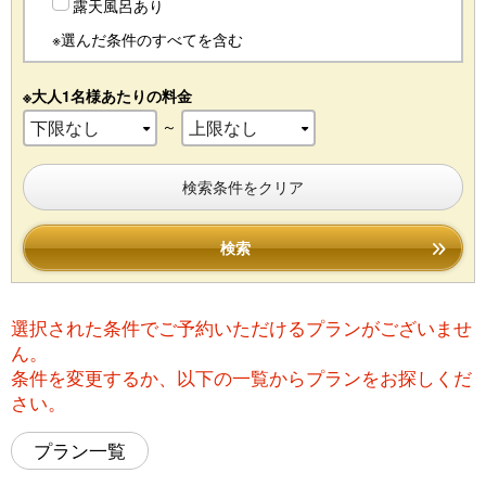
露天風呂あり
※選んだ条件のすべてを含む
※大人1名様あたりの料金
～
検索条件をクリア
検索
選択された条件でご予約いただけるプランがございませ
ん。
条件を変更するか、以下の一覧からプランをお探しくだ
さい。
プラン一覧