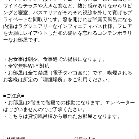
u
ワイドなテラスや大きな窓など、抜け感がありながらリビ
ングと寝室、バスエリアがそれぞれ視線を外して寛げるプ
s
ライベートな間取りです。窓を開ければ半露天風呂になる
内湯はラグジュアリーなインフィニティバス仕様。フロア
を大胆にレイアウトした和の湯宿を忘れるコンテンポラリ
ーなお部屋です。
・お食事は朝夕、食事処での提供になります。
・全室無料Wi-Fi対応
・お部屋は全て禁煙（電子タバコ含む）です。喫煙される
お客様は所定の「喫煙場所」をご利用ください。
■ご注意■
・お部屋は2階まで階段での移動になります。エレベーター
はございませんのでご了承ください。
・こちらは貸切風呂棟から離れたお部屋となります。