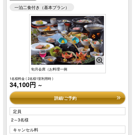
一泊二食付き（基本プラン）
旬月会席（お料理一例
1名様料金
( 2名様1室利用時 )
34,100円
～
詳細/ご予約
定員
2～3名様
キャンセル料