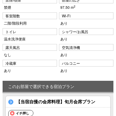
禁煙/喫煙
部屋の広さ
2
禁煙
97.50 m
客室階数
Wi-Fi
二階/階段利用
あり
トイレ
シャワー/お風呂
温水洗浄便座
あり
露天風呂
空気清浄機
なし
あり
冷蔵庫
バルコニー
あり
あり
このお部屋で選択できる宿泊プラン
【当宿自慢の会席料理】旬月会席プラン
イチ押し