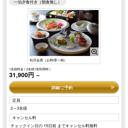
一泊夕食付き（朝食無し）
旬月会席（お料理一例）
1名様料金
( 2名様1室利用時 )
31,900円
～
詳細/ご予約
定員
2～3名様
キャンセル料
チェックイン日の 15日前 までキャンセル料無料