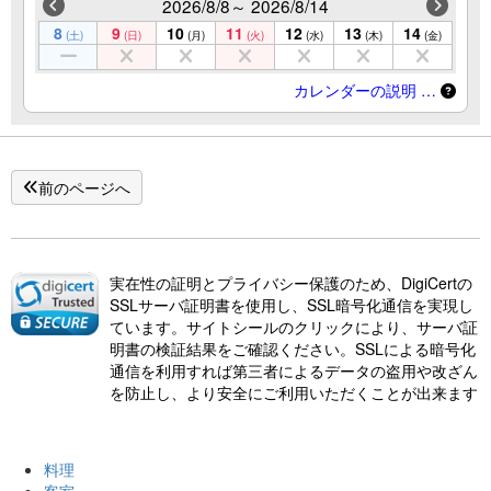
2026/8/8～ 2026/8/14
8
9
10
11
12
13
14
(土)
(日)
(月)
(火)
(水)
(木)
(金)
カレンダーの説明 …
前のページへ
実在性の証明とプライバシー保護のため、DigiCertの
SSLサーバ証明書を使用し、SSL暗号化通信を実現し
ています。サイトシールのクリックにより、サーバ証
明書の検証結果をご確認ください。SSLによる暗号化
通信を利用すれば第三者によるデータの盗用や改ざん
を防止し、より安全にご利用いただくことが出来ます
料理
客室