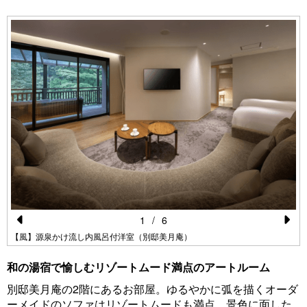
1
/
6
Pr
N
【風】源泉かけ流し内風呂付洋室（別邸美月庵）
e
e
和の湯宿で愉しむリゾートムード満点のアートルーム
vi
xt
別邸美月庵の2階にあるお部屋。ゆるやかに弧を描くオーダ
o
ーメイドのソファはリゾートムードも満点。景色に面した