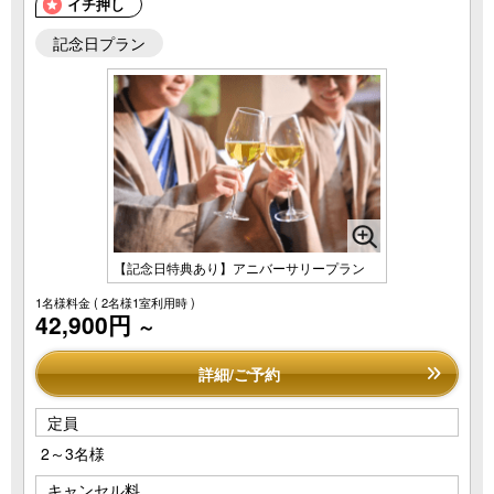
イチ押し
記念日プラン
【記念日特典あり】アニバーサリープラン
1名様料金
( 2名様1室利用時 )
42,900円
～
詳細/ご予約
定員
2～3名様
キャンセル料