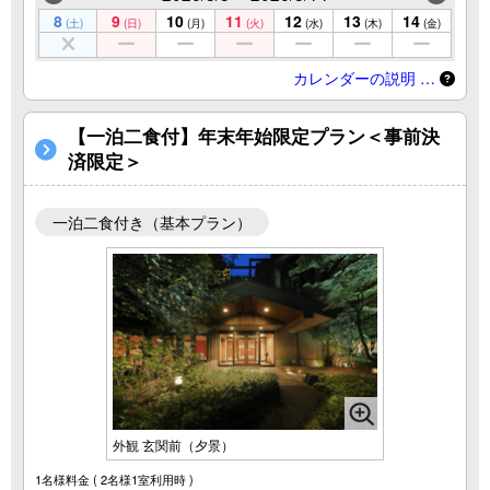
8
9
10
11
12
13
14
(土)
(日)
(月)
(火)
(水)
(木)
(金)
カレンダーの説明 …
【一泊二食付】年末年始限定プラン＜事前決
済限定＞
一泊二食付き（基本プラン）
外観 玄関前（夕景）
1名様料金
( 2名様1室利用時 )