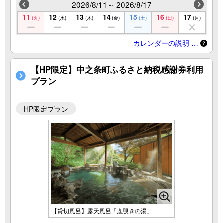
2026/8/11～ 2026/8/17
11
12
13
14
15
16
17
(火)
(水)
(木)
(金)
(土)
(日)
(月)
カレンダーの説明 …
【HP限定】中之条町ふるさと納税感謝券利用
プラン
HP限定プラン
【貸切風呂】露天風呂「鹿覗きの湯」