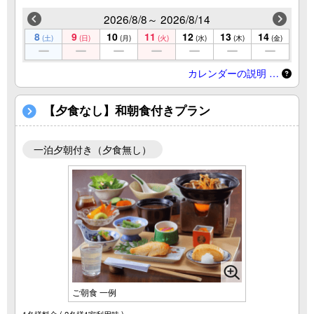
2026/8/8～ 2026/8/14
8
9
10
11
12
13
14
(土)
(日)
(月)
(火)
(水)
(木)
(金)
カレンダーの説明 …
【夕食なし】和朝食付きプラン
一泊夕朝付き（夕食無し）
ご朝食 一例