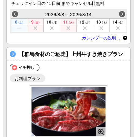
チェックイン日の 15日前 までキャンセル料無料
2026/8/8～ 2026/8/14
8
9
10
11
12
13
14
(土)
(日)
(月)
(火)
(水)
(木)
(金)
カレンダーの説明 …
【群馬食材のご馳走】上州牛すき焼きプラン
イチ押し
お料理プラン