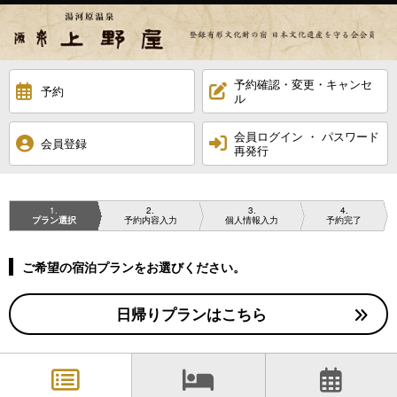
予約確認・変更・キャンセ
予約
ル
会員ログイン ・ パスワード
会員登録
再発行
1
2
3
4
プラン選択
予約内容入力
個人情報入力
予約完了
ご希望の宿泊プランをお選びください。
日帰りプランはこちら