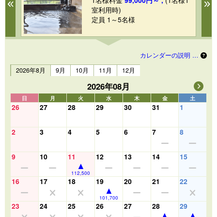
1
1名様料金
99,000円～ ,
(1名様1
Previous
N
室利用時)
定員 1～5名様
カレンダーの説明 …
2026年8月
9月
10月
11月
12月
2026年08月
日
月
火
水
木
金
土
26
27
28
29
30
31
1
2
3
4
5
6
7
8
9
10
11
12
13
14
15
112,500
16
17
18
19
20
21
22
101,700
23
24
25
26
27
28
29