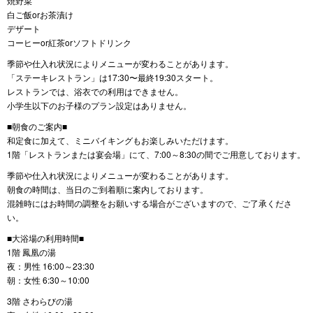
焼野菜
白ご飯orお茶漬け
デザート
コーヒーor紅茶orソフトドリンク
季節や仕入れ状況によりメニューが変わることがあります。
「ステーキレストラン」は17:30〜最終19:30スタート。
レストランでは、浴衣での利用はできません。
小学生以下のお子様のプラン設定はありません。
■朝食のご案内■
和定食に加えて、ミニバイキングもお楽しみいただけます。
1階「レストランまたは宴会場」にて、7:00～8:30の間でご用意しております。
季節や仕入れ状況によりメニューが変わることがあります。
朝食の時間は、当日のご到着順に案内しております。
混雑時にはお時間の調整をお願いする場合がございますので、ご了承くださ
い。
■大浴場の利用時間■
1階 鳳凰の湯
夜：男性 16:00～23:30
朝：女性 6:30～10:00
3階 さわらびの湯