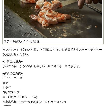
ステーキ割烹※イメージ画像
改築されたお茶室の落ち着いた雰囲気の中で、特選黒毛和牛ステーキディナー
をお楽しみください。
■お部屋の魅力■
すべての客室から宇治川と美しい「塔の島」を一望できます。
■夕食のご案内■
ディナーコース
前菜
サラダ
自家製スープ
魚介3種(エビ、帆立、イカ)
極上黒毛和牛ステーキ100ｇ(フィレorサーロイン)