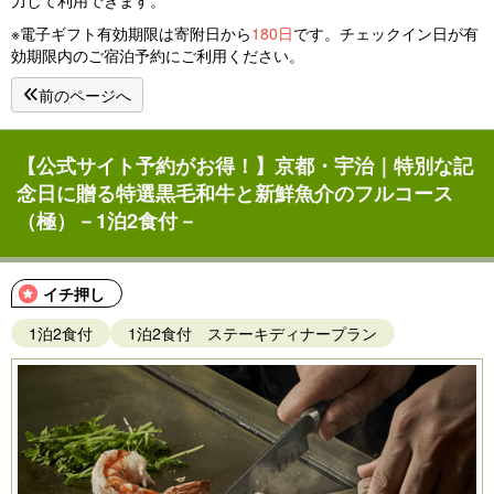
※電子ギフト有効期限は寄附日から
180日
です。チェックイン日が有
効期限内のご宿泊予約にご利用ください。
前のページへ
【公式サイト予約がお得！】京都・宇治｜特別な記
念日に贈る特選黒毛和牛と新鮮魚介のフルコース
（極）－1泊2食付－
イチ押し
1泊2食付
1泊2食付 ステーキディナープラン