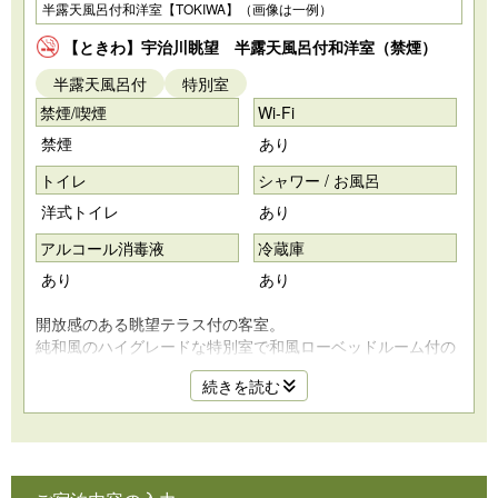
半露天風呂付和洋室【TOKIWA】（画像は一例）
【ときわ】宇治川眺望 半露天風呂付和洋室（禁煙）
半露天風呂付
特別室
禁煙/喫煙
Wi-Fi
禁煙
あり
トイレ
シャワー / お風呂
洋式トイレ
あり
アルコール消毒液
冷蔵庫
あり
あり
開放感のある眺望テラス付の客室。
純和風のハイグレードな特別室で和風ローベッドルーム付の
スイートタイプのお部屋です。
続きを読む
四季折々の京都宇治川の景色をご堪能できます。
聚楽塗りの和風半露天風呂付き客室のため、露天風呂からも
ゆったりと京都の風情を感じてお過ごいただけます。
【お部屋情報】