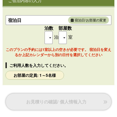
ご宿泊内容の入力
・広さ：42平米
・5名様定員
・2名用和風ベッドルーム
・洗浄機付きトイレ
宿泊日
宿泊日/お部屋の変更
※3名以上は1名様布団をご用意
泊数
部屋数
泊
室
このプランの予約には1室以上の空きが必要です。 宿泊日を変え
るか上記カレンダーから別の日付を選択してください
ご利用人数を入力してください。
お部屋の定員: 1～5名様
お見積りの確認/ 個人情報入力