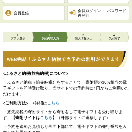
会員ログイン ・ パスワード
会員登録
再発行
1
2
3
4
プラン選択
予約内容入力
個人情報入力
予約完了
<ふるさと納税(旅先納税)について>
・ふるさと納税（旅先納税）をすることで、寄附額の30%相当の電
子ギフトを即時受け取り、当サイトでの予約時に1円からご利用いた
だけます。
<ご利用方法>
※詳細は
こちら
・旅先納税の寄附サイトから寄附をして電子ギフトを受け取りま
す。
【寄附サイトは
こちら
】
（外部サイトに遷移します）
・予約を進めお見積もり画面下部にて、電子ギフトの発行番号を入
力して利用できます。