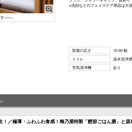
※洗顔などのフェイスケア用品は大
ます――。
部屋の広さ
10.00 帖
トイレ
温水洗浄
空気清浄機
あり
ン
誕生！／極薄・ふわふわ食感！梅乃屋特製「鰹節ごはん膳」と源