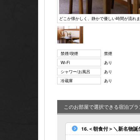
どこか懐かしく、静かで優しい時間が流れ
禁煙/喫煙
禁煙
Wi-Fi
あり
シャワー/お風呂
あり
冷蔵庫
あり
このお部屋で選択できる宿泊プラ
16.＜朝食付＞＼新名物