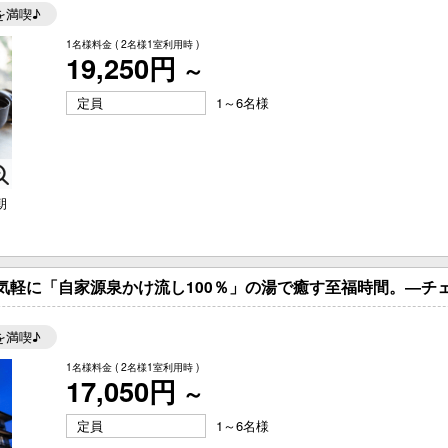
083-922-0051
を満喫♪
TEL.
1名様料金
( 2名様1室利用時 )
19,250円
～
梅乃屋オリジナル商品
菜家だよりブ
定員
1～6名様
会食プラン
よくある質問
朝
周辺観光
お問い合わせ
アクセス
SDGsへの取
と気軽に「自家源泉かけ流し100％」の湯で癒す至福時間。―チェ
を満喫♪
新着情報
プライバシー
1名様料金
( 2名様1室利用時 )
17,050円
～
定員
1～6名様
ご宿泊プランからご予約