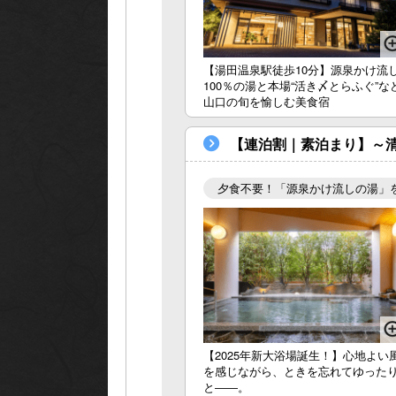
お部
【湯田温泉駅徒歩10分】源泉かけ流
100％の湯と本場“活き〆とらふぐ”な
山口の旬を愉しむ美食宿
【連泊割｜素泊まり】～
夕食不要！「源泉かけ流しの湯」
【2025年新大浴場誕生！】心地よい
を感じながら、ときを忘れてゆった
と――。