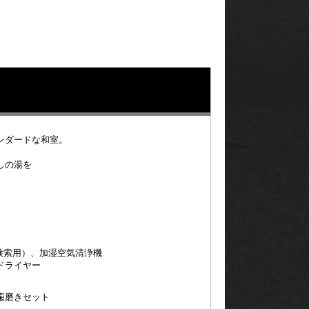
ンダードな和室。
しの湯を
（検索用）、加湿空気清浄機
ドライヤー
歯磨きセット