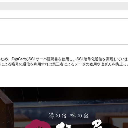
め、DigiCertのSSLサーバ証明書を使用し、SSL暗号化通信を実現し
Lによる暗号化通信を利用すれば第三者によるデータの盗用や改ざんを防止し