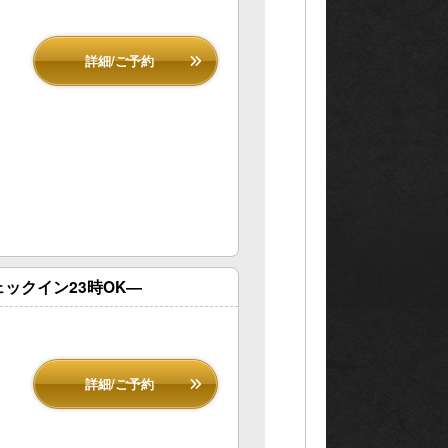
詳細/ご予約
ログ
り組み
ックイン23時OK―
ポリシー
詳細/ご予約