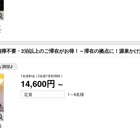
屋タイプからご予約
空室カレンダーから
し
ど
ご予約の確認・キャンセル
清掃不要・2泊以上のご滞在がお得！～滞在の拠点に！源泉かけ
を満喫♪
1名様料金
( 2名様1室利用時 )
14,600円
～
定員
1～6名様
風
り