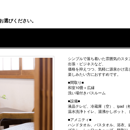
お選びください。
シンプルで落ち着いた雰囲気のスタ
出張・ビジネスなど、
価格を抑えつつ、気軽に源泉かけ流
楽しみたい方におすすめです。
■間取り■
和室10畳＋広縁
洗い場付きバスルーム
■設備■
液晶テレビ、冷蔵庫（空）、ipad
温水洗浄トイレ、湯沸かしポット、
■アメニティ■
ハンドタオル、バスタオル、浴衣、
ブラシ、シャワーキャップ、髭剃り