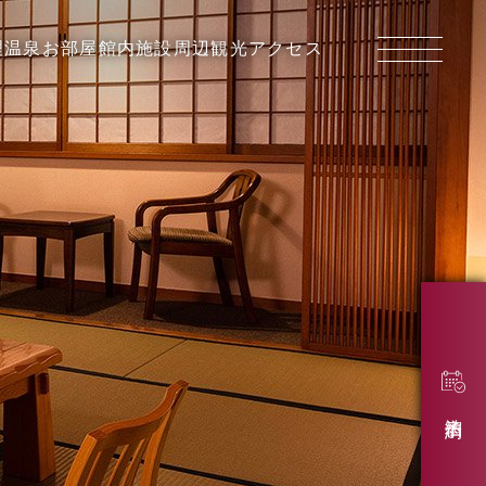
理
温泉
お部屋
館内施設
周辺観光
アクセス
宿泊予約