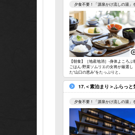
夕食不要！「源泉かけ流しの湯」
HOME
お料理
【朝食】［地産地消］‐身体よころぶ
温泉
ごはん‐野菜ソムリエの女将が厳選し
た“山口の恵み”をたっぷりと。
お部屋
17.＜素泊まり＞ふらっ
夕食不要！「源泉かけ流しの湯」
館内施設