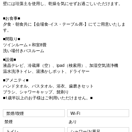
u
壁には珪藻土を使用し、乾燥を気にせずお過ごしいただけます。
s
■お食事■
夕食・朝食共に【会場食‐イス・テーブル席‐】にてご用意いたしま
す。
■間取り■
ツインルーム＋和室8畳
洗い場付きバスルーム
■設備■
液晶テレビ、冷蔵庫（空）、ipad（検索用）、加湿空気清浄機
温水洗浄トイレ、湯沸かしポット、ドライヤー
■アメニティ■
ハンドタオル、バスタオル、浴衣、歯磨きセット
ブラシ、シャワーキャップ、髭剃り
■1歳半以上のお子様はご利用いただけません。■
禁煙/喫煙
Wi-Fi
禁煙
あり
トイレ
シャワー/お風呂