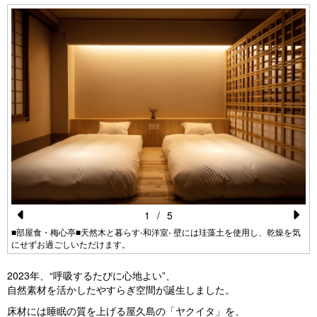
1
/
5
Pr
N
ラ
■部屋食・梅心亭■天然木と暮らす‐和洋室‐ 壁には珪藻土を使用し、乾燥を気
にせずお過ごしいただけます。
e
e
vi
xt
2023年、“呼吸するたびに心地よい”、
自然素材を活かしたやすらぎ空間が誕生しました。
o
床材には睡眠の質を上げる屋久島の「ヤクイタ」を、