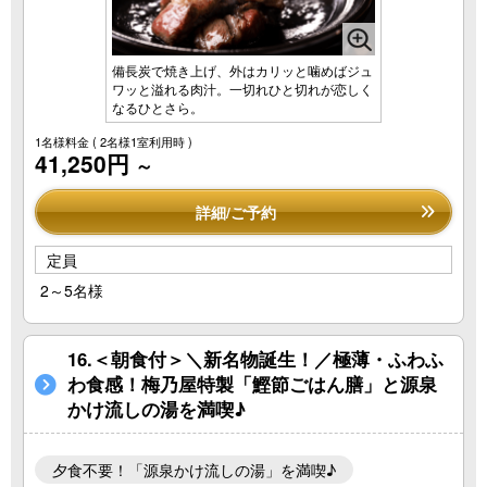
083-922-0051
TEL.
備長炭で焼き上げ、外はカリッと噛めばジュ
ワッと溢れる肉汁。一切れひと切れが恋しく
HOME
アクセス
なるひとさら。
1名様料金
( 2名様1室利用時 )
お料理
新着情報
41,250円
～
温泉
菜家だよりブログ
詳細/ご予約
お部屋
よくある質問
定員
2～5名様
館内施設
お問い合わせ
16.＜朝食付＞＼新名物誕生！／極薄・ふわふ
梅乃屋オリジナル商
SDGsへの取り組み
わ食感！梅乃屋特製「鰹節ごはん膳」と源泉
品
かけ流しの湯を満喫♪
プライバシーポリシ
会食プラン
ー
夕食不要！「源泉かけ流しの湯」を満喫♪