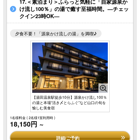
17.＜素泊まり＞ふらっと気軽に「自家源泉か
け流し100％」の湯で癒す至福時間。―チェッ
クイン23時OK―
夕食不要！「源泉かけ流しの湯」を満喫♪
【湯田温泉駅徒歩10分】源泉かけ流し100％
の湯と本場“活き〆とらふぐ”など山口の旬を
愉しむ美食宿
1名様料金
( 2名様1室利用時 )
18,150円
～
詳細/ご予約