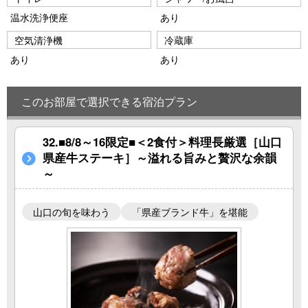
温水洗浄便座
あり
空気清浄機
冷蔵庫
あり
あり
このお部屋で選択できる宿泊プラン
32.■8/8～16限定■＜2食付＞料理長厳選［山口
県産牛ステーキ］～溢れる旨みと贅沢な余韻
～
山口の旬を味わう
「県産ブランド牛」を堪能