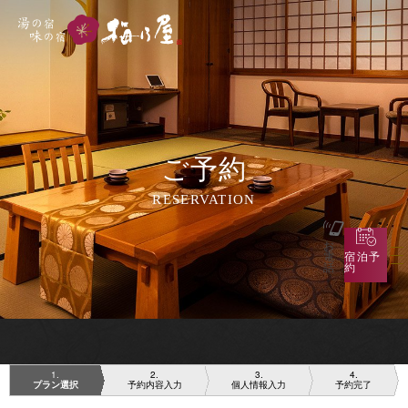
ご予約
RESERVATION
お
電
宿泊予
話
約
1
2
3
4
プラン選択
予約内容入力
個人情報入力
予約完了