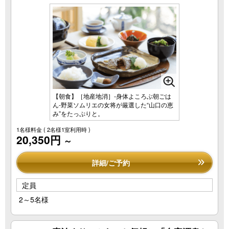
周辺観光
ご宿泊プランからご予約
お部屋タイプからご予約
【朝食】［地産地消］‐身体よころぶ朝ごは
ん‐野菜ソムリエの女将が厳選した“山口の恵
み”をたっぷりと。
空室カレンダーからご予約
1名様料金
( 2名様1室利用時 )
20,350円
～
ご予約の確認・キャンセル
詳細/ご予約
定員
2～5名様