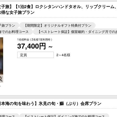
女子旅】【1泊2食】ロクシタンハンドタオル、リップクリーム
お得な女子旅プラン
子旅プラン
【期間限定】オリジナルギフト特典付プラン
海でのお料理コース
【ベストレート保証】個室確約・ダイニング月での
1名様料金
( 2名様1室利用時 )
37,400円
～
定員
2～4名様
ン
日本海の旬を味わう】氷見の旬・鰤（ぶり）会席プラン
料理コース
【ベストレート保証】ダイニング海でのお料理コース