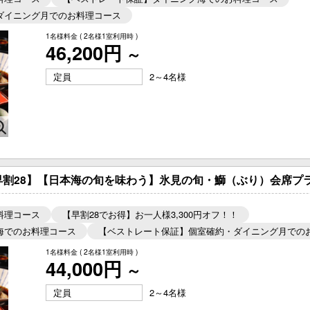
ダイニング月でのお料理コース
1名様料金
( 2名様1室利用時 )
46,200円
～
定員
2～4名様
割28】【日本海の旬を味わう】氷見の旬・鰤（ぶり）会席プ
料理コース
【早割28でお得】お一人様3,300円オフ！！
海でのお料理コース
【ベストレート保証】個室確約・ダイニング月での
1名様料金
( 2名様1室利用時 )
44,000円
～
定員
2～4名様