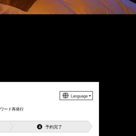
スワード再発行
予約完了
4