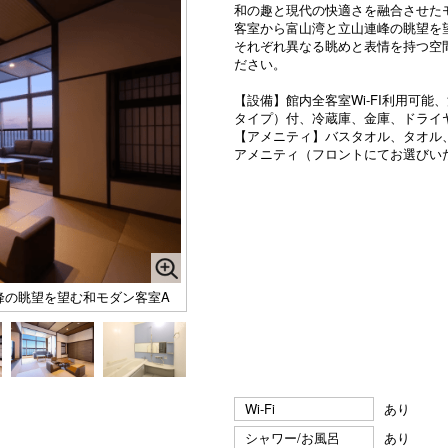
和の趣と現代の快適さを融合させた
客室から富山湾と立山連峰の眺望を
それぞれ異なる眺めと表情を持つ空
ださい。
【設備】館内全客室Wi-FI利用可
タイプ）付、冷蔵庫、金庫、ドライ
【アメニティ】バスタオル、タオル
アメニティ（フロントにてお選びい
峰の眺望を望む和モダン客室A
Wi-Fi
あり
シャワー/お風呂
あり