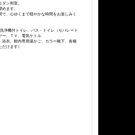
モダン和室。
望めます。
間で、心ゆくまで穏やかな時間をお楽しみく
能、洗浄機付トイレ、バス・トイレ（セパレート
ヤー、ＴＶ、電気ケトル
、浴衣、館内専用湯かご、カラー靴下、各種
ただけます）