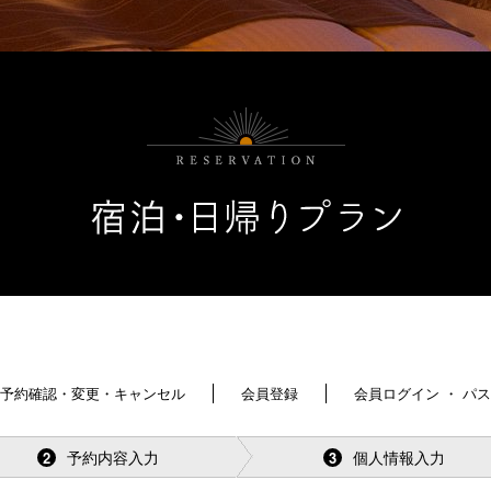
予約確認・変更・キャンセル
会員登録
会員ログイン ・ パ
予約内容入力
個人情報入力
2
3