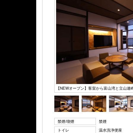
【NEWオープン】客室から富山湾と立山連
禁煙/喫煙
禁煙
トイレ
温水洗浄便座