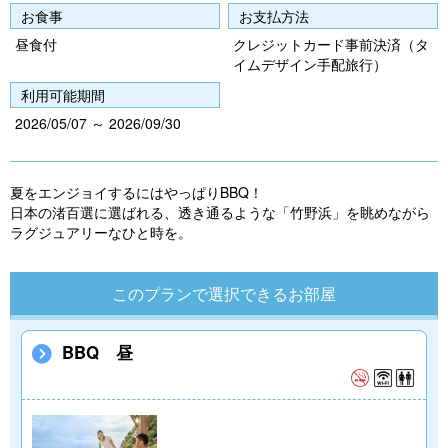
e
e
お食事
お支払方法
vi
xt
昼食付
クレジットカード事前決済（タ
イムデザイン手配旅行）
o
利用可能期間
u
2026/05/07 ～ 2026/09/30
s
夏をエンジョイするにはやっぱりBBQ！
日本の渚百選に選ばれる、透き通るような「竹野浜」を眺めながら
ラグジュアリーなひと時を。
このプランで選択できるお部屋
BBQ 昼