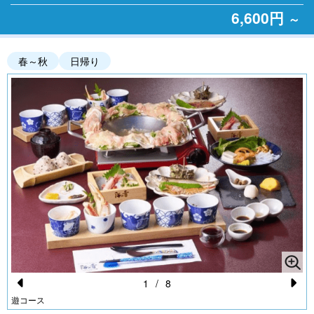
6,600円
～
春～秋
日帰り
1
/
8
Pr
N
遊コース