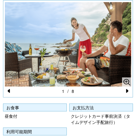
1
/
8
Pr
N
e
e
お食事
お支払方法
vi
xt
昼食付
クレジットカード事前決済（タ
イムデザイン手配旅行）
o
利用可能期間
u