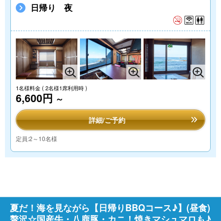
日帰り 夜
1名様料金
( 2名様1席利用時 )
6,600円
～
詳細/ご予約
定員:2～10名様
夏だ！海を見ながら【日帰りBBQコース♪】(昼食)
贅沢☆国産牛・八鹿豚・カニ！焼きマシュマロも♪