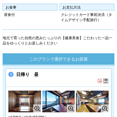
e
e
お食事
お支払方法
vi
xt
昼食付
クレジットカード事前決済（タ
o
イムデザイン手配旅行）
u
s
地元で育った自然の恵みたっぷりの【健康美食】こだわった一品一
品をゆっくりとお楽しみください
このプランで選択できるお部屋
日帰り 昼
1名様料金
( 2名様1席利用時 )