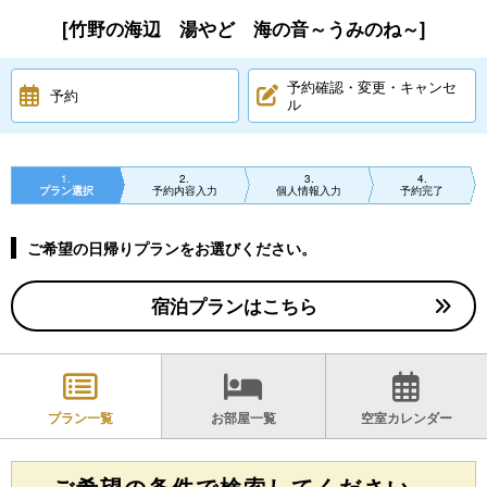
[竹野の海辺 湯やど 海の音～うみのね～]
予約確認・変更・キャンセ
予約
ル
1
2
3
4
プラン選択
予約内容入力
個人情報入力
予約完了
ご希望の日帰りプランをお選びください。
宿泊プランはこちら
プラン一覧
お部屋一覧
空室カレンダー
ご希望の条件で検索してください。