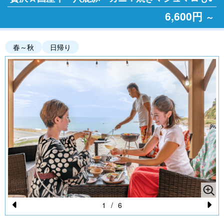
6,600円
～
春～秋
日帰り
1
/
6
Pr
N