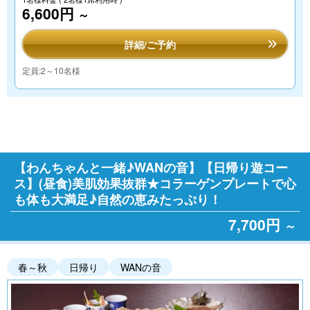
6,600円
～
詳細/ご予約
定員:2～10名様
【わんちゃんと一緒♪WANの音】【日帰り遊コー
ス】(昼食)美肌効果抜群★コラーゲンプレートで心
も体も大満足♪自然の恵みたっぷり！
7,700円
～
春～秋
日帰り
WANの音