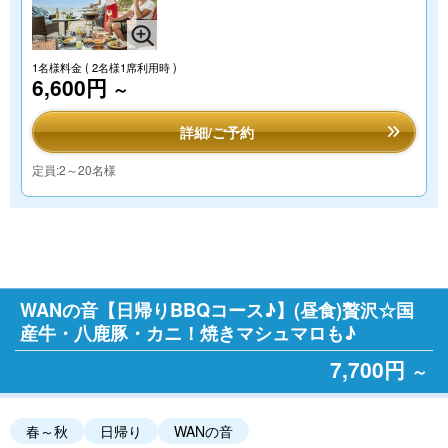
1名様料金
( 2名様1席利用時 )
6,600円
～
詳細/ご予約
定員:2～20名様
WANの音【日帰りBBQコース♪】(昼食)贅沢☆国
産牛・八鹿豚・カニ！焼きマシュマロも♪
7,700円
～
春～秋
日帰り
WANの音