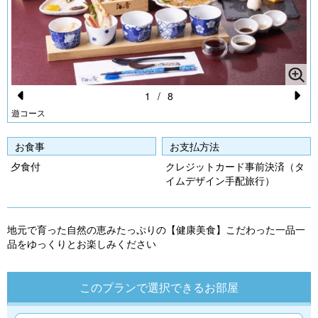
1
/
8
Pr
N
遊コース
e
e
お食事
お支払方法
vi
xt
夕食付
クレジットカード事前決済（タ
o
イムデザイン手配旅行）
u
s
地元で育った自然の恵みたっぷりの【健康美食】こだわった一品一
品をゆっくりとお楽しみください
このプランで選択できるお部屋