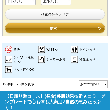
～
検索条件をクリア
検索
禁煙
Wi-Fiあり
トイレあり
シャワー/お風
シャワーあり
冷蔵庫あり
呂あり
ペット同伴OK
12件中1～5件を表示
【日帰り遊コース】(昼食)美肌効果抜群★コラーゲ
ンプレートで心も体も大満足♪自然の恵みたっぷ
り！