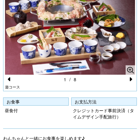
1
/
8
Pr
N
遊コース
e
e
お食事
お支払方法
vi
xt
昼食付
クレジットカード事前決済（タ
o
イムデザイン手配旅行）
u
s
わんちゃんと一緒にお食事を楽しめます♪