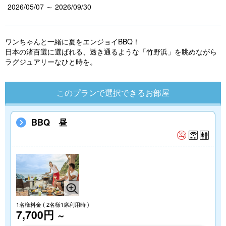
2026/05/07 ～ 2026/09/30
s
ワンちゃんと一緒に夏をエンジョイBBQ！
日本の渚百選に選ばれる、透き通るような「竹野浜」を眺めながら
ラグジュアリーなひと時を。
このプランで選択できるお部屋
BBQ 昼
1名様料金
( 2名様1席利用時 )
7,700円
～