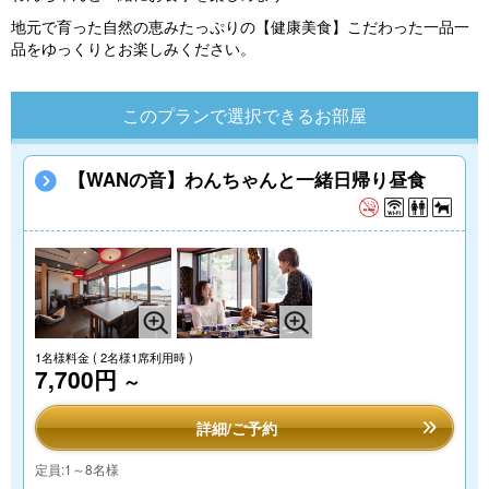
地元で育った自然の恵みたっぷりの【健康美食】こだわった一品一
品をゆっくりとお楽しみください。
このプランで選択できるお部屋
【WANの音】わんちゃんと一緒日帰り昼食
1名様料金
( 2名様1席利用時 )
7,700円
～
詳細/ご予約
定員:1～8名様