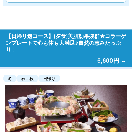
【日帰り遊コース】(夕食)美肌効果抜群★コラーゲ
ンプレートで心も体も大満足♪自然の恵みたっぷ
り！
6,600円
～
冬
春～秋
日帰り