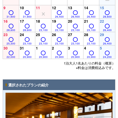
9
10
11
12
13
14
15
31,900
31,900
26,400
26,400
26,400
28,600
16
17
18
19
20
21
22
28,600
28,600
23,100
23,100
23,100
23,100
26,400
23
24
25
26
27
28
29
25,300
23,100
23,100
23,100
23,100
23,100
26,400
30
31
1
2
3
4
5
22,000
20,900
20,900
20,900
20,900
20,900
24,200
1泊大人1名あたりの料金（概算）
※料金は消費税込みです。
選択されたプランの紹介