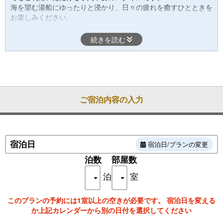
海を望む湯船にゆったりと浸かり、日々の疲れを癒すひとときを
お楽しみください。
続きを読む
■アクセスについて
当館は、稲取駅からタクシーで約5分、徒歩で約20分の場所にご
ざいます。
また、稲取駅からは無料送迎のマイクロバスを運行しております
（事前予約制）。
出発時間：①14:00 ②14:40 ③15:30 ④16:40 ⑤17:30
ご宿泊内容の入力
※ご予約がない場合でも、空席があればご案内可能です。
チェックイン後は門限なく、心ゆくまでご滞在をお楽しみいただ
けます。
宿泊日
宿泊日/プランの変更
お部屋には基本的なアメニティも完備しており、観光はもちろ
ん、ビジネス利用のお客様にも快適にお過ごしいただけます。
泊数
部屋数
自由度の高いご宿泊をお考えの方に、ぜひご活用いただきたいプ
泊
室
ランです。
このプランの予約には1室以上の空きが必要です。 宿泊日を変える
か上記カレンダーから別の日付を選択してください