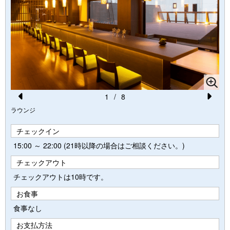
1
/
8
Pr
N
ラウンジ
ラ
e
e
チェックイン
vi
xt
15:00 ～ 22:00 (21時以降の場合はご相談ください。)
o
チェックアウト
u
チェックアウトは10時です。
s
お食事
食事なし
お支払方法