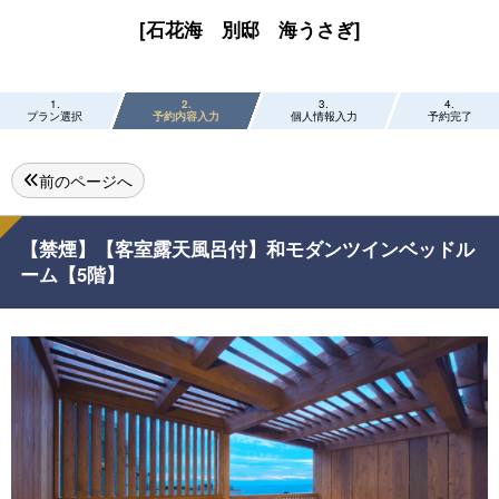
[石花海 別邸 海うさぎ]
1
2
3
4
プラン選択
予約内容入力
個人情報入力
予約完了
前のページへ
【禁煙】【客室露天風呂付】和モダンツインベッドル
ーム【5階】