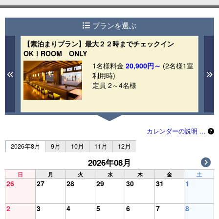
プランを選ぶ
【素泊まりプラン】最大２２時までチェックイン
【
OK！ROOM ONLY
等
1室
食
1名様料金
20,900円～
(2名様1室
Previous
N
利用時)
定員 2～4名様
カレンダーの説明 …
2026年8月
9月
10月
11月
12月
2026年08月
日
月
火
水
木
金
土
26
27
28
29
30
31
1
2
3
4
5
6
7
8