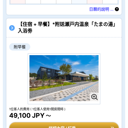
日曆的說明 …
【住宿 + 早餐】*附送瀬戸内温泉「たまの湯」
入浴劵
附早餐
1位客人的費用
( 1位客人使用1間房間時 )
49,100 JPY
～