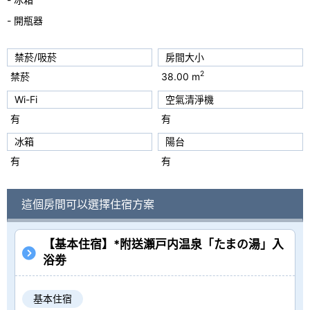
- 開瓶器
禁菸/吸菸
房間大小
2
禁菸
38.00 m
Wi-Fi
空氣清淨機
有
有
冰箱
陽台
有
有
這個房間可以選擇住宿方案
【基本住宿】*附送瀬戸内温泉「たまの湯」入
浴劵
基本住宿