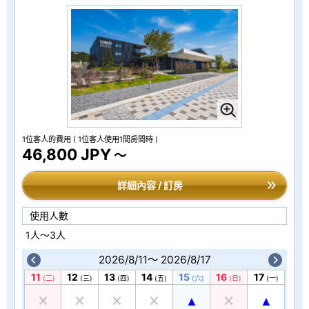
1位客人的費用
( 1位客人使用1間房間時 )
46,800 JPY
～
詳細內容 / 訂房
使用人數
1人～3人
2026/8/11～ 2026/8/17
11
12
13
14
15
16
17
(二)
(三)
(四)
(五)
(六)
(日)
(一)