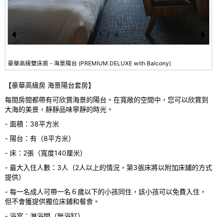
1
/
4
Pr
N
e
e
豪華高級雙床房 - 海景陽台 (PREMIUM DELUXE with Balcony)
vi
xt
【豪華高級房 海景陽台套房】
o
每間房間都帶有可欣賞海景的陽台。在寬敞的空間中，您可以欣賞到
u
大海的美景，靜靜品味寧靜的時光。
s
- 面積：38平方米
- 陽台：有（8平方米）
- 床：2張（寬度140厘米）
- 最大入住人數：3人（2人以上的情況，第3張床將以附加床鋪的方式
提供）
- 每一名成人可帶一名６歲以下的小孩同住，該小孩可以免費入住，
但不會獲提供獨位床鋪和餐食。
- 浴室：淋浴間（無浴缸）