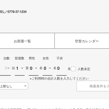
778-37-1234
お部屋一覧
空室カレンダー
泊数
部屋数
男性
女性
子供
泊
室
名
名
名
人数未定
※ご利用時の合計人数を入力してください
検索条件を