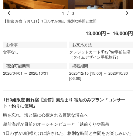
1
/
3
Pr
N
【別館 お宿 うおたけ】1日わずか3組、格別な時間と空間
e
e
13,000円～ 16,000円
vi
xt
o
お食事
お支払方法
u
食事なし
クレジットカード/PayPay事前決済
s
（タイムデザイン手配旅行）
宿泊可能期間
掲載期間
2026/04/01 ～ 2026/10/31
2025/12/15 [15:00] ～ 2026/10/30
[06:00]
1日3組限定 離れ宿【別館】素泊まり 宿泊のみプラン『コンサー
ト・釣りに便利』
時を忘れ、海と湯に心癒される贅沢な滞在へ
越前海岸が目前のオーシャンビューと「越前くりや温泉」
1日わずか3組様だけに許された、格別な時間と空間をお楽しみいた