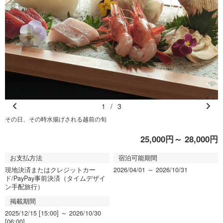
1
/
3
Pr
N
その日、その時水揚げされる越前の旬
e
e
25,000円～ 28,000円
vi
xt
o
お支払方法
宿泊可能期間
u
現地決済またはクレジットカー
2026/04/01 ～ 2026/10/31
s
ド/PayPay事前決済（タイムデザイ
ン手配旅行）
掲載期間
2025/12/15 [15:00] ～ 2026/10/30
[06:00]