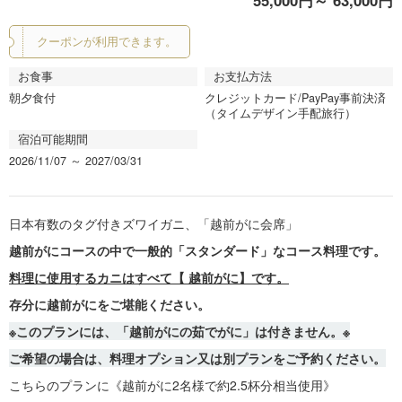
55,000円～ 63,000円
vi
xt
o
クーポンが利用できます。
u
s
お食事
お支払方法
朝夕食付
クレジットカード/PayPay事前決済
（タイムデザイン手配旅行）
宿泊可能期間
2026/11/07 ～ 2027/03/31
日本有数のタグ付きズワイガニ、「越前がに会席」
越前がにコースの中で一般的「スタンダード」なコース料理です。
料理に使用するカニはすべて【 越前がに】です。
存分に越前がにをご堪能ください。
※このプランには、「越前がにの茹でがに」は付きません。※
ご希望の場合は、料理オプション又は別プランをご予約ください。
こちらのプランに《越前がに2名様で約2.5杯分相当使用》