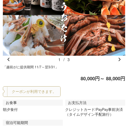
1
/
3
Pr
N
「越前がに提供期間 11/7～翌3/31」
e
e
80,000円～ 88,000円
vi
xt
o
クーポンが利用できます。
u
s
お食事
お支払方法
朝夕食付
クレジットカード/PayPay事前決済
（タイムデザイン手配旅行）
宿泊可能期間