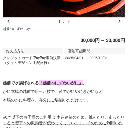
1
/
3
Pr
N
越前べにずわいがに
e
e
30,000円～ 33,000円
vi
xt
o
お支払方法
宿泊可能期間
u
クレジットカード/PayPay事前決済
2025/04/01 ～ 2026/10/31
s
（タイムデザイン手配旅行）
越前で水揚げされる
「越前べにずわいがに」
。
かに本場の越前で培った技で、茹でがにや焼きがになど
本場のかに料理を、存分にご堪能いただけます。
※
8才以下のお子様のご利用は 木造建築のため、跳んだり、走ったり
すると階下への振動音が伝わってしまいます。そのためご利用いた