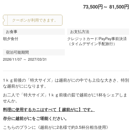
e
e
73,500円～ 81,500円
vi
xt
o
クーポンが利用できます。
u
s
お食事
お支払方法
朝夕食付
クレジットカード/PayPay事前決済
（タイムデザイン手配旅行）
宿泊可能期間
2026/11/07 ～ 2027/03/31
1ｋｇ前後の「特大サイズ」は越前がにの中でも上位な大きさ、特別
な越前がにになります。
お二人で「特大サイズ」1ｋｇ前後の茹で越前がに1杯をシェアしま
せんか。
料理に使用するカニはすべて【 越前がに】です。
存分に越前がにをご堪能ください。
こちらのプランに《越前がに2名様で約3.5杯分相当使用》