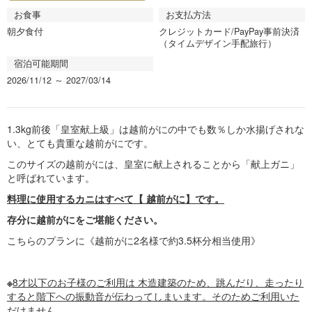
s
お食事
お支払方法
朝夕食付
クレジットカード/PayPay事前決済
（タイムデザイン手配旅行）
宿泊可能期間
2026/11/12 ～ 2027/03/14
1.3kg前後「皇室献上級」は越前がにの中でも数％しか水揚げされな
い、とても貴重な越前がにです。
このサイズの越前がには、皇室に献上されることから「献上ガニ」
と呼ばれています。
料理に使用するカニはすべて【 越前がに】です。
存分に越前がにをご堪能ください。
こちらのプランに《越前がに2名様で約3.5杯分相当使用》
※
8才以下のお子様のご利用は 木造建築のため、跳んだり、走ったり
すると階下への振動音が伝わってしまいます。そのためご利用いた
だけません。