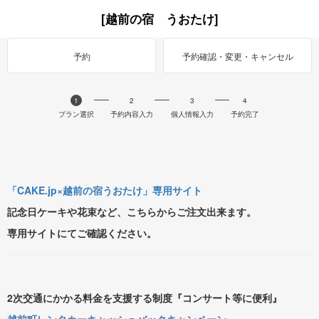
[越前の宿 うおたけ]
予約
予約確認・変更・キャンセル
1
2
3
4
プラン選択
予約内容入力
個人情報入力
予約完了
「CAKE.jp×越前の宿うおたけ」専用サイト
記念日ケーキや花束など、こちらからご注文出来ます。
専用サイトにてご確認ください。
2次交通にかかる料金を支援する制度『コンサート等に便利』