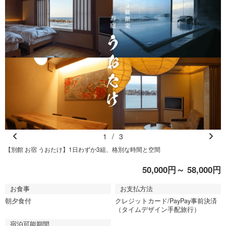
1
/
3
Pr
N
【別館 お宿 うおたけ】1日わずか3組、格別な時間と空間
e
e
50,000円～ 58,000円
vi
xt
o
お食事
お支払方法
u
朝夕食付
クレジットカード/PayPay事前決済
s
（タイムデザイン手配旅行）
宿泊可能期間