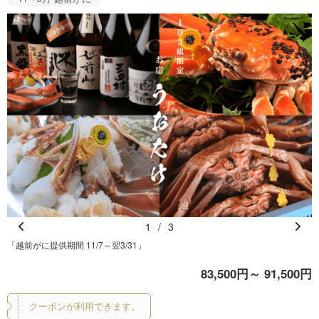
1
/
3
Pr
N
「越前がに提供期間 11/7～翌3/31」
e
e
83,500円～ 91,500円
vi
xt
o
クーポンが利用できます。
u