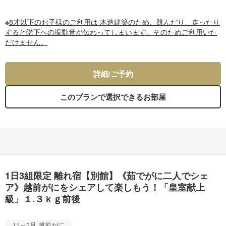
※
8才以下のお子様のご利用は 木造建築のため、跳んだり、走ったり
すると階下への振動音が伝わってしまいます。そのためご利用いた
だけません。
詳細/ご予約
このプランで選択できるお部屋
1日3組限定 離れ宿【別館】《茹でがに二人でシェ
ア》越前がにをシェアして楽しもう！「皇室献上
級」１.３ｋｇ前後
11～3月 越前がに