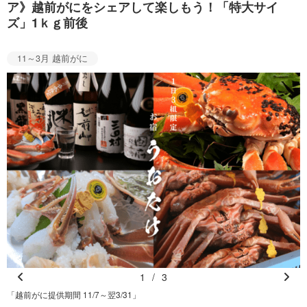
ア》越前がにをシェアして楽しもう！「特大サイ
ズ」1ｋｇ前後
11～3月 越前がに
1
/
3
Pr
N
「越前がに提供期間 11/7～翌3/31」