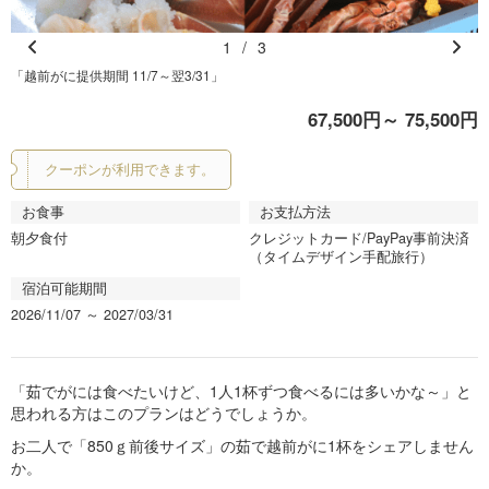
1
/
3
Pr
N
「越前がに提供期間 11/7～翌3/31」
e
e
67,500円～ 75,500円
vi
xt
o
クーポンが利用できます。
u
s
お食事
お支払方法
朝夕食付
クレジットカード/PayPay事前決済
（タイムデザイン手配旅行）
宿泊可能期間
2026/11/07 ～ 2027/03/31
「茹でがには食べたいけど、1人1杯ずつ食べるには多いかな～」と
思われる方はこのプランはどうでしょうか。
お二人で「850ｇ前後サイズ」の茹で越前がに1杯をシェアしません
か。