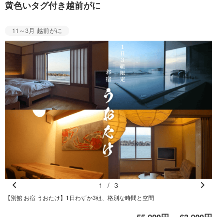
黄色いタグ付き越前がに
11～3月 越前がに
1
/
3
Pr
N
【別館 お宿 うおたけ】1日わずか3組、格別な時間と空間
e
e