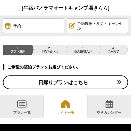
[牛岳パノラマオートキャンプ場きらら]
予約確認・変更・キャンセ
予約
ル
1
2
3
4
プラン選択
予約内容入力
個人情報入力
予約完了
ご希望の宿泊プランをお選びください。
日帰りプランはこちら
プラン一覧
サイト一覧
空きカレンダー