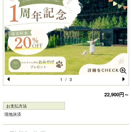
1
/
3
Pr
N
22,900円～
e
e
vi
xt
お支払方法
o
現地決済
u
s