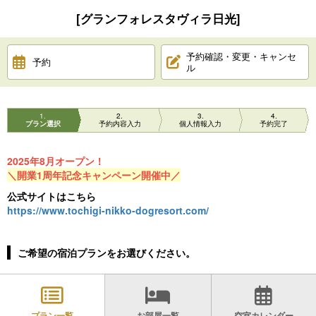
[グランフォレスタヴィラ日光]
予約確認・変更・キャンセ
予約
ル
1
2
3
4
プラン選択
予約内容入力
個人情報入力
予約完了
2025年8月オープン！
＼開業1周年記念キャンペーン開催中／
公式サイトはこちら
https://www.tochigi-nikko-dogresort.com/
ご希望の宿泊プランをお選びください。
プラン一覧
お部屋一覧
空室カレンダー