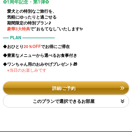
✿1周年記念・第1弾✿
愛犬との特別なご旅行を、
気軽にゆったりと過ごせる
期間限定の特別プラン♪
豪華3大特典
で”おもてなし”いたします✨
══ PLAN ═══════════
◆
おひとり
20％OFF
でお得にご滞在
◆豊富なメニューから選べるお食事付き
◆
ワンちゃん用のおみやげプレゼント🎁
※当日のお楽しみです
詳細/ご予約
このプランで選択できるお部屋