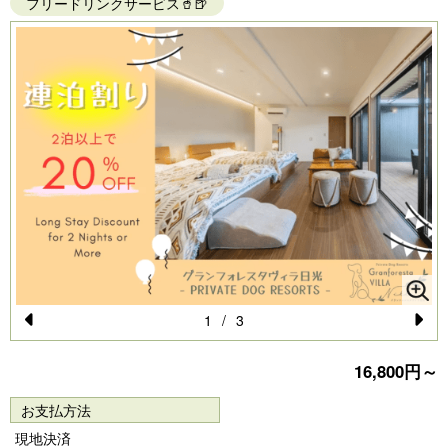
フリードリンクサービス🥤🍺
1
/
3
Pr
N
16,800円～
e
e
vi
xt
お支払方法
o
現地決済