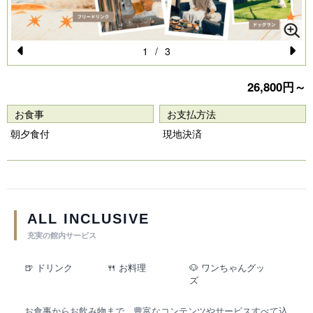
1
/
3
Pr
N
26,800円～
e
e
vi
xt
お食事
お支払方法
o
朝夕食付
現地決済
u
s
ALL INCLUSIVE
充実の館内サービス
🍺 ドリンク
🍴 お料理
🐶 ワンちゃんグッ
ズ
お食事からお飲み物まで、豊富なコンテンツやサービスすべて込