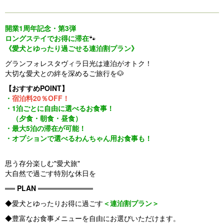
u
s
開業1周年記念・第3弾
ロングステイでお得に滞在
🐾
《愛犬とゆったり過ごせる連泊割プラン》
グランフォレスタヴィラ日光は連泊がオトク！
大切な愛犬との絆を深めるご旅行を🐶
【おすすめPOINT】
・
宿泊料20％OFF！
・1泊ごとに自由に選べるお食事！
（夕食・朝食・昼食）
・最大5泊の滞在が可能！
・オプションで選べるわんちゃん用お食事も！
思う存分楽しむ"愛犬旅"
大自然で過ごす特別な休日を
══ PLAN ═══════════
◆愛犬とゆったりお得に過ごす
＜連泊割プラン＞
◆豊富なお食事メニューを自由にお選びいただけます。