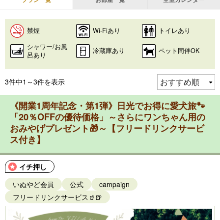
禁煙
Wi-Fiあり
トイレあり
シャワー/お風
冷蔵庫あり
ペット同伴OK
呂あり
3件中1～3件を表示
《開業1周年記念・第1弾》日光でお得に愛犬旅🐾
「20％OFFの優待価格」～さらにワンちゃん用の
おみやげプレゼント🎁～【フリードリンクサービ
ス付き】
イチ押し
いぬやど会員
公式
campaign
フリードリンクサービス🥤🍺