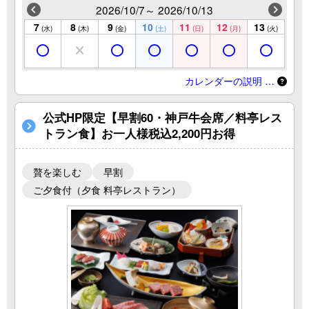
2026/10/7～ 2026/10/13
7
8
9
10
11
12
13
(水)
(木)
(金)
(土)
(日)
(月)
(火)
カレンダーの説明 …
公式HP限定【早割60・神戸牛会席／料亭レス
トラン食】お一人様税込2,200円お得
贅を楽しむ
早割
ご夕食付（夕食 料亭レストラン）