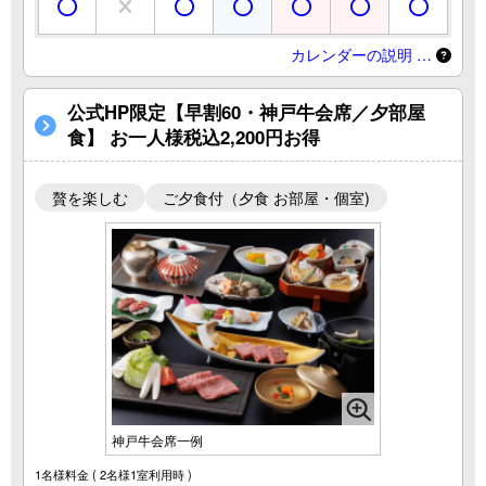
カレンダーの説明 …
公式HP限定【早割60・神戸牛会席／夕部屋
食】 お一人様税込2,200円お得
贅を楽しむ
ご夕食付（夕食 お部屋・個室)
神戸牛会席一例
1名様料金
( 2名様1室利用時 )