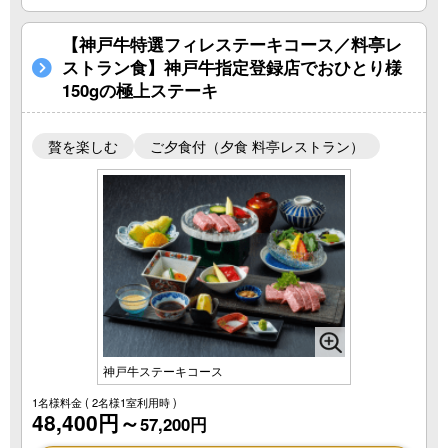
【神戸牛特選フィレステーキコース／料亭レ
ストラン食】神戸牛指定登録店でおひとり様
150gの極上ステーキ
贅を楽しむ
ご夕食付（夕食 料亭レストラン）
神戸牛ステーキコース
1名様料金
( 2名様1室利用時 )
48,400円～
57,200円