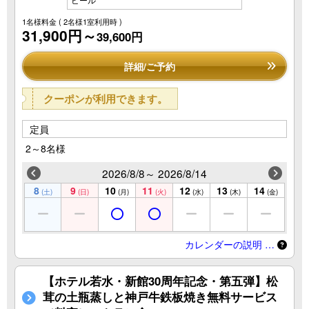
1名様料金
( 2名様1室利用時 )
31,900円～
39,600円
詳細/ご予約
クーポンが利用できます。
定員
2～8名様
2026/8/8～ 2026/8/14
8
9
10
11
12
13
14
(土)
(日)
(月)
(火)
(水)
(木)
(金)
カレンダーの説明 …
【ホテル若水・新館30周年記念・第五弾】松
茸の土瓶蒸しと神戸牛鉄板焼き無料サービス