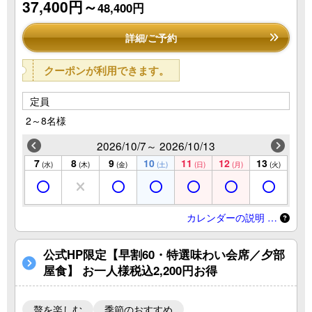
37,400円～
48,400円
詳細/ご予約
クーポンが利用できます。
定員
2～8名様
2026/10/7～ 2026/10/13
7
8
9
10
11
12
13
(水)
(木)
(金)
(土)
(日)
(月)
(火)
カレンダーの説明 …
公式HP限定【早割60・特選味わい会席／夕部
屋食】 お一人様税込2,200円お得
贅を楽しむ
季節のおすすめ