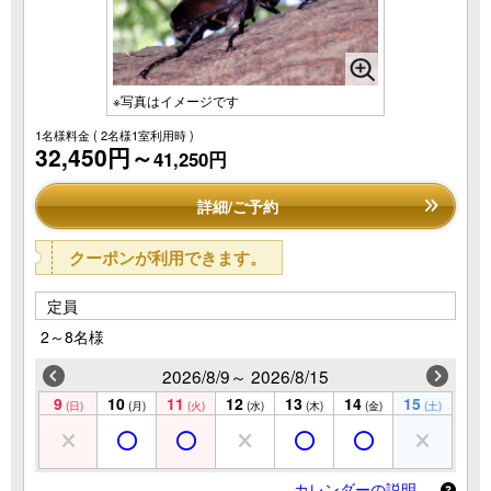
※写真はイメージです
1名様料金
( 2名様1室利用時 )
32,450円～
41,250円
詳細/ご予約
クーポンが利用できます。
定員
2～8名様
2026/8/9～ 2026/8/15
9
10
11
12
13
14
15
(日)
(月)
(火)
(水)
(木)
(金)
(土)
カレンダーの説明 …