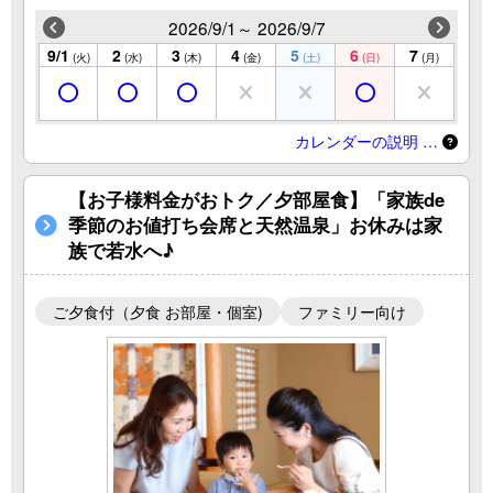
2026/9/1～ 2026/9/7
9/1
2
3
4
5
6
7
(火)
(水)
(木)
(金)
(土)
(日)
(月)
カレンダーの説明 …
【お子様料金がおトク／夕部屋食】「家族de
季節のお値打ち会席と天然温泉」お休みは家
族で若水へ♪
ご夕食付（夕食 お部屋・個室)
ファミリー向け