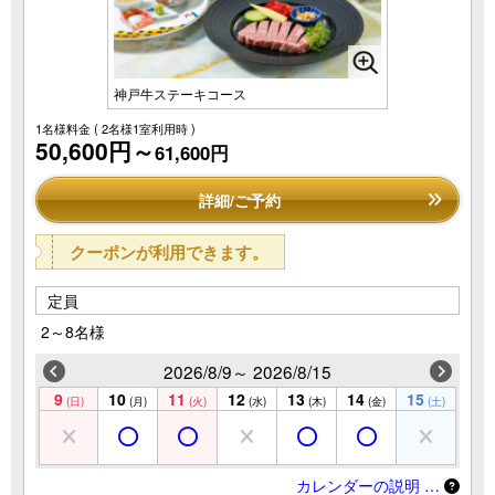
神戸牛ステーキコース
1名様料金
( 2名様1室利用時 )
50,600円～
61,600円
詳細/ご予約
クーポンが利用できます。
定員
2～8名様
2026/8/9～ 2026/8/15
9
10
11
12
13
14
15
(日)
(月)
(火)
(水)
(木)
(金)
(土)
カレンダーの説明 …