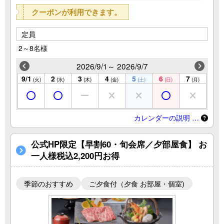
クーポンが利用できます。
定員
2～8名様
2026/9/1～ 2026/9/7
9/1
2
3
4
5
6
7
(火)
(水)
(木)
(金)
(土)
(日)
(月)
カレンダーの説明 …
公式HP限定【早割60・旬会席／夕部屋食】 お
一人様税込2,200円お得
季節のおすすめ
ご夕食付（夕食 お部屋・個室)