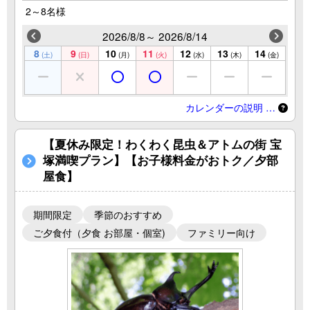
2～8名様
2026/8/8～ 2026/8/14
8
9
10
11
12
13
14
(土)
(日)
(月)
(火)
(水)
(木)
(金)
カレンダーの説明 …
【夏休み限定！わくわく昆虫＆アトムの街 宝
塚満喫プラン】【お子様料金がおトク／夕部
屋食】
期間限定
季節のおすすめ
ご夕食付（夕食 お部屋・個室)
ファミリー向け