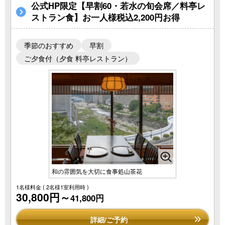
公式HP限定【早割60・若水の旬会席／料亭レ
ストラン食】お一人様税込2,200円お得
季節のおすすめ
早割
ご夕食付（夕食 料亭レストラン）
和の雰囲気を大切に食事処山茶花
1名様料金
( 2名様1室利用時 )
30,800円～
41,800円
詳細/ご予約