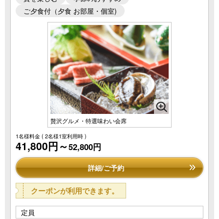
ご夕食付（夕食 お部屋・個室)
贅沢グルメ・特選味わい会席
1名様料金
( 2名様1室利用時 )
41,800円～
52,800円
詳細/ご予約
クーポンが利用できます。
定員