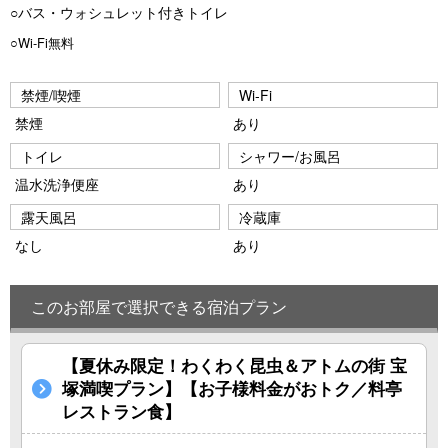
○バス・ウォシュレット付きトイレ
○Wi-Fi無料
禁煙/喫煙
Wi-Fi
禁煙
あり
トイレ
シャワー/お風呂
温水洗浄便座
あり
露天風呂
冷蔵庫
なし
あり
このお部屋で選択できる宿泊プラン
【夏休み限定！わくわく昆虫＆アトムの街 宝
塚満喫プラン】【お子様料金がおトク／料亭
レストラン食】