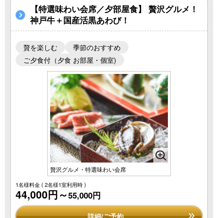
【特選味わい会席／夕部屋食】 贅沢グルメ！
神戸牛＋国産活黒あわび！
贅を楽しむ
季節のおすすめ
ご夕食付（夕食 お部屋・個室)
贅沢グルメ・特選味わい会席
1名様料金
( 2名様1室利用時 )
44,000円～
55,000円
詳細/ご予約