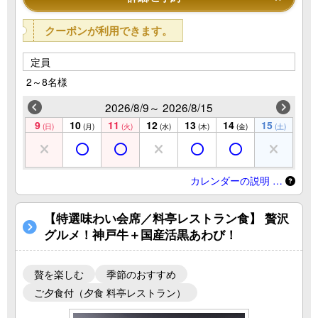
クーポンが利用できます。
定員
2～8名様
2026/8/9～ 2026/8/15
9
10
11
12
13
14
15
(日)
(月)
(火)
(水)
(木)
(金)
(土)
カレンダーの説明 …
【特選味わい会席／料亭レストラン食】 贅沢
グルメ！神戸牛＋国産活黒あわび！
贅を楽しむ
季節のおすすめ
ご夕食付（夕食 料亭レストラン）