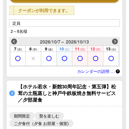
クーポンが利用できます。
定員
2～8名様
2026/10/7～ 2026/10/13
7
8
9
10
11
12
13
(水)
(木)
(金)
(土)
(日)
(月)
(火)
カレンダーの説明 …
【ホテル若水・新館30周年記念・第五弾】松
茸の土瓶蒸しと神戸牛鉄板焼き無料サービス
／夕部屋食
期間限定
贅を楽しむ
ご夕食付（夕食 お部屋・個室)