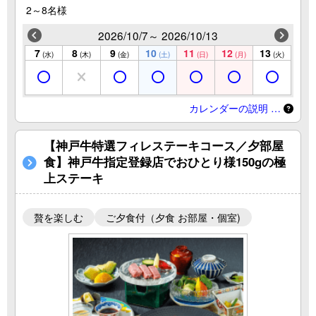
2～8名様
2026/10/7～ 2026/10/13
7
8
9
10
11
12
13
(水)
(木)
(金)
(土)
(日)
(月)
(火)
カレンダーの説明 …
【神戸牛特選フィレステーキコース／夕部屋
食】神戸牛指定登録店でおひとり様150gの極
上ステーキ
贅を楽しむ
ご夕食付（夕食 お部屋・個室)