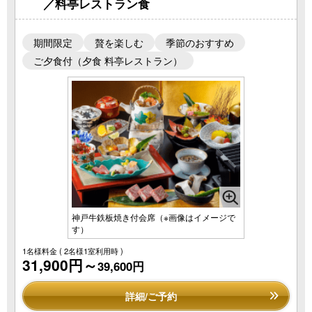
／料亭レストラン食
期間限定
贅を楽しむ
季節のおすすめ
ご夕食付（夕食 料亭レストラン）
神戸牛鉄板焼き付会席（※画像はイメージで
す）
1名様料金
( 2名様1室利用時 )
31,900円～
39,600円
詳細/ご予約