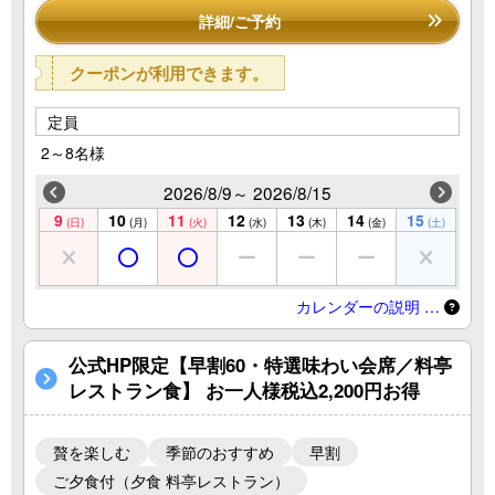
詳細/ご予約
クーポンが利用できます。
定員
2～8名様
2026/8/9～ 2026/8/15
9
10
11
12
13
14
15
(日)
(月)
(火)
(水)
(木)
(金)
(土)
カレンダーの説明 …
公式HP限定【早割60・特選味わい会席／料亭
レストラン食】 お一人様税込2,200円お得
贅を楽しむ
季節のおすすめ
早割
ご夕食付（夕食 料亭レストラン）