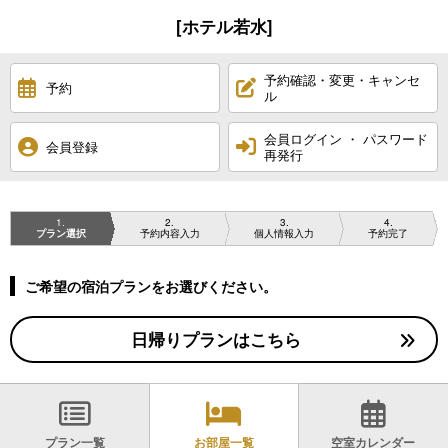
[ホテル若水]
予約確認・変更・キャンセ
予約
ル
会員ログイン ・ パスワード
会員登録
再発行
1
2
3
4
プラン選択
予約内容入力
個人情報入力
予約完了
ご希望の宿泊プランをお選びください。
日帰りプランはこちら
プラン一覧
お部屋一覧
空室カレンダー