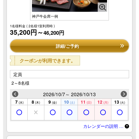
神戸牛会席一例
1名様料金
( 2名様1室利用時 )
35,200円～
46,200円
詳細/ご予約
クーポンが利用できます。
定員
2～8名様
2026/10/7～ 2026/10/13
7
8
9
10
11
12
13
(水)
(木)
(金)
(土)
(日)
(月)
(火)
カレンダーの説明 …