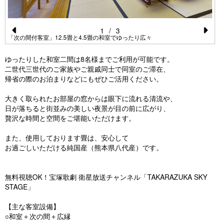
1
/
3
「次の間付客室」12.5畳と4.5畳の和室でゆったり広々
Pr
N
e
e
ゆったりした和室二間は8名様までご利用が可能です。
二世代三世代のご家族やご親戚同士で同室のご滞在、
vi
xt
帰省の際のお泊まりなどにもぜひご活用ください。
o
大きく取られたお部屋の窓からは眼下に流れる清流や、
u
日が落ちると街並みの美しい夜景が目の前に広がり、
s
贅沢な時間と空間をご堪能いただけます。
また、使用しております畳は、安心して
お過ごしいただける純国産（熊本県八代産）です。
無料視聴OK！宝塚歌劇 衛星放送チャンネル「TAKARAZUKA SKY
STAGE」
【主な客室設備】
○和室＋次の間＋広縁