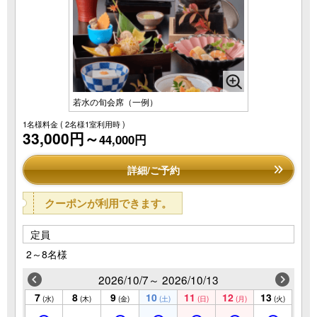
若水の旬会席（一例）
1名様料金
( 2名様1室利用時 )
33,000円～
44,000円
詳細/ご予約
クーポンが利用できます。
定員
2～8名様
2026/10/7～ 2026/10/13
7
8
9
10
11
12
13
(水)
(木)
(金)
(土)
(日)
(月)
(火)