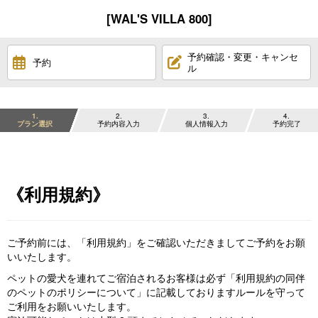
[WAL'S VILLA 800]
予約確認・変更・キャンセ
予約
ル
1
2
3
4
プラン選択
予約内容入力
個人情報入力
予約完了
《利用規約》
ご予約前には、「利用規約」をご確認いただきましてご予約をお願
いいたします。
ペットの愛犬を連れてご宿泊されるお客様は必ず「利用規約の同伴
のペットのポリシーについて」に記載しておりますルールを守って
ご利用をお願いいたします。