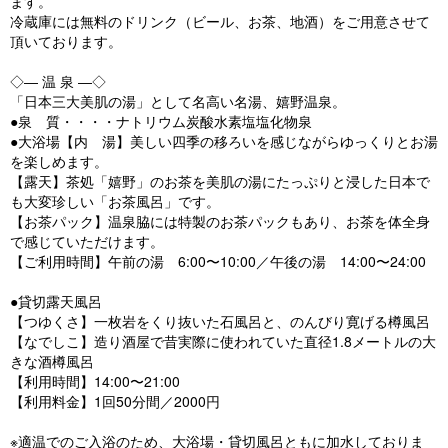
ます。
冷蔵庫には無料のドリンク（ビール、お茶、地酒）をご用意させて
頂いております。
◇― 温 泉 ―◇
「日本三大美肌の湯」として名高い名湯、嬉野温泉。
●泉 質・・・・ナトリウム炭酸水素塩塩化物泉
●大浴場【内 湯】美しい四季の移ろいを感じながらゆっくりとお湯
を楽しめます。
【露天】茶処「嬉野」のお茶を美肌の湯にたっぷりと浸した日本で
も大変珍しい「お茶風呂」です。
【お茶パック】温泉脇には特製のお茶パックもあり、お茶を体全身
で感じていただけます。
【ご利用時間】午前の湯 6:00〜10:00／午後の湯 14:00〜24:00
●貸切露天風呂
【つゆくさ】一枚岩をくり抜いた石風呂と、のんびり寛げる樽風呂
【なでしこ】造り酒屋で昔実際に使われていた直径1.8メートルの大
きな酒樽風呂
【利用時間】14:00〜21:00
【利用料金】1回50分間／2000円
※適温でのご入浴のため、大浴場・貸切風呂ともに加水しておりま