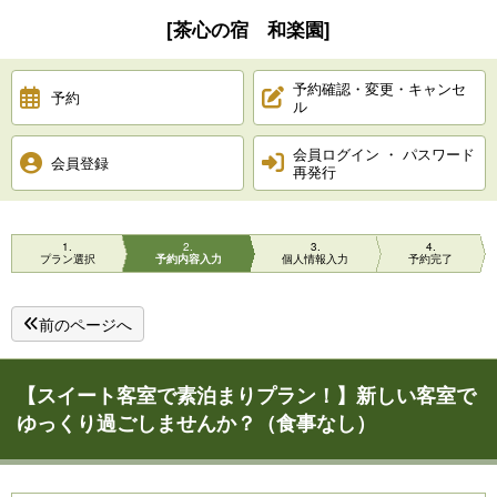
[茶心の宿 和楽園]
予約確認・変更・キャンセ
予約
ル
会員ログイン ・ パスワード
会員登録
再発行
1
2
3
4
プラン選択
予約内容入力
個人情報入力
予約完了
前のページへ
【スイート客室で素泊まりプラン！】新しい客室で
ゆっくり過ごしませんか？（食事なし）