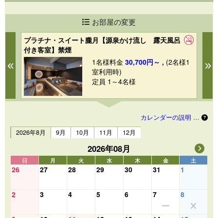
お部屋の変更
プラチナ・スイート朧月【源泉かけ流し 露天風呂
モ
付き客室】禁煙
き
1
1名様料金
30,700円～ ,
(2名様1
Previous
N
室利用時)
定員 1～4名様
カレンダーの説明 …
2026年8月
9月
10月
11月
12月
2026年08月
日
月
火
水
木
金
土
26
27
28
29
30
31
1
2
3
4
5
6
7
8