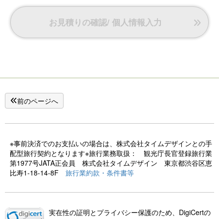
●Refa│
・ReFaビューティックドライヤープロ （ドライヤー）
お見積りの確認/ 個人情報入力
・ReFaファインバブルピュア （シャワーヘッド）
■客室設備■
・Wi-Fi無料接続
・シモンズ製ベッド ※3名以上でご利用時はお布団をご用意
いたします
・空気清浄機
・50型4Kアンドロイド液晶テレビ（動画配信アプリ視聴可
能）
前のページへ
※こちらの部屋タイプは【禁煙】です。
※事前決済でのお支払いの場合は、株式会社タイムデザインとの手
配型旅行契約となります※旅行業務取扱： 観光庁長官登録旅行業
第1977号JATA正会員 株式会社タイムデザイン 東京都渋谷区恵
比寿1-18-14-8F
旅行業約款・条件書等
実在性の証明とプライバシー保護のため、DigiCertの