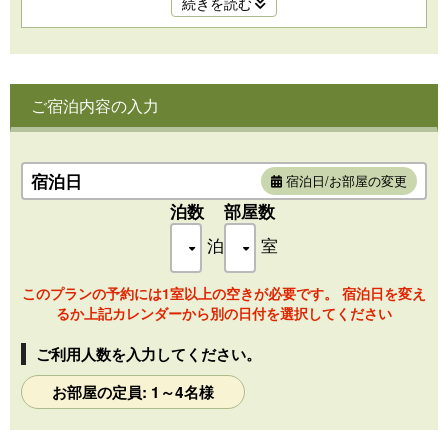
続きを読む
プロジェクターも設置しており、白の漆喰壁を100インチの
スクリーン代わりにシアタールームとしてもお楽しみいただ
けます。
●月アート│肥前吉田焼の陶片を使用。
ご宿泊内容の入力
●お風呂│特大の内風呂と露天風呂。
お風呂は源泉かけ流し。お茶風呂もお楽しみ頂けます。
※お風呂ご利用の際は、お客様ご自身でためていただくよう
宿泊日
宿泊日/お部屋の変更
お願い致します。
泊数
部屋数
●嬉野茶│
お部屋の茶器セットは、お茶農家で茶師である「茶屋二郎」
泊
室
監修
「茶屋二郎」が真心を込めた「嬉野煎茶」と「嬉野ほうじ
このプランの予約には1室以上の空きが必要です。 宿泊日を変え
茶」を茶器セットで
るか上記カレンダーから別の日付を選択してください
●プロジェクター│
PopIn Aladdin
ご利用人数を入力してください。
約100インチで動画コンテンツ等をお楽しみ頂けます。
各コンテンツお持ちのアカウントでのログインが必要なアプ
お部屋の定員: 1～4名様
リもございます。
※利用後はログアウトをお願いいたします。