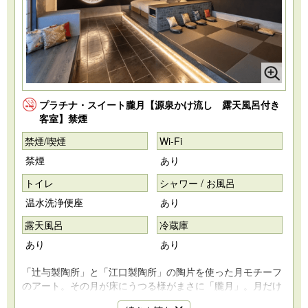
プラチナ・スイート朧月【源泉かけ流し 露天風呂付き
客室】禁煙
禁煙/喫煙
Wi-Fi
禁煙
あり
トイレ
シャワー / お風呂
温水洗浄便座
あり
露天風呂
冷蔵庫
あり
あり
「辻与製陶所」と「江口製陶所」の陶片を使った月モチーフ
のアート。その月が床にうつる様がまさに「朧月」。月だけ
に陶片アートの中には「兎」も。