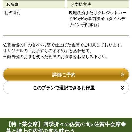
お食事
お支払方法
o
朝夕食付
現地決済またはクレジットカー
u
ド/PayPay事前決済（タイムデ
s
ザイン手配旅行）
佐賀自慢の旬の食材×お茶で仕上げた会席でご用意しております。
オリジナルの「お茶すりのすすめ」とあわせて、
当館自慢のお茶を使った会席のお食事をお楽しみ下さい。
詳細/ご予約
このプランで選択できるお部屋
【特上茶会席】四季折々の佐賀の旬×佐賀牛会席◆
茶と特上の佐賀の旬を味わう