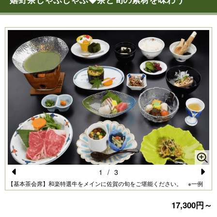
1
/
3
Pr
N
【基本茶会席】和楽特選牛をメインに佐賀の旬をご堪能ください。 ※一例
e
e
17,300円～
vi
xt