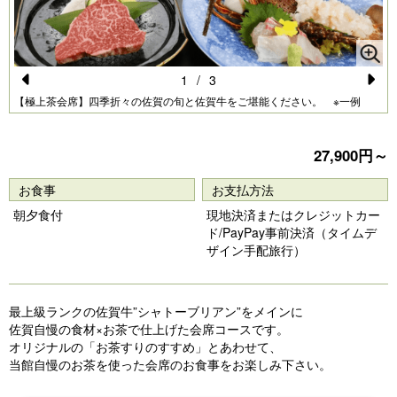
1
/
3
Pr
N
【極上茶会席】四季折々の佐賀の旬と佐賀牛をご堪能ください。 ※一例
e
e
vi
xt
27,900円～
o
お食事
お支払方法
u
朝夕食付
現地決済またはクレジットカー
s
ド/PayPay事前決済（タイムデ
ザイン手配旅行）
最上級ランクの佐賀牛”シャトーブリアン”をメインに
佐賀自慢の食材×お茶で仕上げた会席コースです。
オリジナルの「お茶すりのすすめ」とあわせて、
当館自慢のお茶を使った会席のお食事をお楽しみ下さい。