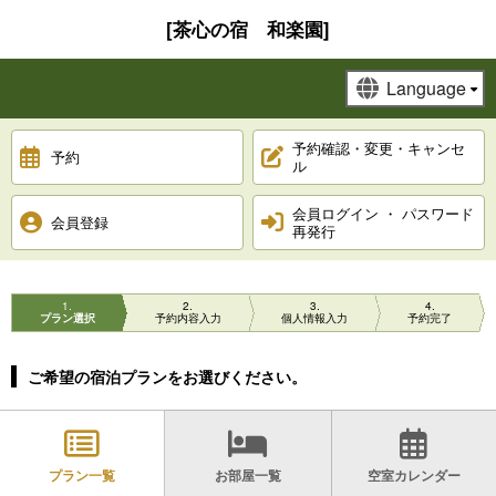
[茶心の宿 和楽園]
予約確認・変更・キャンセ
予約
ル
会員ログイン ・ パスワード
会員登録
再発行
1
2
3
4
プラン選択
予約内容入力
個人情報入力
予約完了
ご希望の宿泊プランをお選びください。
プラン一覧
お部屋一覧
空室カレンダー