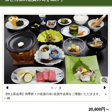
1
/
3
Pr
N
【特上茶会席】四季折々の佐賀の旬×佐賀牛会席をご堪能いただきます。 ※
一例
e
e
vi
xt
20,800円～