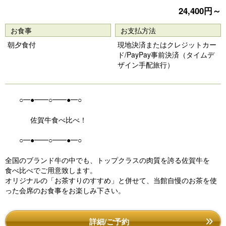
vi
xt
24,400円～
o
お食事
お支払方法
u
朝夕食付
現地決済またはクレジットカー
s
ド/PayPay事前決済（タイムデ
ザイン手配旅行）
○━●━━○━━●━○
佐賀牛食べ比べ！
○━●━━○━━●━○
全国のブランド牛の中でも、トップクラスの肉質を誇る佐賀牛を
食べ比べでご用意致します。
オリジナルの「お茶すりのすすめ」と併せて、当館自慢のお茶を使
った会席のお食事をお楽しみ下さい。
詳細/ご予約