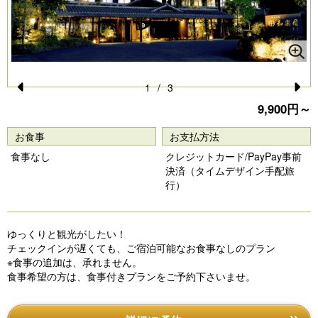
1
/
3
Pr
N
9,900円～
e
e
お食事
お支払方法
vi
xt
食事なし
クレジットカード/PayPay事前
o
決済（タイムデザイン手配旅
行）
u
s
ゆっくりと観光がしたい！
チェックインが遅くても、ご宿泊可能なお食事なしのプラン
※食事の追加は、承れません。
食事希望の方は、食事付きプランをご予約下さいませ。