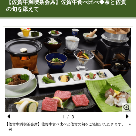
【佐賀牛満喫茶会席】佐賀牛食べ比べ◆茶と佐賀
の旬を添えて
1
/
3
Pr
N
【佐賀牛満喫茶会席】佐賀牛食べ比べと佐賀の旬をご堪能いただきます。 ※
一例
e
e