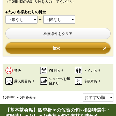
※ご利用時の合計人数を入力してください
※大人1名様あたりの料金
～
検索条件をクリア
検索
禁煙
Wi-Fiあり
トイレあり
シャワー/お風
露天風呂あり
冷蔵庫あり
呂あり
15件中1～5件を表示
【基本茶会席】四季折々の佐賀の旬×和楽特選牛・
嬉野茶しゃぶしゃぶ◆茶と旬の素材を味わう