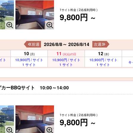
1サイト料金
( 2名様利用時 )
9,800円
～
2026/8/8～ 2026/8/14
前週
次週
10
11
12
(月)
(火)
山の日
(水)
サイト
10,900円 / サイト
10,900円 / サイト
10,900円 / サイト
キ
1 サイト
1 サイト
1 サイト
BBQサイト 10:00～14:00
1サイト料金
( 2名様利用時 )
9,800円
～