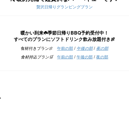
贅沢日帰りグランピングプラン
暖かい到来☘️季節日帰りBBQ予約受付中！
すべてのプランにソフトドリンク飲み放題付き🍖
食材付きプラン🍖
午前の部
/
午後の部
/
夜の部
食材持込プラン🛒
午前の部
/
午後の部
/
夜の部
。