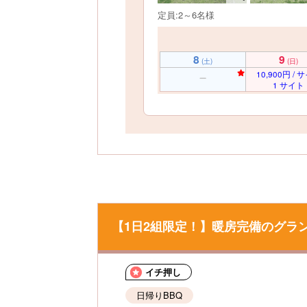
定員:2～6名様
8
9
(土)
(日)
10,900円 / 
1 サイト
【1日2組限定！】暖房完備のグラ
イチ押し
日帰りBBQ