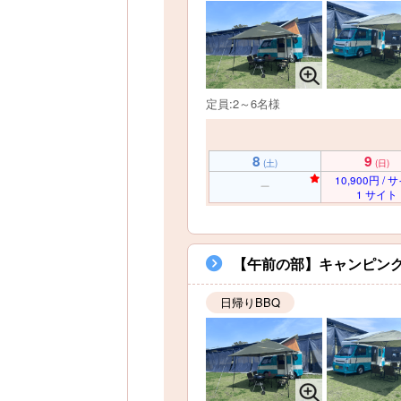
定員:2～6名様
8
9
(土)
(日)
10,900円 / 
1 サイト
【午前の部】キャンピングカー
日帰りBBQ