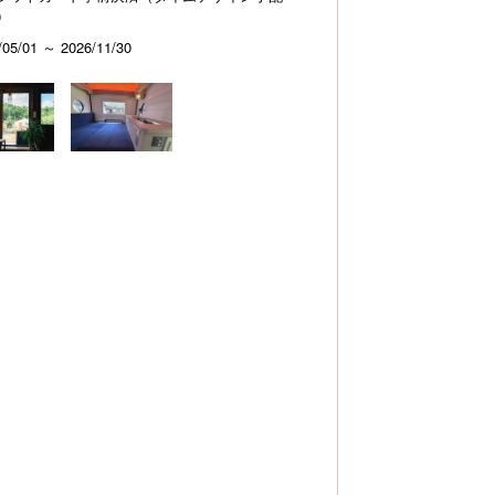
）
/05/01 ～ 2026/11/30