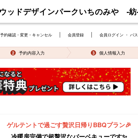
[ウッドデザインパークいちのみや -紡-
予約確認・変更・キャンセル
会員登録
会員ログイン ・ パ
予約内容入力
個人情報入力
2
3
ゲルテントで過ごす贅沢日帰りBBQプラン🎉
冷暖房完備で超贅沢なバーベキューです✨