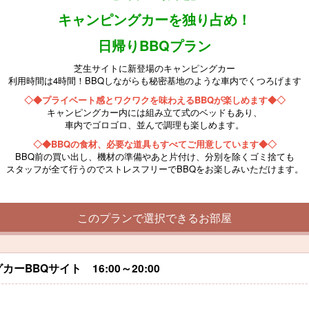
キャンピングカーを独り占め！
日帰りBBQプラン
芝生サイトに新登場のキャンピングカー
利用時間は4時間！BBQしながらも秘密基地のような車内でくつろげます
◇◆プライベート感とワクワクを味わえるBBQが楽しめます◆◇
キャンピングカー内には組み立て式のベッドもあり、
車内でゴロゴロ、並んで調理も楽しめます。
◇◆BBQの食材、必要な道具もすべてご用意しています◆◇
BBQ前の買い出し、機材の準備やあと片付け、分別を除くゴミ捨ても
スタッフが全て行うのでストレスフリーでBBQをお楽しみいただけます。
このプランで選択できるお部屋
BBQサイト 16:00～20:00