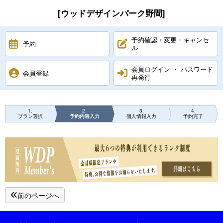
[ウッドデザインパーク野間]
予約確認・変更・キャンセ
予約
ル
会員ログイン ・ パスワード
会員登録
再発行
1
2
3
4
プラン選択
予約内容入力
個人情報入力
予約完了
前のページへ