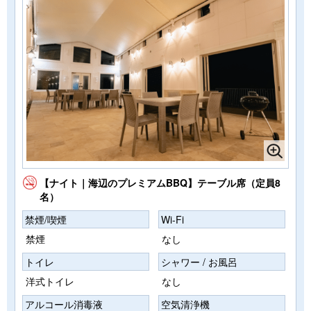
【ナイト｜海辺のプレミアムBBQ】テーブル席（定員8
名）
禁煙/喫煙
Wi-Fi
禁煙
なし
トイレ
シャワー / お風呂
洋式トイレ
なし
アルコール消毒液
空気清浄機