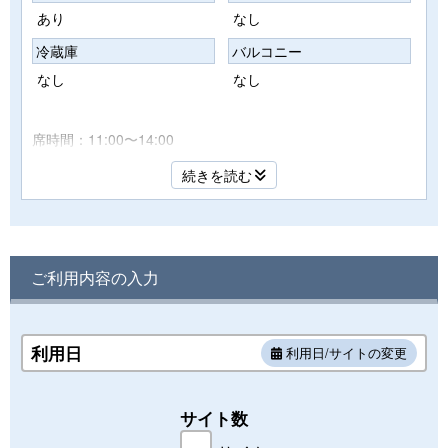
あり
なし
冷蔵庫
バルコニー
なし
なし
席時間：11:00〜14:00
海を眺められるオーシャンエリアのテーブル席。
続きを読む
屋根付きなので雨でも安心。
天候気にせずみんなワイワイBBQを楽しめます。
また、ペット同伴での利用も可能です。
※ご利用は2名様〜８名様までの席となります。
ご利用内容の入力
※荒天時は、弊社キャンセルポリシーを適応させて頂きまし
てご利用をご遠慮させて頂く場合もございます。
利用日
利用日/サイトの変更
サイト数