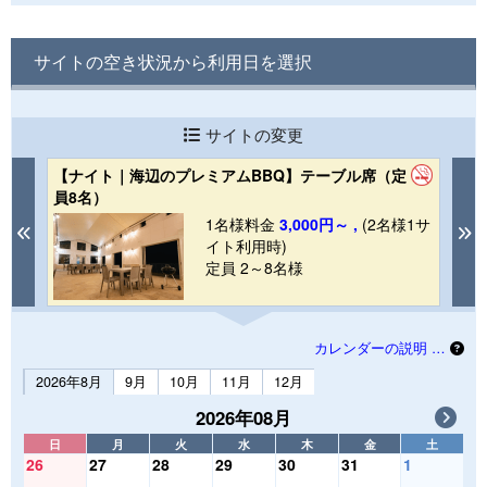
サイトの空き状況から利用日を選択
サイトの変更
【ナイト｜海辺のプレミアムBBQ】テーブル席（定
【
員8名）
（
1棟
1名様料金
3,000円～ ,
(2名様1サ
Previous
N
イト利用時)
定員 2～8名様
カレンダーの説明 …
2026年8月
9月
10月
11月
12月
2026年08月
日
月
火
水
木
金
土
26
27
28
29
30
31
1