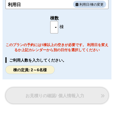
利用日
利用日/棟の変更
トレーラーハウス使用料：15,000円
棟数
棟
このプランの予約には1棟以上の空きが必要です。 利用日を変え
るか上記カレンダーから別の日付を選択してください
ご利用人数を入力してください。
棟の定員: 2～6名様
お見積りの確認/ 個人情報入力