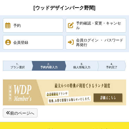
[ウッドデザインパーク野間]
予約確認・変更・キャンセ
予約
ル
会員ログイン ・ パスワード
会員登録
再発行
1
2
3
4
プラン選択
予約内容入力
個人情報入力
予約完了
前のページへ