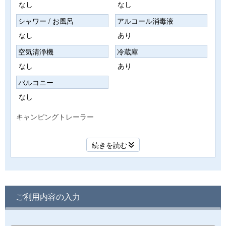
なし
なし
シャワー / お風呂
アルコール消毒液
なし
あり
空気清浄機
冷蔵庫
なし
あり
バルコニー
なし
キャンピングトレーラー
寝室から海を眺望でき、朝は波の音と船の汽笛でお目覚めく
続きを読む
ださい。
開放感あふれる高台から伊勢湾を望めます。
冷暖房エアコン完備・トイレ・水栓付き
※シャワーは敷地内にございます。
ご利用内容の入力
こちらは布団のご用意はありません。必要な場合はご持参く
ださいませ。