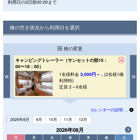
利用日の3日前00:00まで
棟の空き状況から利用日を選択
棟の変更
キャンピングトレーラー（サンセットの部15：
キ
00〜18：00）
3
1棟
1名様料金
3,000円～ ,
(2名様1棟
Previous
N
利用時)
定員 2～6名様
カレンダーの説明 …
2026年8月
9月
10月
11月
12月
2026年08月
日
月
火
水
木
金
土