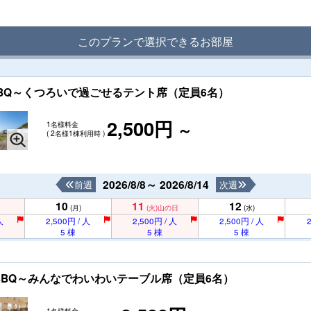
このプランで選択できるお部屋
ートBBQ～くつろいで過ごせるテント席（定員6名）
2,500円
1名様料金
～
( 2名様1棟利用時 )
2026/8/8～ 2026/8/14
前週
次週
10
11
12
(月)
(火)
山の日
(水)
人
2,500円 / 人
2,500円 / 人
2,500円 / 人
2
5 棟
5 棟
5 棟
ョートBBQ～みんなでわいわいテーブル席（定員6名）
1名様料金