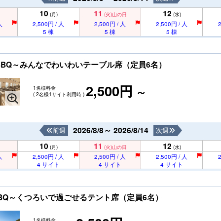
10
11
12
(月)
(火)
山の日
(水)
人
2,500円 / 人
2,500円 / 人
2,500円 / 人
2
5 棟
5 棟
5 棟
ョートBBQ～みんなでわいわいテーブル席（定員6名）
2,500円
1名様料金
～
( 2名様1サイト利用時 )
2026/8/8～ 2026/8/14
前週
次週
10
11
12
(月)
(火)
山の日
(水)
人
2,500円 / 人
2,500円 / 人
2,500円 / 人
2
4 サイト
4 サイト
4 サイト
ートBBQ～くつろいで過ごせるテント席（定員6名）
1名様料金