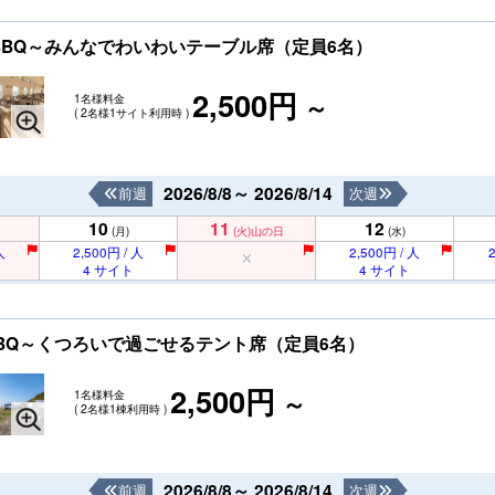
ョートBBQ～みんなでわいわいテーブル席（定員6名）
2,500円
1名様料金
～
( 2名様1サイト利用時 )
2026/8/8～ 2026/8/14
前週
次週
10
11
12
(月)
(火)
山の日
(水)
人
2,500円 / 人
2,500円 / 人
2
4 サイト
4 サイト
ートBBQ～くつろいで過ごせるテント席（定員6名）
2,500円
1名様料金
～
( 2名様1棟利用時 )
2026/8/8～ 2026/8/14
前週
次週