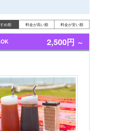
すめ順
料金が高い順
料金が安い順
2,500円
OK
～