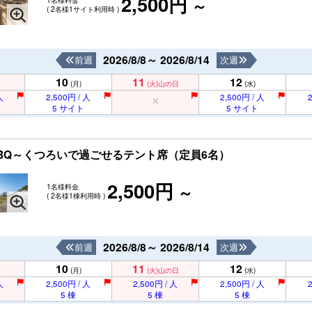
2,500円
～
( 2名様1サイト利用時 )
2026/8/8～ 2026/8/14
前週
次週
10
11
12
(月)
(火)
山の日
(水)
人
2,500円 / 人
2,500円 / 人
2
5 サイト
5 サイト
ートBBQ～くつろいで過ごせるテント席（定員6名）
2,500円
1名様料金
～
( 2名様1棟利用時 )
2026/8/8～ 2026/8/14
前週
次週
10
11
12
(月)
(火)
山の日
(水)
人
2,500円 / 人
2,500円 / 人
2,500円 / 人
2
5 棟
5 棟
5 棟