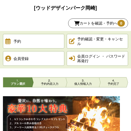
[ウッドデザインパーク岡崎]
カートを確認・予約へ
0
予約確認・変更・キャンセ
予約
ル
会員ログイン ・ パスワード
会員登録
再発行
1
2
3
4
プラン選択
予約内容入力
個人情報入力
予約完了