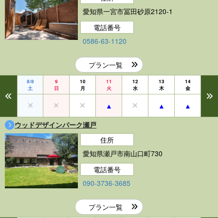
愛知県一宮市冨田砂原2120-1
電話番号
0586-63-1120
プラン一覧
8/8
9
10
11
12
13
14
土
日
月
火
水
木
金
ウッドデザインパーク瀬戸
住所
愛知県瀬戸市南山口町730
電話番号
090-3736-3685
プラン一覧