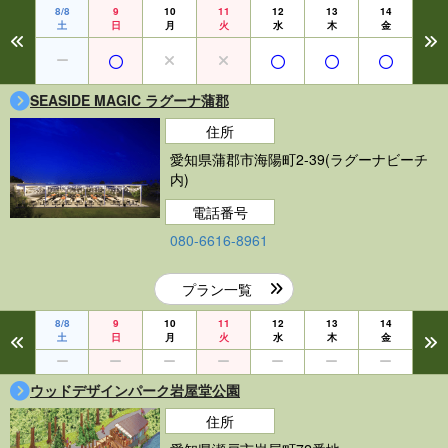
8/8
9
10
11
12
13
14
土
日
月
火
水
木
金
SEASIDE MAGIC ラグーナ蒲郡
住所
愛知県蒲郡市海陽町2-39(ラグーナビーチ
内)
電話番号
080-6616-8961
プラン一覧
8/8
9
10
11
12
13
14
土
日
月
火
水
木
金
ウッドデザインパーク岩屋堂公園
住所