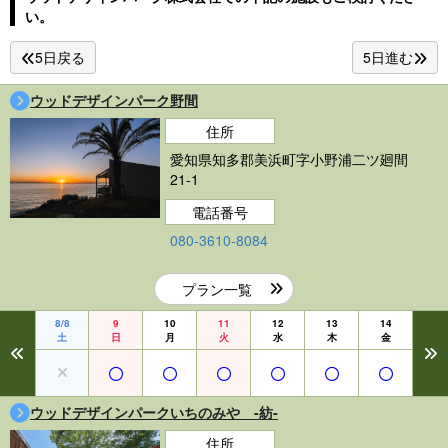
い。
5日戻る
5日進む
ウッドデザインパーク野間
住所
愛知県知多郡美浜町字小野浦二ツ廻間
21-1
電話番号
080-3610-8084
プラン一覧
8/8
9
10
11
12
13
14
土
日
月
火
水
木
金
ウッドデザインパークいちのみや -紡-
住所