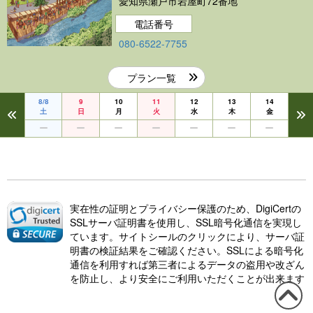
愛知県瀬戸市岩屋町72番地
電話番号
080-6522-7755
プラン一覧
8/8
9
10
11
12
13
14
土
日
月
火
水
木
金
実在性の証明とプライバシー保護のため、DigiCertの
SSLサーバ証明書を使用し、SSL暗号化通信を実現し
ています。サイトシールのクリックにより、サーバ証
明書の検証結果をご確認ください。SSLによる暗号化
通信を利用すれば第三者によるデータの盗用や改ざん
を防止し、より安全にご利用いただくことが出来ます