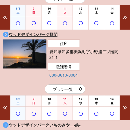
8/8
9
10
11
12
13
14
土
日
月
火
水
木
金
ウッドデザインパーク野間
住所
愛知県知多郡美浜町字小野浦二ツ廻間
21-1
電話番号
080-3610-8084
プラン一覧
8/8
9
10
11
12
13
14
土
日
月
火
水
木
金
ウッドデザインパークいちのみや -紡-