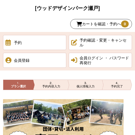
[ウッドデザインパーク瀬戸]
カートを確認・予約へ
0
予約確認・変更・キャンセ
予約
ル
会員ログイン ・ パスワード
会員登録
再発行
1
2
3
4
プラン選択
予約内容入力
個人情報入力
予約完了