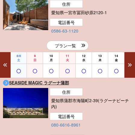
住所
愛知県一宮市冨田砂原2120-1
電話番号
0586-63-1120
プラン一覧
8/8
9
10
11
12
13
14
土
日
月
火
水
木
金
SEASIDE MAGIC ラグーナ蒲郡
住所
愛知県蒲郡市海陽町2-39(ラグーナビーチ
内)
電話番号
080-6616-8961