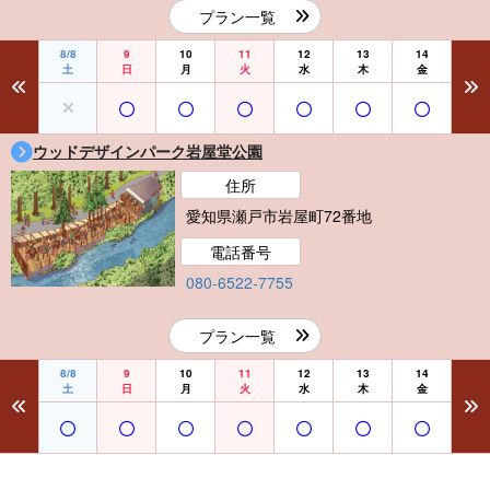
プラン一覧
8/8
9
10
11
12
13
14
土
日
月
火
水
木
金
ウッドデザインパーク岩屋堂公園
住所
愛知県瀬戸市岩屋町72番地
電話番号
080-6522-7755
プラン一覧
8/8
9
10
11
12
13
14
土
日
月
火
水
木
金