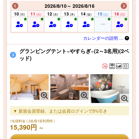
2026/8/10～ 2026/8/16
10
11
12
13
14
15
16
(月)
(火)
(水)
(木)
(金)
(土)
(日)
カレンダーの説明 …
グランピングテント~やすらぎ~(2～3名用)(2ベ
ッド)
▼ 新規会員登録、または会員ログインで5%引き
1名様料金
( 2名様1室利用時 )
15,390円
～