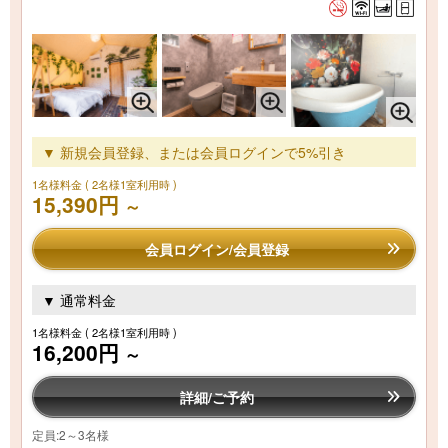
▼ 新規会員登録、または会員ログインで5%引き
1名様料金
( 2名様1室利用時 )
15,390円
～
会員ログイン/会員登録
▼ 通常料金
1名様料金
( 2名様1室利用時 )
16,200円
～
詳細/ご予約
定員:2～3名様