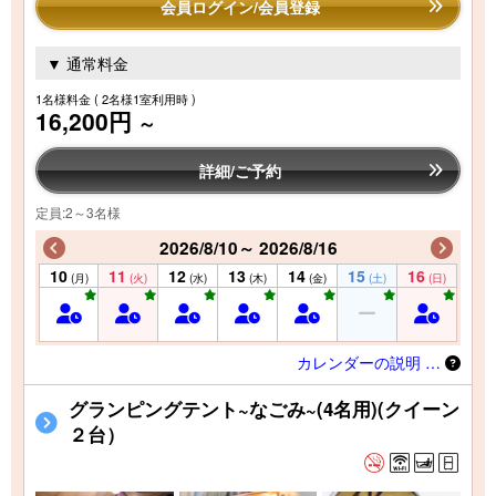
会員ログイン/会員登録
▼ 通常料金
1名様料金
( 2名様1室利用時 )
16,200円
～
詳細/ご予約
定員:2～3名様
2026/8/10～ 2026/8/16
10
11
12
13
14
15
16
(月)
(火)
(水)
(木)
(金)
(土)
(日)
カレンダーの説明 …
グランピングテント~なごみ~(4名用)(クイーン
２台）