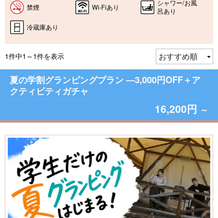
シャワー/お風
禁煙
Wi-Fiあり
呂あり
冷蔵庫あり
1件中1～1件を表示
夏の学割グランピングプラン ―3,000円OFF＋ア
クティビティガチャ
16,200円
～