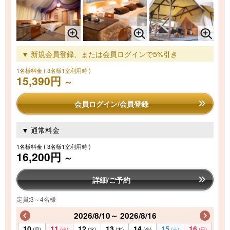
▼ 新規会員登録、または会員ログインで5%引き
1名様料金
( 3名様1室利用時 )
15,390円
～
会員ログイン/会員登録
▼ 通常料金
1名様料金
( 3名様1室利用時 )
16,200円
～
詳細/ご予約
定員:3～4名様
2026/8/10～ 2026/8/16
10
11
12
13
14
15
16
(月)
(火)
(水)
(木)
(金)
(土)
(日)