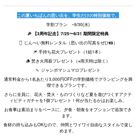
この夏いちばんの思い出を、学生だけの特別価格で。
学割プラン ~9/30(水)
🎉 【3周年記念】7/25〜8/31 期間限定特典
🩱 じんべい無料レンタル（思い出の写真をぜひ📸）
🎆 手持ち花火プレゼント（1組1本）
🪵 焚き火用薪プレゼント（※雨天時は除く）
🍡 ジャンボマシュマロプレゼント
通常料金から1名あたり3,000円OFFの学割価格でグランピングを満
喫できるプランです。
さらに全員に、花火・焚火・ものづくりなど夏を遊びつくすアクテ
ィビティガチャを1個プレゼント！何が当たるかはお楽しみ。
お食事は素泊まりをベースに、夕食・朝食をオプションで追加でき
ます。
食材の持ち込みもOKなので、仲間とワイワイ自由なスタイルで楽し
めます。