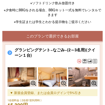
※ソフトドリンク飲み放題付き
※夕食時にBBQをされる場合、BBQキット一式を無料でレンタルで
きます
※学生証または学生とわかる提示物をご提示ください
このプランで選択できるお部屋
グランピングテント~なごみ~(2～3名用)(クイ
ーン１台)
▼ 新規会員登録、または会員ログインで5%引き
1名様料金
( 2名様1室利用時 )
15,390円