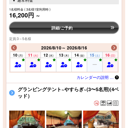
1名様料金
( 3名様1室利用時 )
16,200円
～
詳細/ご予約
定員:3～5名様
2026/8/10～ 2026/8/16
10
11
12
13
14
15
16
(月)
(火)
(水)
(木)
(金)
(土)
(日)
カレンダーの説明 …
グランピングテント~やすらぎ~(3〜5名用)(4ベ
ッド）