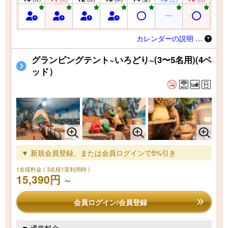
カレンダーの説明 …
グランピングテント~いろどり~(3〜5名用)(4ベ
ッド）
▼ 新規会員登録、または会員ログインで5%引き
1名様料金
( 3名様1室利用時 )
15,390円
～
会員ログイン/会員登録
▼ 通常料金