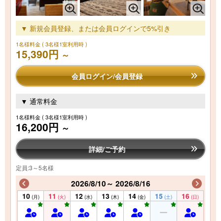
▼ 新規会員登録、または会員ログインで5%引き
1名様料金
( 3名様1室利用時 )
15,390円
～
会員ログイン/会員登録
▼ 通常料金
1名様料金
( 3名様1室利用時 )
16,200円
～
詳細/ご予約
定員:3～5名様
2026/8/10～ 2026/8/16
10
11
12
13
14
15
16
(月)
(火)
(水)
(木)
(金)
(土)
(日)