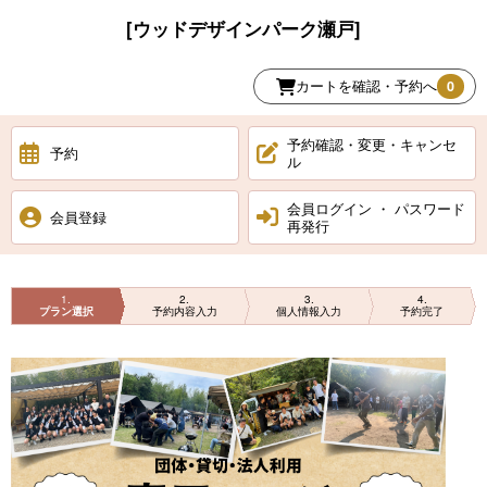
[ウッドデザインパーク瀬戸]
カートを確認・予約へ
0
予約確認・変更・キャンセ
予約
ル
会員ログイン ・ パスワード
会員登録
再発行
1
2
3
4
プラン選択
予約内容入力
個人情報入力
予約完了