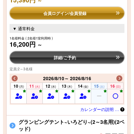
～
会員ログイン/会員登録
▼ 通常料金
1名様料金
( 2名様1室利用時 )
16,200円
～
詳細/ご予約
定員:2～3名様
2026/8/10～ 2026/8/16
10
11
12
13
14
15
16
(月)
(火)
(水)
(木)
(金)
(土)
(日)
カレンダーの説明 …
グランピングテント~いろどり~(2～3名用)(2ベ
ッド)