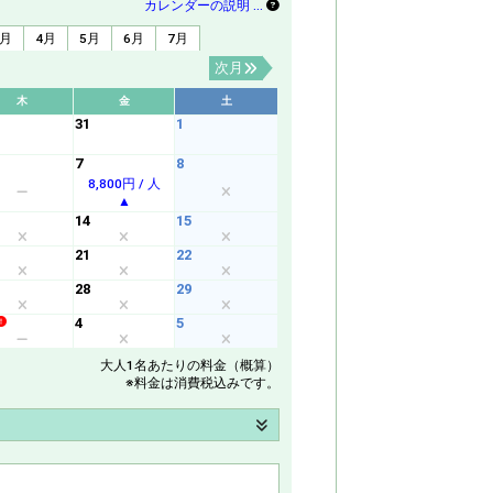
カレンダーの説明 …
3月
4月
5月
6月
7月
次月
木
金
土
31
1
7
8
8,800円 / 人
14
15
21
22
28
29
4
5
大人1名あたりの料金（概算）
※料金は消費税込みです。