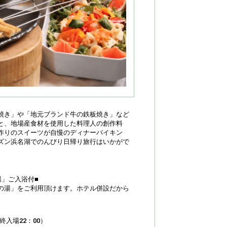
焼き」や「地元ブランド牛の鉄板焼き」など
と、地場産食材を使用した料理人の創作料
作りのスイーツが自慢のディナーバイキン
ズン浜名湖でのんびり日帰り旅行はいかがで
湯」ご入浴付■
の湯」をご利用頂けます。ホテル併設だから
終入場22：00）