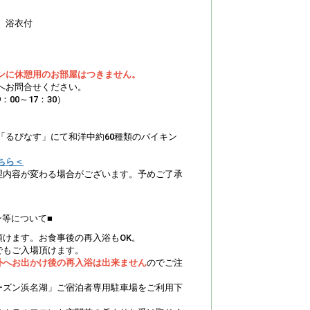
、浴衣付
ンに休憩用のお部屋はつきません。
へお問合せください。
（9：00～17：30）
「るぴなす」にて和洋中約60種類のバイキン
ちら＜
理内容が変わる場合がございます。予めご了承
ン等について■
頂けます。お食事後の再入浴もOK。
でもご入場頂けます。
外へお出かけ後の再入浴は出来ません
のでご注
ーズン浜名湖」ご宿泊者専用駐車場をご利用下