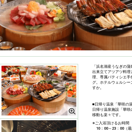
「浜名湖産うなぎの蒲
出来立てアツアツ料理
理、専属パティシエ手
グ。ホテルウェルシー
すか。
■日帰り温泉「華咲の
日帰り温泉施設「華咲
移動も楽々です。
※ご入浴頂けるお時間
10：00～23：00（最