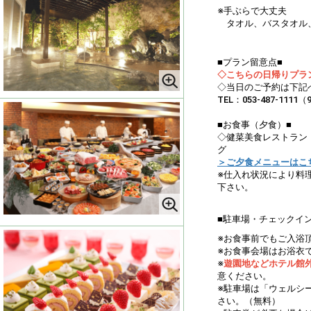
※手ぶらで大丈夫
タオル、バスタオル
■プラン留意点■
◇こちらの日帰りプラ
◇当日のご予約は下記
TEL：053-487-1111
■お食事（夕食）■
◇健菜美食レストラン
グ
＞ご夕食メニューはこ
※仕入れ状況により料
下さい。
■駐車場・チェックイ
※お食事前でもご入浴
※お食事会場はお浴衣
※
遊園地などホテル館
意ください。
※駐車場は「ウェルシ
さい。（無料）