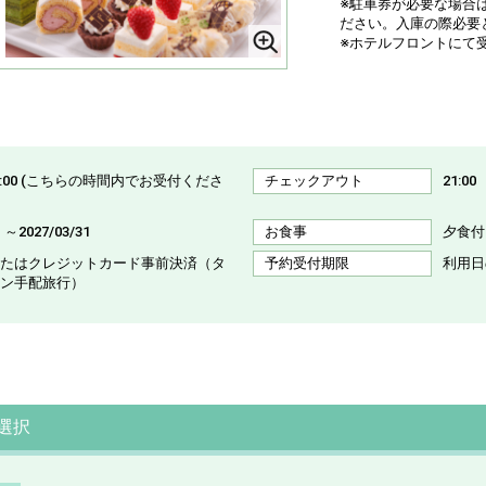
※駐車券が必要な場合
ださい。入庫の際必要
※ホテルフロントにて
～ 20:00 (こちらの時間内でお受付くださ
チェックアウト
21:00
1 ～2027/03/31
お食事
夕食付
たはクレジットカード事前決済（タ
予約受付期限
利用日
ン手配旅行）
選択