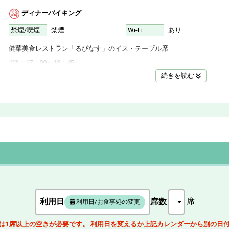
ディナーバイキング
禁煙/喫煙
禁煙
Wi-Fi
あり
健菜美食レストラン「るぴなす」のイス・テーブル席
1部：17：00～18：45
続きを読む
2部：19：15～21：00 ※席の指定はできません
席
利用日
席数
利用日/お食事処の変更
は1席以上の空きが必要です。 利用日を変えるか上記カレンダーから別の日