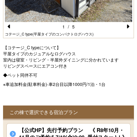
1
/
5
Pr
N
コテージ_C type(平屋タイプのコンパクトログハウス)
e
e
【コテージ_C typeについて】
vi
xt
平屋タイプのカジュアルなログハウス
室内は寝室・リビング・半屋外ダイニングに分かれています
o
リビングスペースにエアコン付き
u
◆ペット同伴不可
s
※車追加料金(駐車料金)-車2台目以降1000円/1泊・1台
この棟で選択できる宿泊プラン
【公式HP】先行予約プラン 《 R8年10月・