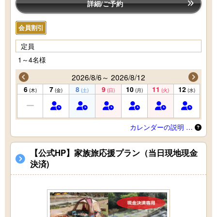
詳細/ご予約
会員割引
定員
1～4名様
2026/8/6～ 2026/8/12
6
7
8
9
10
11
12
(木)
(金)
(土)
(日)
(月)
(火)
(水)
カレンダーの説明 …
【公式HP】家族旅応援プラン（当日現地現金
決済)