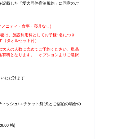
を記載した「愛犬同伴宿泊規約」に同意のご
アメニティ・食事・寝具なし)
い寝は、施設利用料としてお子様1名につき
きます（タオルセット付）
は大人の人数に含めてご予約ください。単品
途有料となります。 オプションよりご選択
しいただけます
ティッシュ/エチケット袋(犬とご宿泊の場合の
28.00 帖)
レ