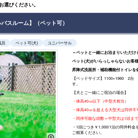
お選びください。
ーサルバスルーム】（ペット可）
風呂
ペット可(犬)
ユニバーサル
～ペットと一緒にお泊まりいただけ
ペット(犬)がいらっしゃらないお客
昇降式洗面所・補助機能付トイレを
【ベッドサイズ】1100×1960 2台
す。
【犬とご一緒にご宿泊の場合】
・体高40㎝以下（中型犬相当）
・体高40㎝を超える大型犬は同伴不
・同伴可能な頭数＝中型犬は1頭まで
・1頭につき￥1,000/1泊の同伴
ご精算ください。