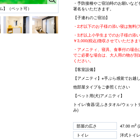
・予防接種やご宿泊時のお願いなど
ルーム】（ペット可）
署名をいただきます。
【子連れのご宿泊】
・2才以下のお子様の添い寝は無料(
・3才以上小学生までのお子様の添
￥3,000(税込)徴収させていただ
・アメニティ、寝具、食事付の場合
でご必要な場合は、大人用の物が別
ください。
【客室設備】
【アメニティ】※手ぶら感覚でお越
他部屋タイプをご参照ください
【ペット用(犬)アメニティ】
トイレ/食器/足ふきタオル/ウェット
み)
2
部屋の広さ
47.00 m
(
トイレ
洋式トイ