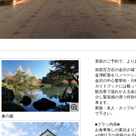
直前のご予約で、より
加賀百万石の金沢の城
金澤町屋をリノベーシ
金沢の中心繁華街・片
ガイドブックには載っ
観光客で溢れかえる金
少し緊張感の漂う特別
来ます。
家族・友人・カップル
で下さい。
兼六園
■プラン内容■
お食事無しの素泊まり
※2歳以下の添寝のお