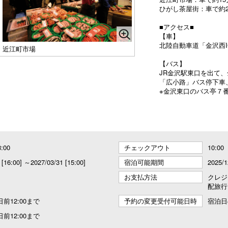
ひがし茶屋街：車で約2
■アクセス■
【車】
北陸自動車道「金沢西I
近江町市場
【バス】
JR金沢駅東口を出て
「広小路」バス停下車
※金沢東口のバス亭７
8:00
チェックアウト
10:00
 [16:00] ～2027/03/31 [15:00]
宿泊可能期間
2025/1
お支払方法
クレジ
配旅行
前12:00まで
予約の変更受付可能日時
宿泊日
前12:00まで