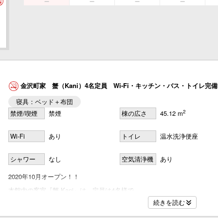
金沢町家 蟹（Kani）4名定員 Wi-Fi・キッチン・バス・トイレ完備
寝具：ベッド＋布団
2
禁煙/喫煙
禁煙
棟の広さ
45.12 m
Wi-Fi
あり
トイレ
温水洗浄便座
シャワー
なし
空気清浄機
あり
2020年10月オープン！！
本館内の客室『蟹 Kani』は、定員は4名様で、
続きを読む
ファミリーや小グループでのご利用におすすめです。
金沢の中心エリア・片町に近い本館のため、