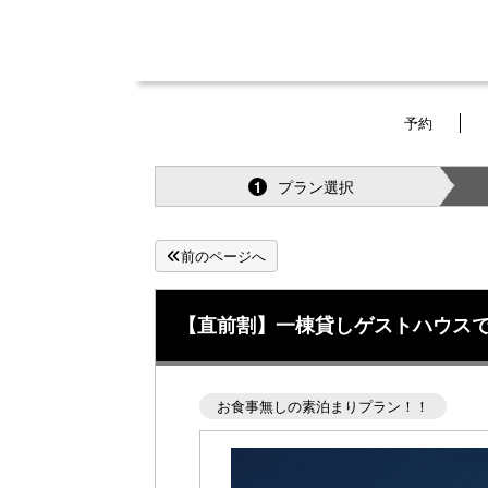
予約
プラン選択
1
前のページへ
【直前割】一棟貸しゲストハウス
お食事無しの素泊まりプラン！！