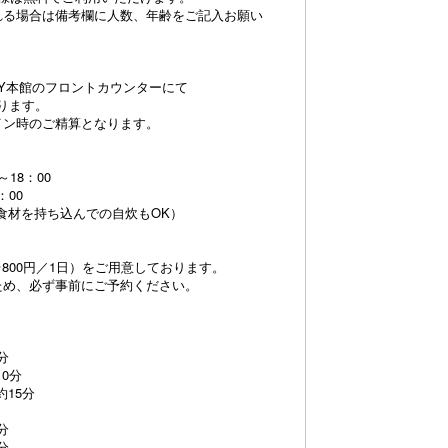
れる場合は備考欄に人数、年齢をご記入お願い
 STAY本館のフロントカウンターにて
ります。
イン時のご精算となります。
18：00
：00
食材を持ち込んでの自炊もOK）
800円／1日）をご用意しております。
め、必ず事前にご予約ください。
分
0分
15分
分
分