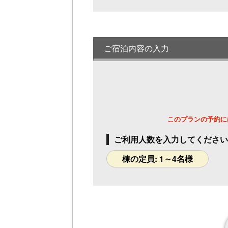
定員 1～3名様
金沢町家 響（Hibiki）4名定員 Wi-
Fi・キッチン・バス・トイレ完備
定員 1～4名様
ご宿泊内容の入力
金沢町家 頂（Itadaki）4名定員 Wi-
Fi・キッチン・バス・トイレ完備
定員 1～4名様
金沢町家 祭（Matsuri）7名定員 Wi-
Fi・キッチン・バス・トイレ完備
定員 1～7名様
このプランの予約に
金沢町家 祝（Iwai）7名定員 Wi-Fi・
キッチン・バス・トイレ完備
ご利用人数を入力してください
定員 1～7名様
棟の定員: 1～4名様
金沢町家 桜（Sakura）5名定員 露天
風呂・Wi-Fi・キッチン・バス・トイレ
完備
定員 1～5名様
金沢町家 向日葵（Himawari）5名定
員 サウナ・Wi-Fi・キッチン・バス・
トイレ完備