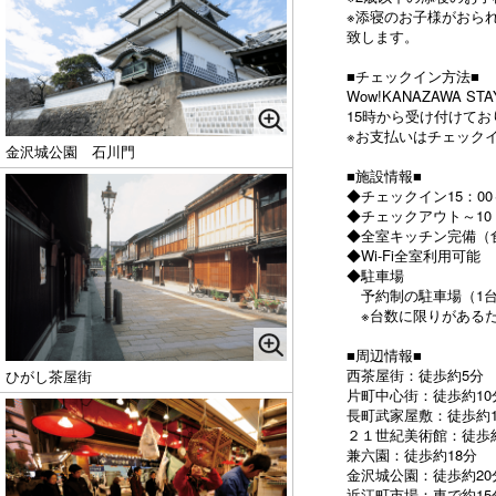
※添寝のお子様がおら
致します。
■チェックイン方法■
Wow!KANAZAWA
15時から受け付けてお
※お支払いはチェック
金沢城公園 石川門
■施設情報■
◆チェックイン15：00～
◆チェックアウト～10
◆全室キッチン完備（
◆Wi-Fi全室利用可能
◆駐車場
予約制の駐車場（1台
※台数に限りがあるた
■周辺情報■
西茶屋街：徒歩約5分
ひがし茶屋街
片町中心街：徒歩約10
長町武家屋敷：徒歩約1
２１世紀美術館：徒歩約
兼六園：徒歩約18分
金沢城公園：徒歩約20
近江町市場：車で約15