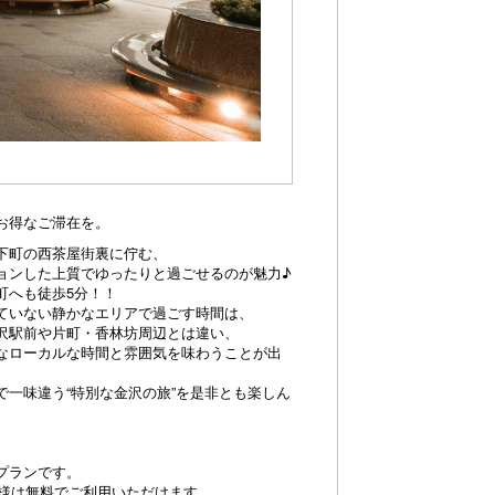
お得なご滞在を。
下町の西茶屋街裏に佇む、
ョンした上質でゆったりと過ごせるのが魅力♪
町へも徒歩5分！！
ていない静かなエリアで過ごす時間は、
沢駅前や片町・香林坊周辺とは違い、
なローカルな時間と雰囲気を味わうことが出
で一味違う“特別な金沢の旅”を是非とも楽しん
プランです。
子様は無料でご利用いただけます。