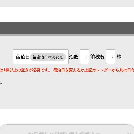
観光や食都・金沢を満喫できる旅をサポート。
調理を楽しみながら皆さまでお寛ぎいただけます。
機能的に家具を配置し、和室とダイニングを備えています。
町家の風情を感じながら、
カップルや女子旅など小グループでの金沢ステイをお楽しみください。
泊
棟
宿泊日
泊数
棟数
宿泊日/棟の変更
は1棟以上の空きが必要です。 宿泊日を変えるか上記カレンダーから別の日
。