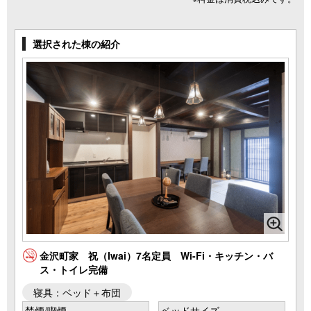
選択された棟の紹介
金沢町家 祝（Iwai）7名定員 Wi-Fi・キッチン・バ
ス・トイレ完備
寝具：ベッド＋布団
禁煙/喫煙
ベッドサイズ