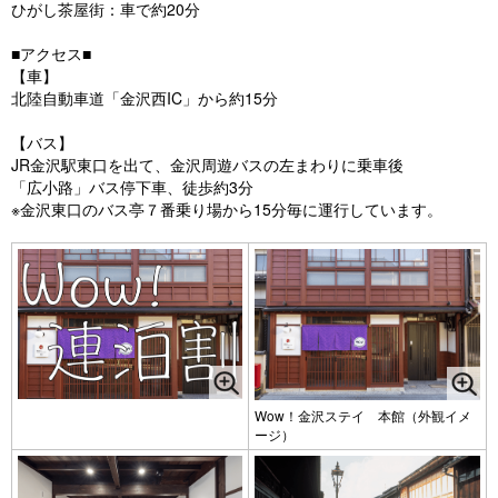
ひがし茶屋街：車で約20分
■アクセス■
【車】
北陸自動車道「金沢西IC」から約15分
【バス】
JR金沢駅東口を出て、金沢周遊バスの左まわりに乗車後
「広小路」バス停下車、徒歩約3分
※金沢東口のバス亭７番乗り場から15分毎に運行しています。
Wow！金沢ステイ 本館（外観イメ
ージ）