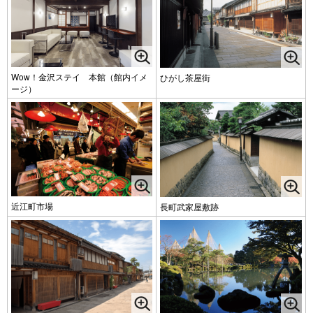
Wow！金沢ステイ 本館（館内イメ
ひがし茶屋街
ージ）
近江町市場
長町武家屋敷跡