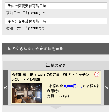
予約の変更受付可能日時
宿泊日の1日前12:00まで
キャンセル受付可能日時
宿泊日の1日前12:00まで
棟の空き状況から宿泊日を選択
棟の変更
金沢町家 祝（Iwai）7名定員 Wi-Fi・キッチン・
金
バス・トイレ完備
F
1棟
1名様料金
8,800円～ ,
(2名様1棟
Previous
N
利用時)
定員 1～7名様