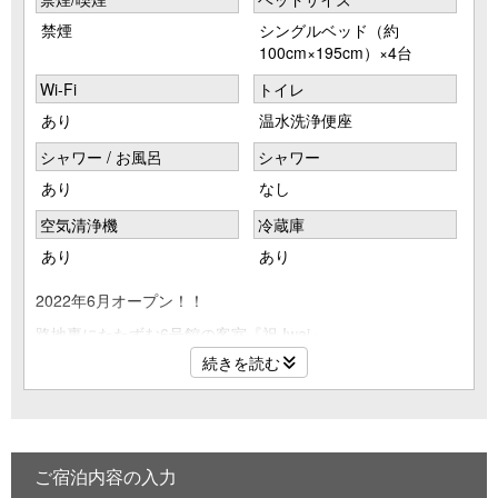
禁煙
シングルベッド（約
100cm×195cm）×4台
Wi-Fi
トイレ
あり
温水洗浄便座
シャワー / お風呂
シャワー
あり
なし
空気清浄機
冷蔵庫
あり
あり
2022年6月オープン！！
路地裏にたたずむ6号館の客室『祝 Iwai』。
続きを読む
ベッドルームのほか、和室を備えているので、
家族連れはもちろん、グループでの利用に最適です。
（定員7名）
ご宿泊内容の入力