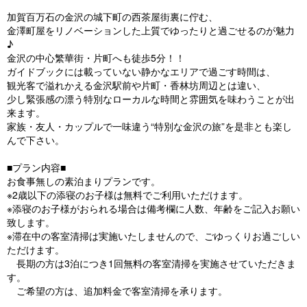
加賀百万石の金沢の城下町の西茶屋街裏に佇む、
金澤町屋をリノベーションした上質でゆったりと過ごせるのが魅力
♪
金沢の中心繁華街・片町へも徒歩5分！！
ガイドブックには載っていない静かなエリアで過ごす時間は、
観光客で溢れかえる金沢駅前や片町・香林坊周辺とは違い、
少し緊張感の漂う特別なローカルな時間と雰囲気を味わうことが出
来ます。
家族・友人・カップルで一味違う“特別な金沢の旅”を是非とも楽し
んで下さい。
■プラン内容■
お食事無しの素泊まりプランです。
※2歳以下の添寝のお子様は無料でご利用いただけます。
※添寝のお子様がおられる場合は備考欄に人数、年齢をご記入お願い
致します。
※滞在中の客室清掃は実施いたしませんので、ごゆっくりお過ごしい
ただけます。
長期の方は3泊につき1回無料の客室清掃を実施させていただきま
す。
ご希望の方は、追加料金で客室清掃を承ります。