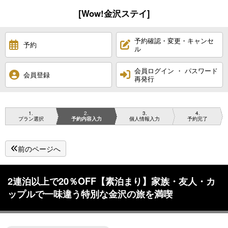
[Wow!金沢ステイ]
予約確認・変更・キャンセ
予約
ル
会員ログイン ・ パスワード
会員登録
再発行
1
2
3
4
プラン選択
予約内容入力
個人情報入力
予約完了
前のページへ
2連泊以上で20％OFF【素泊まり】家族・友人・カ
ップルで一味違う特別な金沢の旅を満喫