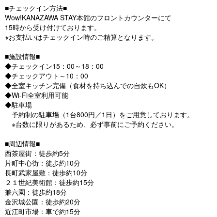
■チェックイン方法■
Wow!KANAZAWA STAY本館のフロントカウンターにて
15時から受け付けております。
※お支払いはチェックイン時のご精算となります。
■施設情報■
◆チェックイン15：00～18：00
◆チェックアウト～10：00
◆全室キッチン完備（食材を持ち込んでの自炊もOK）
◆Wi-Fi全室利用可能
◆駐車場
予約制の駐車場（1台800円／1日）をご用意しております。
※台数に限りがあるため、必ず事前にご予約ください。
■周辺情報■
西茶屋街：徒歩約5分
片町中心街：徒歩約10分
長町武家屋敷：徒歩約10分
２１世紀美術館：徒歩約15分
兼六園：徒歩約18分
金沢城公園：徒歩約20分
近江町市場：車で約15分