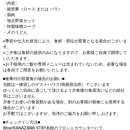
〈内容〉
・能登豚（ロース または バラ）
・鶏肉
・地元野菜セット
・特製味噌スープ
・〆のうどん
※季節や仕入れ状況により、食材・部位が変更となる場合がございま
す。
※ご夕食は食材の提供のみになりますので、お客様ご自身で調理して
いただきます。
※お子様用のご飯や専用メニューは含まれていないため、必要な場合
は各自でご用意をお願いいたします。
■食事付の部屋食の場合のお願い■
当館は一棟貸しのゲストハウス(簡易宿泊所）でございます
ゆっくりご自由に過ごして頂けるよう夕食後の食器洗いなどの給仕
等はございません
夕食でお使いの食器類がある場合、別のお客様の朝食にも使用する
場合がございます
お手数ではございますが、洗浄のご協力をお願い申し上げます。
■チェックイン方法■
Wow!KANAZAWA STAY本館のフロントカウンターにて