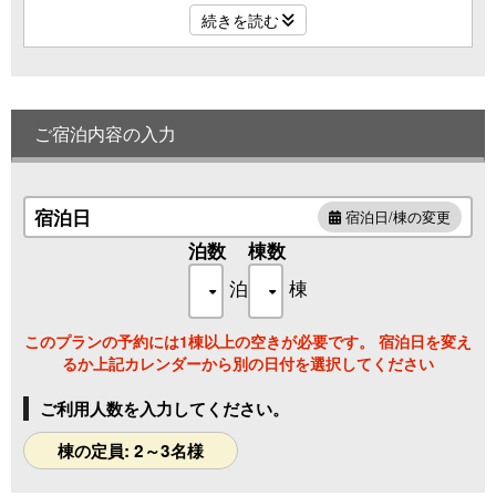
続きを読む
定員3名様で、アクティブに金沢を楽しめるベースとして
ご利用いただけると好評です。
町家の和室と洋室のダイニングを備え、ゆったりとした空
間。
ご宿泊内容の入力
2階の窓際に腰かけて外を眺めれば、
文豪・室生犀星も好んだと言われる茶屋からの景色を
彷彿とさせるかもしれません。
宿泊日
宿泊日/棟の変更
また、1名様からご利用いただけますので、
泊数
棟数
ゆっくり長期滞在しながら、金沢食べ歩きをお楽しみくださ
泊
棟
い。
このプランの予約には1棟以上の空きが必要です。 宿泊日を変え
るか上記カレンダーから別の日付を選択してください
ご利用人数を入力してください。
棟の定員: 2～3名様