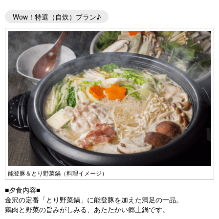
Wow！特選（自炊）プラン♪
能登豚＆とり野菜鍋（料理イメージ）
■夕食内容■
金沢の定番「とり野菜鍋」に能登豚を加えた満足の一品。
鶏肉と野菜の旨みがしみる、あたたかい郷土鍋です。