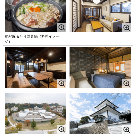
能登豚＆とり野菜鍋（料理イメー
ジ）