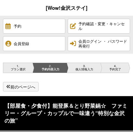
[Wow!金沢ステイ]
予約確認・変更・キャンセ
予約
ル
会員ログイン ・ パスワード
会員登録
再発行
1
2
3
4
プラン選択
予約内容入力
個人情報入力
予約完了
前のページへ
【部屋食・夕食付】能登豚＆とり野菜鍋☆ ファミ
リー・グループ・カップルで一味違う“特別な金沢
の旅”