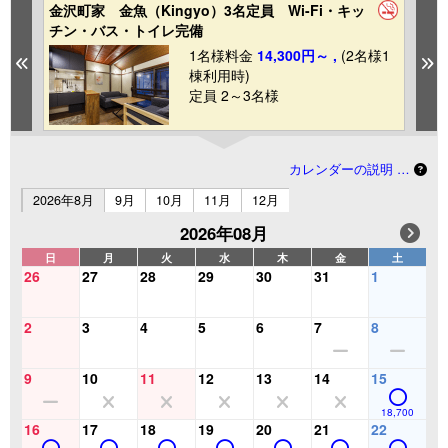
金沢町家 金魚（Kingyo）3名定員 Wi-Fi・キッ
金
チン・バス・トイレ完備
ン
1
1名様料金
14,300円～ ,
(2名様1
Previous
N
棟利用時)
定員 2～3名様
カレンダーの説明 …
2026年8月
9月
10月
11月
12月
2026年08月
日
月
火
水
木
金
土
26
27
28
29
30
31
1
2
3
4
5
6
7
8
9
10
11
12
13
14
15
18,700
16
17
18
19
20
21
22