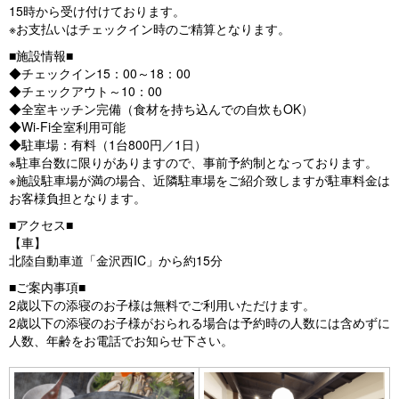
15時から受け付けております。
※お支払いはチェックイン時のご精算となります。
■施設情報■
◆チェックイン15：00～18：00
◆チェックアウト～10：00
◆全室キッチン完備（食材を持ち込んでの自炊もOK）
◆Wi-Fi全室利用可能
◆駐車場：有料（1台800円／1日）
※駐車台数に限りがありますので、事前予約制となっております。
※施設駐車場が満の場合、近隣駐車場をご紹介致しますが駐車料金は
お客様負担となります。
■アクセス■
【車】
北陸自動車道「金沢西IC」から約15分
■ご案内事項■
2歳以下の添寝のお子様は無料でご利用いただけます。
2歳以下の添寝のお子様がおられる場合は予約時の人数には含めずに
人数、年齢をお電話でお知らせ下さい。