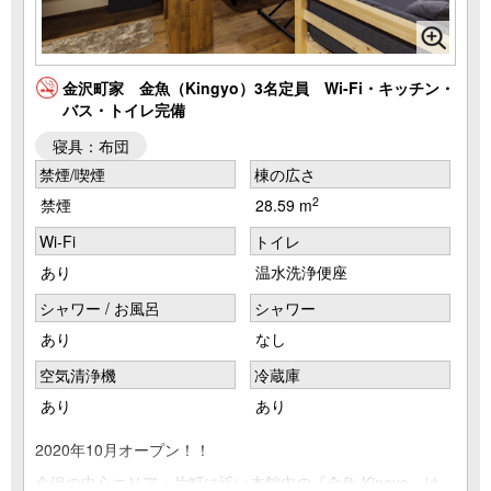
金沢町家 金魚（Kingyo）3名定員 Wi-Fi・キッチン・
バス・トイレ完備
寝具：布団
禁煙/喫煙
棟の広さ
2
禁煙
28.59 m
Wi-Fi
トイレ
あり
温水洗浄便座
シャワー / お風呂
シャワー
あり
なし
空気清浄機
冷蔵庫
あり
あり
2020年10月オープン！！
金沢の中心エリア・片町に近い本館内の『金魚 Kingyo』は、