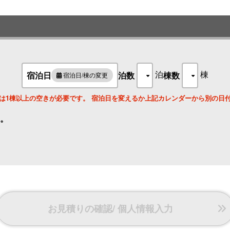
サウナ／バス／ウォシュレットトイレ／冷暖房／テレビ／冷蔵庫／電子レ
セット／ハンドソープ／ドライヤー／シャンプー／リンス／ボディソープ／W
名
【アメニティ】
ハンドタオル／バスタオル／歯磨きセット
泊
棟
宿泊日
泊数
棟数
宿泊日/棟の変更
名
は1棟以上の空きが必要です。 宿泊日を変えるか上記カレンダーから別の日
。
名
名
お見積りの確認/ 個人情報入力