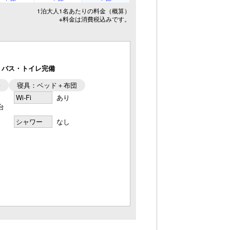
1泊大人1名あたりの料金（概算）
※料金は消費税込みです。
ン・バス・トイレ完備
彡
寝具：ベッド＋布団
Wi-Fi
あり
台
シャワー
なし
。
和室を備え、