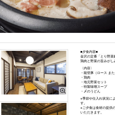
■夕食内容■
金沢の定番「とり野菜
鶏肉と野菜の旨みがし
〈内容〉
・能登豚（ロース また
・鶏肉
・地元野菜セット
・特製味噌スープ
・〆のうどん
※季節や仕入れ状況に
す。
※ご夕食は食材の提供
いただきます。