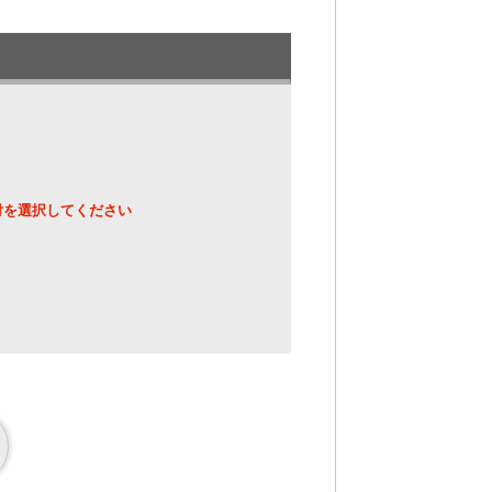
ンジ／洗濯機／湯沸しポット／コーヒー
i-Fi
付を選択してください