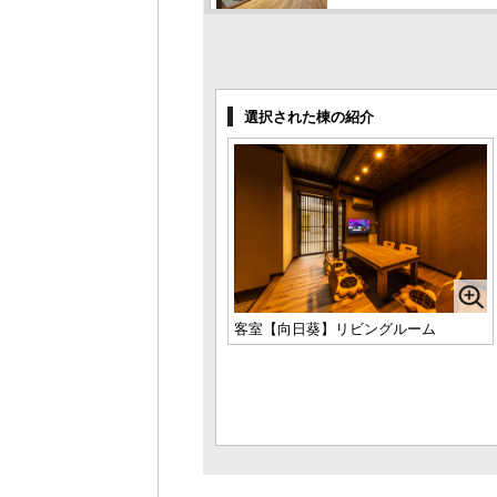
金沢町家 蟹（Kani）4名定員 Wi-Fi・
キッチン・バス・トイレ完備
1名様料金
15,400円～
(2
様1棟利用時)
選択された棟の紹介
定員 2～4名様
金沢町家 金魚（Kingyo）3名定員
Wi-Fi・キッチン・バス・トイレ完備
1名様料金
14,300円～
(2
様1棟利用時)
定員 2～3名様
金沢町家 響（Hibiki）4名定員 Wi-
Fi・キッチン・バス・トイレ完備
1名様料金
16,500円～
(2
客室【向日葵】リビングルーム
様1棟利用時)
定員 2～4名様
金沢町家 頂（Itadaki）4名定員 Wi-
Fi・キッチン・バス・トイレ完備
1名様料金
15,400円～
(2
様1棟利用時)
定員 2～4名様