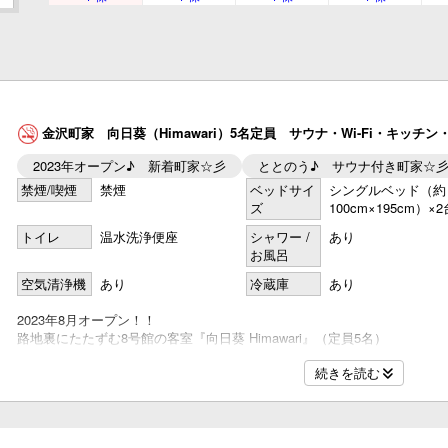
名
金沢町家 向日葵（Himawari）5名定員 サウナ・Wi-Fi・キッチ
2023年オープン♪ 新着町家☆彡
ととのう♪ サウナ付き町家☆
名
禁煙/喫煙
禁煙
ベッドサイ
シングルベッド（約
ズ
100cm×195cm）×2
トイレ
温水洗浄便座
シャワー /
あり
お風呂
名
空気清浄機
あり
冷蔵庫
あり
2023年8月オープン！！
路地裏にたたずむ8号館の客室『向日葵 Himawari』（定員5名）
Wow！ KANAZAWA STAY初の客室内に専用サウナを備えた町家です
続きを読む
アロマオイルを使用したロウリュも楽しめます。
名
のんびりお寛ぎいただける掘りごたつのテーブル、ベッドルームのほかに
カップルや男子旅、家族連れでのご宿泊に人気です。
【客室設備】