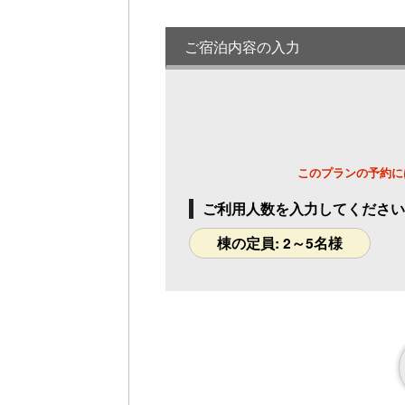
金沢町家 祭（Matsuri）7名定員 Wi-
Fi・キッチン・バス・トイレ完備
1名様料金
16,500円～
(2
ご宿泊内容の入力
様1棟利用時)
定員 2～7名様
金沢町家 祝（Iwai）7名定員 Wi-Fi・
キッチン・バス・トイレ完備
1名様料金
16,500円～
(2
様1棟利用時)
定員 2～7名様
このプランの予約に
金沢町家 桜（Sakura）5名定員 露天
ご利用人数を入力してください
風呂・Wi-Fi・キッチン・バス・トイレ
完備
棟の定員: 2～5名様
1名様料金
20,900円～
(2
様1棟利用時)
定員 2～5名様
金沢町家 向日葵（Himawari）5名定
員 サウナ・Wi-Fi・キッチン・バス・
トイレ完備
1名様料金
18,700円～
(2
様1棟利用時)
定員 2～5名様