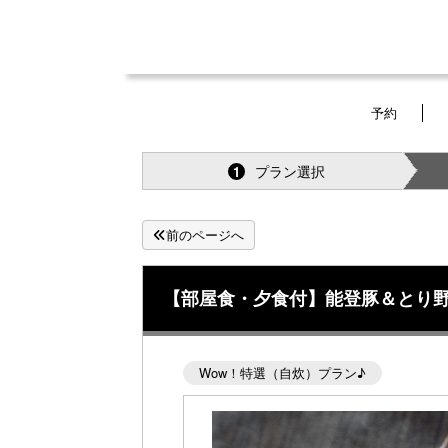
予約
プラン選択
1
前のページへ
【部屋食・夕食付】能登豚＆とり野
Wow！特選（自炊）プラン♪