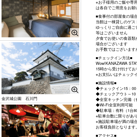
※お子様用のご飯や専
は各自でご用意をお願
■食事付の部屋食の場
当館は一棟貸しのゲス
ゆっくりご自由に過ご
等はございません
夕食でお使いの食器類
場合がございます
お手数ではございます
■チェックイン方法■
Wow!KANAZAWA
15時から受け付けてお
※お支払いはチェック
■施設情報■
◆チェックイン15：00～
◆チェックアウト～10
金沢城公園 石川門
◆全室キッチン完備（
◆Wi-Fi全室利用可能
◆駐車場：有料（1台8
※駐車台数に限りがあ
※施設駐車場が満の場
お客様負担となります
■アクセス■