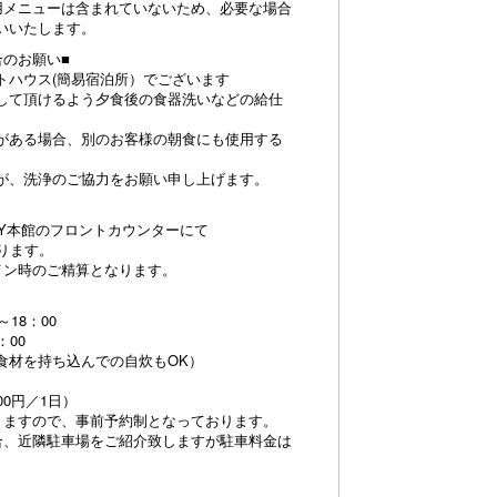
用メニューは含まれていないため、必要な場合
いいたします。
合のお願い■
トハウス(簡易宿泊所）でございます
して頂けるよう夕食後の食器洗いなどの給仕
がある場合、別のお客様の朝食にも使用する
が、洗浄のご協力をお願い申し上げます。
 STAY本館のフロントカウンターにて
ります。
イン時のご精算となります。
18：00
：00
食材を持ち込んでの自炊もOK）
00円／1日）
りますので、事前予約制となっております。
合、近隣駐車場をご紹介致しますが駐車料金は
。