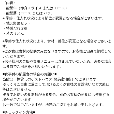
〈内容〉
・能登牛（赤身スライス または ロース）
・能登豚（ロース または バラ）
※ 季節・仕入れ状況により部位が変更となる場合がございます。
・地元野菜セット
・特製だれ 2種
・〆のうどん
※季節や仕入れ状況により、食材・部位が変更となる場合がございま
す。
※ご夕食は食材の提供のみになりますので、お客様ご自身で調理して
いただきます。
※お子様用のご飯や専用メニューは含まれていないため、必要な場合
は各自でご用意をお願いいたします。
■食事付の部屋食の場合のお願い■
当館は一棟貸しのゲストハウス(簡易宿泊所）でございます
ゆっくりご自由に過ごして頂けるよう夕食後の食器洗いなどの給仕
等はございません
夕食でお使いの食器類がある場合、別のお客様の朝食にも使用する
場合がございます
お手数ではございますが、洗浄のご協力をお願い申し上げます。
■チェックイン方法■