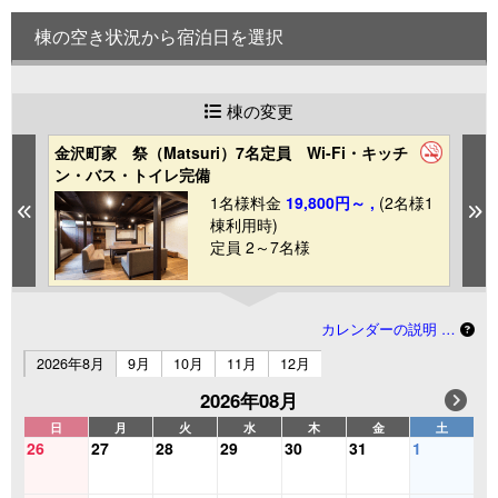
棟の空き状況から宿泊日を選択
棟の変更
金沢町家 祭（Matsuri）7名定員 Wi-Fi・キッチ
金
ン・バス・トイレ完備
バ
1
1名様料金
19,800円～ ,
(2名様1
Previous
N
棟利用時)
定員 2～7名様
カレンダーの説明 …
2026年8月
9月
10月
11月
12月
2026年08月
日
月
火
水
木
金
土
26
27
28
29
30
31
1