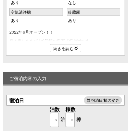
あり
なし
空気清浄機
冷蔵庫
あり
あり
2022年6月オープン！！
路地裏にたたずむ6号館の客室『祭 Matsuri』。
続きを読む
ベッドルームのほか、和室を備えているので、
家族連れはもちろん、グループでの利用に最適です。
（定員7名）
ご宿泊内容の入力
宿泊日
宿泊日/棟の変更
泊数
棟数
泊
棟