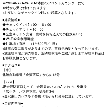
Wow!KANAZAWA STAY本館のフロントカウンターにて
15時から受け付けております。
※お支払いはチェックイン時のご精算となります。
■施設情報■
◆チェックイン15：00～18：00
◆チェックアウト～10：00
◆全室キッチン完備（食材を持ち込んでの自炊もOK）
◆Wi-Fi全室利用可能
◆駐車場：有料 （1台800円／1日）
※駐車台数に限りがありますので、事前予約制となっております。
※施設駐車場が満の場合、近隣駐車場をご紹介致しますが駐車料金は
お客様負担となります。
■アクセス■
【車】
北陸自動車道「金沢西IC」から約15分
【バス】
JR金沢駅東口を出て、金沢周遊バスの左まわりに乗車後
「広小路」バス停下車、徒歩約3分
※金沢東口のバス亭７番乗り場から15分毎に運行しています。
■ご案内事項■