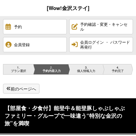
[Wow!金沢ステイ]
予約確認・変更・キャンセ
予約
ル
会員ログイン ・ パスワード
会員登録
再発行
1
2
3
4
プラン選択
予約内容入力
個人情報入力
予約完了
前のページへ
【部屋食・夕食付】能登牛＆能登豚しゃぶしゃぶ
ファミリー・グループで一味違う“特別な金沢の
旅”を満喫