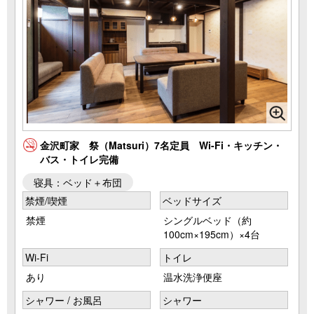
金沢町家 祭（Matsuri）7名定員 Wi-Fi・キッチン・
バス・トイレ完備
寝具：ベッド＋布団
禁煙/喫煙
ベッドサイズ
禁煙
シングルベッド（約
100cm×195cm）×4台
Wi-Fi
トイレ
あり
温水洗浄便座
シャワー / お風呂
シャワー