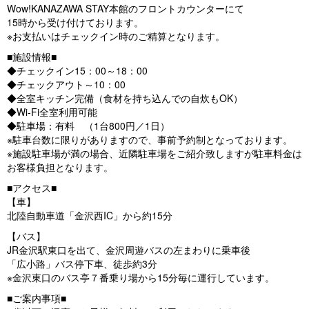
Wow!KANAZAWA STAY本館のフロントカウンターにて
15時から受け付けております。
※お支払いはチェックイン時のご精算となります。
■施設情報■
◆チェックイン15：00～18：00
◆チェックアウト～10：00
◆全室キッチン完備（食材を持ち込んでの自炊もOK）
◆Wi-Fi全室利用可能
◆駐車場：有料 （1台800円／1日）
※駐車台数に限りがありますので、事前予約制となっております。
※施設駐車場が満の場合、近隣駐車場をご紹介致しますが駐車料金は
お客様負担となります。
■アクセス■
【車】
北陸自動車道「金沢西IC」から約15分
【バス】
JR金沢駅東口を出て、金沢周遊バスの左まわりに乗車後
「広小路」バス停下車、徒歩約3分
※金沢東口のバス亭７番乗り場から15分毎に運行しています。
■ご案内事項■