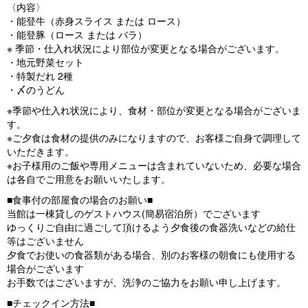
〈内容〉
・能登牛（赤身スライス または ロース）
・能登豚（ロース または バラ）
※ 季節・仕入れ状況により部位が変更となる場合がございます。
・地元野菜セット
・特製だれ 2種
・〆のうどん
※季節や仕入れ状況により、食材・部位が変更となる場合がございま
す。
※ご夕食は食材の提供のみになりますので、お客様ご自身で調理して
いただきます。
※お子様用のご飯や専用メニューは含まれていないため、必要な場合
は各自でご用意をお願いいたします。
■食事付の部屋食の場合のお願い■
当館は一棟貸しのゲストハウス(簡易宿泊所）でございます
ゆっくりご自由に過ごして頂けるよう夕食後の食器洗いなどの給仕
等はございません
夕食でお使いの食器類がある場合、別のお客様の朝食にも使用する
場合がございます
お手数ではございますが、洗浄のご協力をお願い申し上げます。
■チェックイン方法■