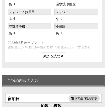
あり
温水洗浄便座
シャワー / お風呂
シャワー
あり
なし
空気清浄機
冷蔵庫
あり
あり
2023年8月オープン！！
路地裏にたたずむ8号館の客室『桜 Sakura』（定員5名）
Wow！ KANAZAWA STAY初の客室内に専用露天風呂を備
続きを読む
えた町家です。
のんびりお寛ぎいただける掘りごたつのテーブル、ベッドル
ームのほかに和室を備え、
カップルや女子旅、家族連れでのご宿泊に人気です。
ご宿泊内容の入力
【客室設備】
露天風呂／バス／ウォシュレットトイレ／冷暖房／テレビ／
冷蔵庫／電子レンジ／洗濯機／湯沸しポット／コーヒーセッ
ト／ハンドソープ／ドライヤー／シャンプー／リンス／ボデ
宿泊日
宿泊日/棟の変更
ィソープ／Wi-Fi
泊数
棟数