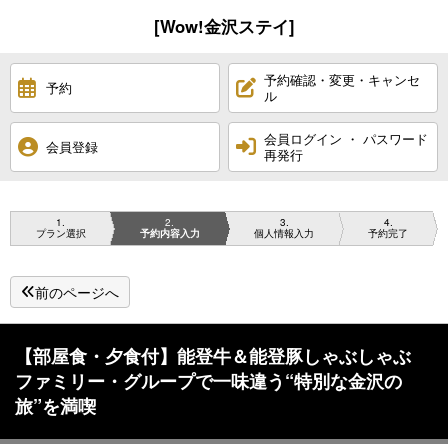
[Wow!金沢ステイ]
予約確認・変更・キャンセ
予約
ル
会員ログイン ・ パスワード
会員登録
再発行
1
2
3
4
プラン選択
予約内容入力
個人情報入力
予約完了
前のページへ
【部屋食・夕食付】能登牛＆能登豚しゃぶしゃぶ
ファミリー・グループで一味違う“特別な金沢の
旅”を満喫