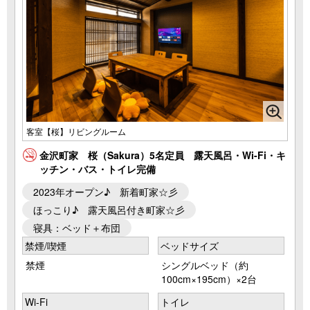
客室【桜】リビングルーム
金沢町家 桜（Sakura）5名定員 露天風呂・Wi-Fi・キ
ッチン・バス・トイレ完備
2023年オープン♪ 新着町家☆彡
ほっこり♪ 露天風呂付き町家☆彡
寝具：ベッド＋布団
禁煙/喫煙
ベッドサイズ
禁煙
シングルベッド（約
100cm×195cm）×2台
Wi-Fi
トイレ