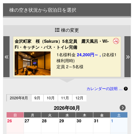
棟の空き状況から宿泊日を選択
棟の変更
金沢町家 桜（Sakura）5名定員 露天風呂・Wi-
金
Fi・キッチン・バス・トイレ完備
W
1
1名様料金
24,200円～ ,
(2名様1
Previous
N
棟利用時)
定員 2～5名様
カレンダーの説明 …
2026年8月
9月
10月
11月
12月
2026年08月
日
月
火
水
木
金
土
26
27
28
29
30
31
1