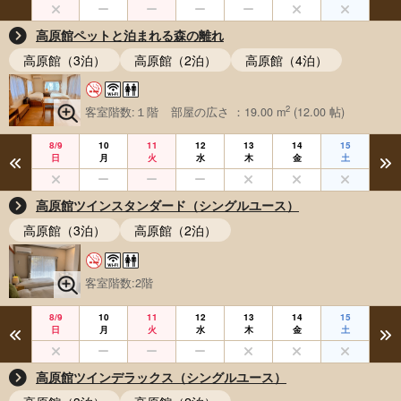
高原館ペットと泊まれる森の離れ
高原館（3泊）
高原館（2泊）
高原館（4泊）
2
客室階数:１階
部屋の広さ ：19.00 m
(12.00 帖)
8/9
10
11
12
13
14
15
日
月
火
水
木
金
土
高原館ツインスタンダード（シングルユース）
高原館（3泊）
高原館（2泊）
客室階数:2階
8/9
10
11
12
13
14
15
日
月
火
水
木
金
土
高原館ツインデラックス（シングルユース）