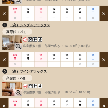
8/9
10
11
12
13
14
15
日
月
火
水
木
金
土
（高）シングルデラックス
高原館（2泊）
2
客室階数:2階
部屋の広さ ：14.00 m
(6.00 帖)
8/9
10
11
12
13
14
15
日
月
火
水
木
金
土
（高）ツインデラックス
高原館（2泊）
2
客室階数:2階
部屋の広さ ：18.00 m
(10.00 帖)
8/9
10
11
12
13
14
15
日
月
火
水
木
金
土