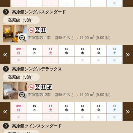
高原館シングルスタンダード
高原館（3泊）
2
客室階数:1階
部屋の広さ ：14.00 m
(6.00 帖)
8/9
10
11
12
13
14
15
日
月
火
水
木
金
土
高原館シングルデラックス
高原館（3泊）
2
客室階数:2階
部屋の広さ ：14.00 m
(6.00 帖)
8/9
10
11
12
13
14
15
日
月
火
水
木
金
土
高原館ツインスタンダード