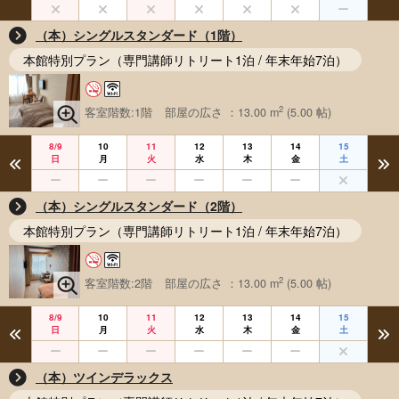
（本）シングルスタンダード（1階）
本館特別プラン（専門講師リトリート1泊 / 年末年始7泊）
2
客室階数:1階
部屋の広さ ：13.00 m
(5.00 帖)
8/9
10
11
12
13
14
15
日
月
火
水
木
金
土
（本）シングルスタンダード（2階）
本館特別プラン（専門講師リトリート1泊 / 年末年始7泊）
2
客室階数:2階
部屋の広さ ：13.00 m
(5.00 帖)
8/9
10
11
12
13
14
15
日
月
火
水
木
金
土
（本）ツインデラックス