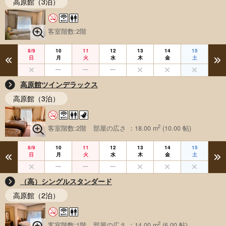
高原館（3泊）
客室階数:2階
8/9
10
11
12
13
14
15
日
月
火
水
木
金
土
高原館ツインデラックス
高原館（3泊）
2
客室階数:2階
部屋の広さ ：18.00 m
(10.00 帖)
8/9
10
11
12
13
14
15
日
月
火
水
木
金
土
（高）シングルスタンダード
高原館（2泊）
2
客室階数:1階
部屋の広さ ：14.00 m
(6.00 帖)