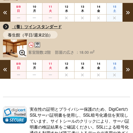
8/9
10
11
12
13
14
15
日
月
火
水
木
金
土
（養）ツインスタンダード
養生館（平日/週末2泊）
2
客室階数:2階
部屋の広さ ：18.00 m
8/9
10
11
12
13
14
15
日
月
火
水
木
金
土
実在性の証明とプライバシー保護のため、DigiCertの
SSLサーバ証明書を使用し、SSL暗号化通信を実現し
ています。サイトシールのクリックにより、サーバ証
明書の検証結果をご確認ください。SSLによる暗号化
通信を利用すれば第三者によるデータの盗用や改ざん