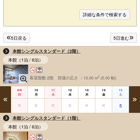
詳細な条件で検索する
5日戻る
5日進む
本館シングルスタンダード（2階）
本館（1泊 / 6泊）
2
客室階数:2階
部屋の広さ ：13.00 m
(5.00 帖)
8/9
10
11
12
13
14
15
日
月
火
水
木
金
土
5
本館シングルスタンダード（1階）
本館（1泊 / 6泊）