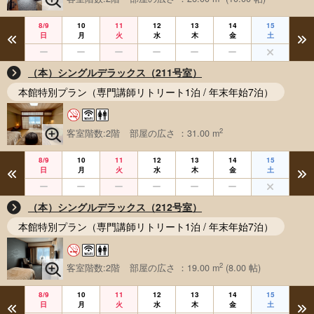
8/9
10
11
12
13
14
15
日
月
火
水
木
金
土
（本）シングルデラックス（211号室）
本館特別プラン（専門講師リトリート1泊 / 年末年始7泊）
2
客室階数:2階
部屋の広さ ：31.00 m
8/9
10
11
12
13
14
15
日
月
火
水
木
金
土
（本）シングルデラックス（212号室）
本館特別プラン（専門講師リトリート1泊 / 年末年始7泊）
2
客室階数:2階
部屋の広さ ：19.00 m
(8.00 帖)
8/9
10
11
12
13
14
15
日
月
火
水
木
金
土