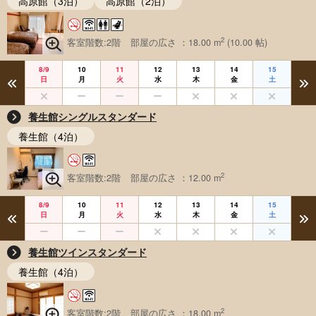
高原館（3泊）
高原館（2泊）
2
客室階数:2階
部屋の広さ ：18.00 m
(10.00 帖)
8/9
10
11
12
13
14
15
日
月
火
水
木
金
土
養生館シングルスタンダード
養生館（4泊）
2
客室階数:2階
部屋の広さ ：12.00 m
8/9
10
11
12
13
14
15
日
月
火
水
木
金
土
養生館ツインスタンダード
養生館（4泊）
2
客室階数:2階
部屋の広さ ：18.00 m