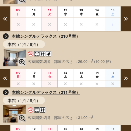
8/9
10
11
12
13
14
15
日
月
火
水
木
金
土
1
本館シングルデラックス（210号室）
本館（1泊 / 6泊）
2
客室階数:2階
部屋の広さ ：26.00 m
(10.00 帖)
8/9
10
11
12
13
14
15
日
月
火
水
木
金
土
本館シングルデラックス（211号室）
本館（1泊 / 6泊）
2
客室階数:2階
部屋の広さ ：31.00 m
8/9
10
11
12
13
14
15