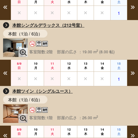
日
月
火
水
木
金
土
1
本館シングルデラックス（212号室）
本館（1泊 / 6泊）
2
客室階数:2階
部屋の広さ ：19.00 m
(8.00 帖)
8/9
10
11
12
13
14
15
日
月
火
水
木
金
土
1
本館ツイン（シングルユース）
本館（1泊 / 6泊）
2
客室階数:1階
部屋の広さ ：26.00 m
8/9
10
11
12
13
14
15
日
月
火
水
木
金
土