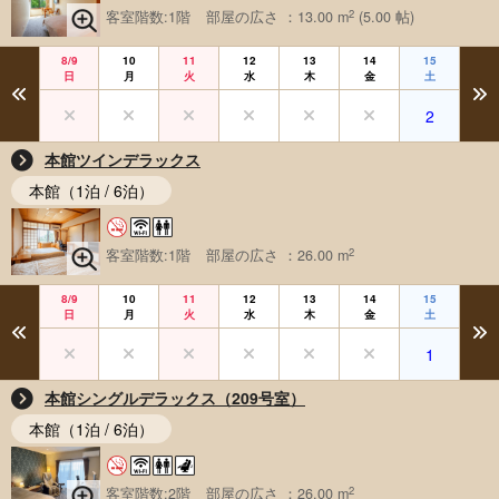
2
客室階数:1階
部屋の広さ ：13.00 m
(5.00 帖)
8/9
10
11
12
13
14
15
日
月
火
水
木
金
土
2
本館ツインデラックス
本館（1泊 / 6泊）
2
客室階数:1階
部屋の広さ ：26.00 m
8/9
10
11
12
13
14
15
日
月
火
水
木
金
土
1
本館シングルデラックス（209号室）
本館（1泊 / 6泊）
2
客室階数:2階
部屋の広さ ：26.00 m