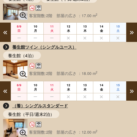
2
客室階数:2階
部屋の広さ ：17.00 m
8/9
10
11
12
13
14
15
日
月
火
水
木
金
土
養生館ツイン（シングルユース）
養生館（4泊）
2
客室階数:2階
部屋の広さ ：18.00 m
8/9
10
11
12
13
14
15
日
月
火
水
木
金
土
（養）シングルスタンダード
養生館（平日/週末2泊）
2
客室階数:2階
部屋の広さ ：12.00 m