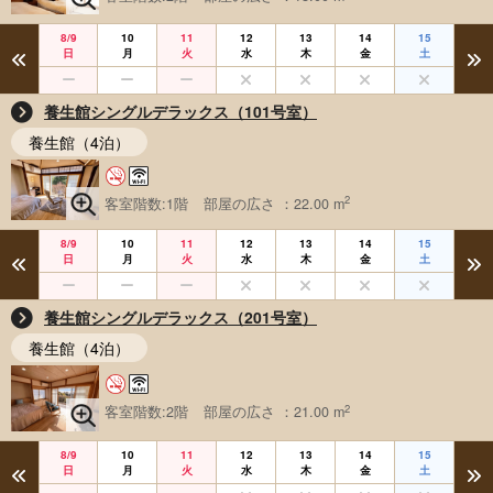
8/9
10
11
12
13
14
15
日
月
火
水
木
金
土
養生館シングルデラックス（101号室）
養生館（4泊）
2
客室階数:1階
部屋の広さ ：22.00 m
8/9
10
11
12
13
14
15
日
月
火
水
木
金
土
養生館シングルデラックス（201号室）
養生館（4泊）
2
客室階数:2階
部屋の広さ ：21.00 m
8/9
10
11
12
13
14
15
日
月
火
水
木
金
土