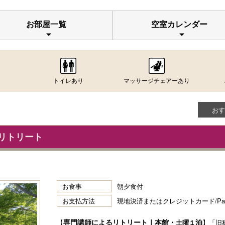
お部屋一覧
空室カレンダー
トイレあり
マッサージチェアーあり
おす
リトリート
お食事
朝夕食付
お支払方法
現地決済またはクレジットカード/P
専門講師によるリトリート｜本館・
泊
【
土曜１
】「旧