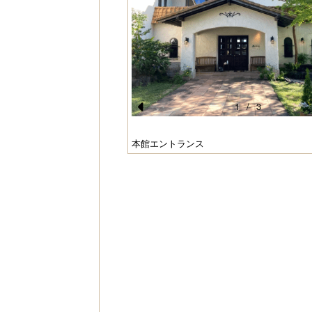
1
/
3
Pr
e
本館エントランス
vi
o
u
s