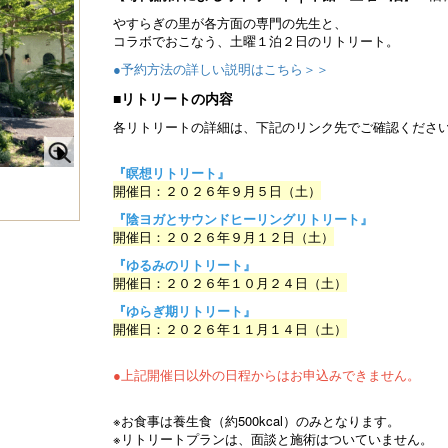
やすらぎの里が各方面の専門の先生と、
コラボでおこなう、土曜１泊２日のリトリート。
●予約方法の詳しい説明はこちら＞＞
■リトリートの内容
各リトリートの詳細は、下記のリンク先でご確認くださ
『瞑想リトリート』
N
開催日：２０２６年９月５日（土）
e
本館・トレーニングルーム
『陰ヨガとサウンドヒーリングリトリート』
xt
開催日：２０２６年９月１２日（土）
『ゆるみのリトリート』
開催日：２０２６年１０月２４日（土）
『ゆらぎ期リトリート』
開催日：２０２６年１１月１４日（土）
●上記開催日以外の日程からはお申込みできません。
※お食事は養生食（約500kcal）のみとなります。
※リトリートプランは、面談と施術はついていません。