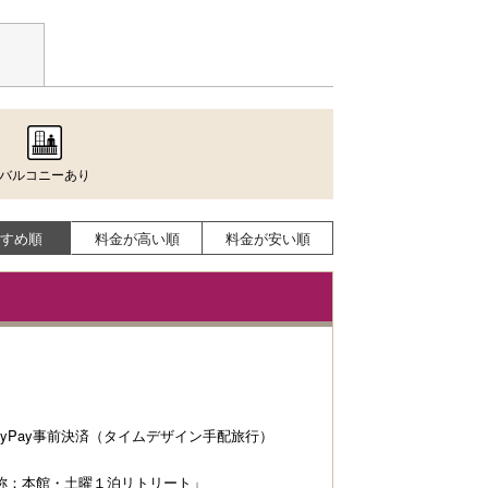
バルコニーあり
すめ順
料金が高い順
料金が安い順
ayPay事前決済（タイムデザイン手配旅行）
称：本館・土曜１泊リトリート」