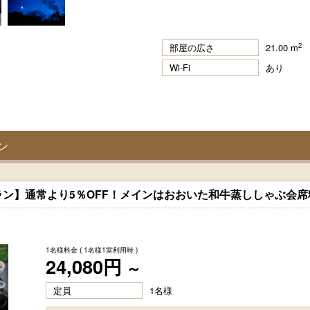
2
部屋の広さ
21.00 m
Wi-Fi
あり
ン
ン】通常より5％OFF！メインはおおいた和牛蒸ししゃぶ会
1名様料金
( 1名様1室利用時 )
24,080円
～
定員
1名様