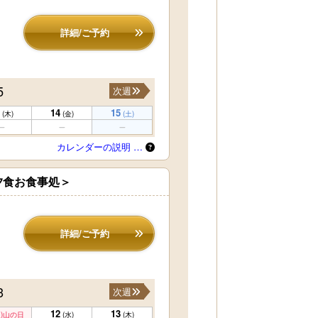
詳細/ご予約
5
次週
14
15
(木)
(金)
(土)
カレンダーの説明 …
夕食お食事処＞
詳細/ご予約
3
次週
12
13
)
山の日
(水)
(木)