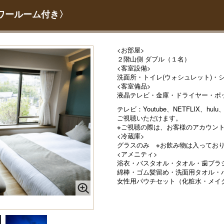
ャワールーム付き〉
<お部屋>
２階山側 ダブル（１名）
<客室設備>
洗面所・トイレ(ウォシュレット)・
<客室備品>
液晶テレビ・金庫・ドライヤー・ポ
テレビ：Youtube、NETFLIX、hulu
ご視聴いただけます。
※ご視聴の際は、お客様のアカウン
<冷蔵庫>
グラスのみ ※お飲み物は入ってお
<アメニティ>
浴衣・バスタオル・タオル・歯ブラ
綿棒・ゴム髪留め・洗面用タオル・
女性用パウチセット（化粧水・メイ