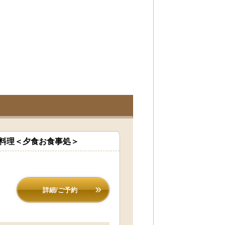
席料理＜夕食お食事処＞
詳細/ご予約