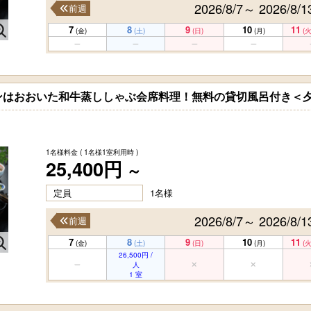
2026/8/7～ 2026/8/1
前週
7
8
9
10
11
(金)
(土)
(日)
(月)
(火
ンはおおいた和牛蒸ししゃぶ会席料理！無料の貸切風呂付き＜
1名様料金
( 1名様1室利用時 )
25,400円
～
定員
1名様
2026/8/7～ 2026/8/1
前週
7
8
9
10
11
(金)
(土)
(日)
(月)
(火
26,500円 /
人
1 室