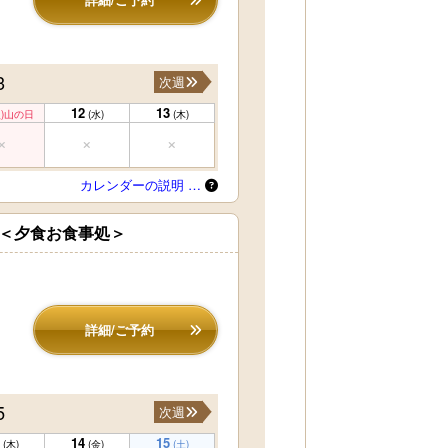
3
次週
12
13
)
山の日
(水)
(木)
カレンダーの説明 …
＜夕食お食事処＞
詳細/ご予約
5
次週
14
15
(木)
(金)
(土)