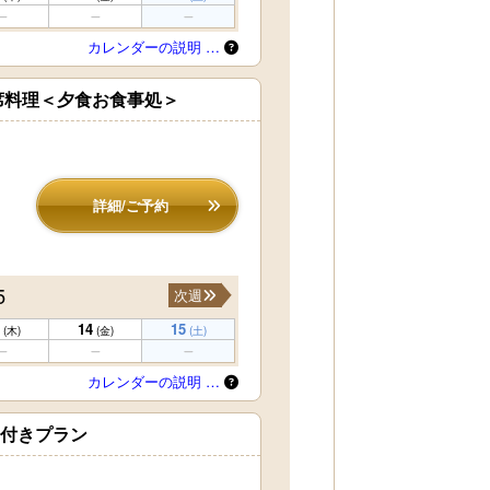
カレンダーの説明 …
席料理＜夕食お食事処＞
詳細/ご予約
5
次週
14
15
(木)
(金)
(土)
カレンダーの説明 …
ン付きプラン