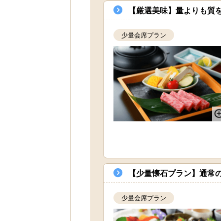
【厳選美味】量よりも質
少量会席プラン
【少量懐石プラン】通常
少量会席プラン