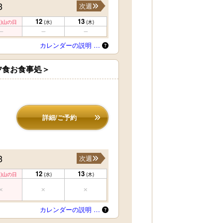
3
次週
12
13
)
山の日
(水)
(木)
カレンダーの説明 …
夕食お食事処＞
詳細/ご予約
3
次週
12
13
)
山の日
(水)
(木)
カレンダーの説明 …