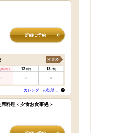
詳細/ご予約
3
次週
12
13
)
山の日
(水)
(木)
カレンダーの説明 …
会席料理＜夕食お食事処＞
詳細/ご予約