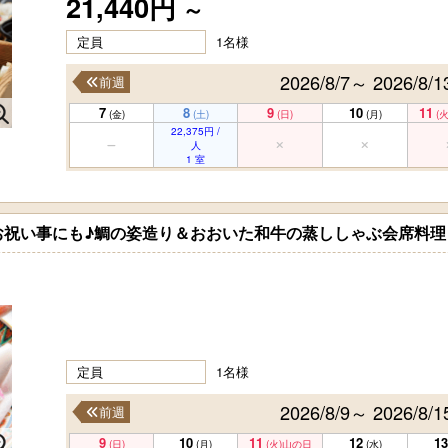
21,440円
～
定員
1名様
2026/8/7～ 2026/8/1
前週
7
8
9
10
11
(金)
(土)
(日)
(月)
(火
22,375円 /
人
1 室
お祝い事にも♪鯛の姿造り＆おおいた和牛の蒸ししゃぶ会席料理
定員
1名様
2026/8/9～ 2026/8/1
前週
9
10
11
12
13
(日)
(月)
(火)
山の日
(水)