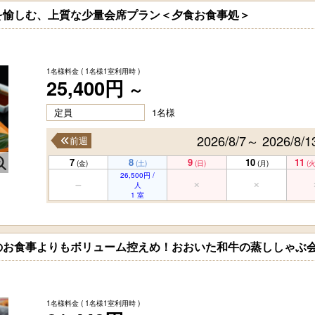
を愉しむ、上質な少量会席プラン＜夕食お食事処＞
1名様料金
( 1名様1室利用時 )
25,400円
～
定員
1名様
2026/8/7～ 2026/8/1
前週
7
8
9
10
11
(金)
(土)
(日)
(月)
(火
26,500円 /
人
1 室
のお食事よりもボリューム控えめ！おおいた和牛の蒸ししゃぶ
1名様料金
( 1名様1室利用時 )