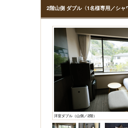
2階山側 ダブル〈1名様専用／シ
洋室ダブル（山側／2階）