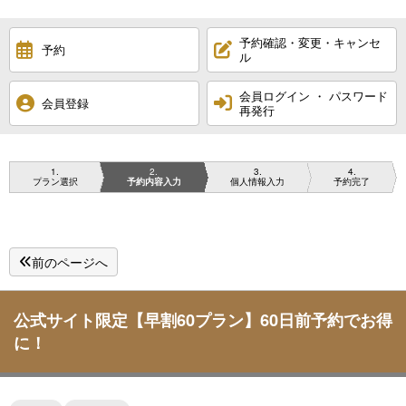
予約確認・変更・キャンセ
予約
ル
会員ログイン ・ パスワード
会員登録
再発行
1
2
3
4
プラン選択
予約内容入力
個人情報入力
予約完了
前のページへ
公式サイト限定【早割60プラン】60日前予約でお得
に！