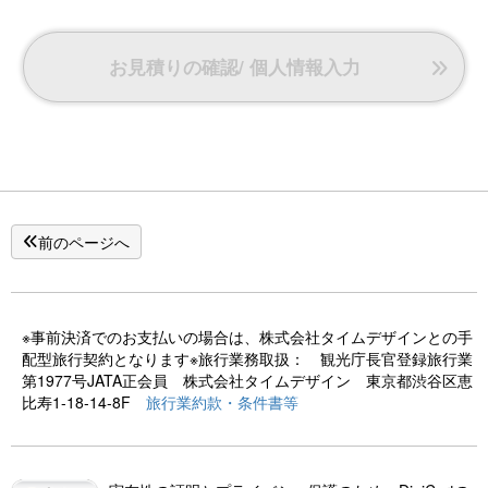
※こちらのお部屋は室内禁煙の「分煙」となります。喫煙さ
れるお客様は「デッキテラス」の灰皿をご利用ください。
お見積りの確認/ 個人情報入力
※送迎のご案内【要予約】
[ お越しの際 ]
15:00 水上駅 発
15:10 蛍雪の宿尚文 着予定
前のページへ
[ お帰りの際 ]
10:10 蛍雪の宿尚文 発
※事前決済でのお支払いの場合は、株式会社タイムデザインとの手
配型旅行契約となります※旅行業務取扱： 観光庁長官登録旅行業
第1977号JATA正会員 株式会社タイムデザイン 東京都渋谷区恵
比寿1-18-14-8F
旅行業約款・条件書等