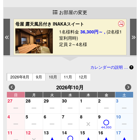
お部屋の変更
母屋 露天風呂付き INAKAスイート
母
1
1名様料金
36,300円～ ,
(2名様1
Previous
N
室利用時)
定員 2～4名様
カレンダーの説明 …
2026年8月
9月
10月
11月
12月
2026年10月
日
月
火
水
木
金
土
27
28
29
30
1
2
3
4
5
6
7
8
9
10
44,000
11
12
13
14
15
16
17