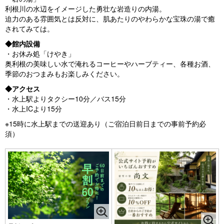
利根川の水辺をイメージした勇壮な岩造りの内湯。
迫力のある雰囲気とは反対に、肌あたりのやわらかな宝珠の湯で癒
されてみては。
◆館内設備
・お休み処「けやき」
奥利根の美味しい水で淹れるコーヒーやハーブティー、各種お酒、
季節のおつまみもお楽しみください。
◆アクセス
・水上駅よりタクシー10分／バス15分
・水上ICより15分
※15時に水上駅までの送迎あり（ご宿泊日前日までの事前予約必
須）