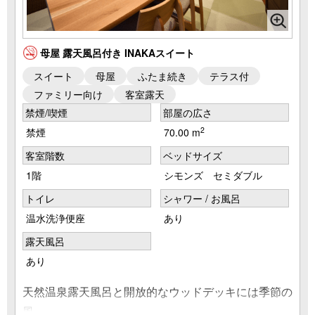
母屋 露天風呂付き INAKAスイート
スイート
母屋
ふたま続き
テラス付
ファミリー向け
客室露天
禁煙/喫煙
部屋の広さ
2
禁煙
70.00 m
客室階数
ベッドサイズ
1階
シモンズ セミダブル
トイレ
シャワー / お風呂
温水洗浄便座
あり
露天風呂
あり
天然温泉露天風呂と開放的なウッドデッキには季節の
風。