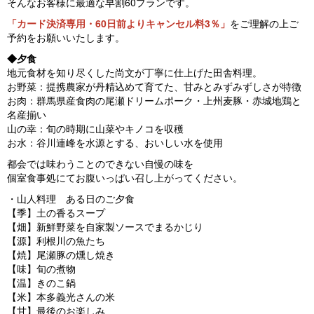
そんなお客様に最適な早割60プランです。
「カード決済専用・60日前よりキャンセル料3％」
をご理解の上ご
予約をお願いいたします。
◆夕食
地元食材を知り尽くした尚文が丁寧に仕上げた田舎料理。
お野菜：提携農家が丹精込めて育てた、甘みとみずみずしさが特徴
お肉：群馬県産食肉の尾瀬ドリームポーク・上州麦豚・赤城地鶏と
名産揃い
山の幸：旬の時期に山菜やキノコを収穫
お水：谷川連峰を水源とする、おいしい水を使用
都会では味わうことのできない自慢の味を
個室食事処にてお腹いっぱい召し上がってください。
・山人料理 ある日のご夕食
【季】土の香るスープ
【畑】新鮮野菜を自家製ソースでまるかじり
【源】利根川の魚たち
【焼】尾瀬豚の燻し焼き
【味】旬の煮物
【温】きのこ鍋
【米】本多義光さんの米
【甘】最後のお楽しみ