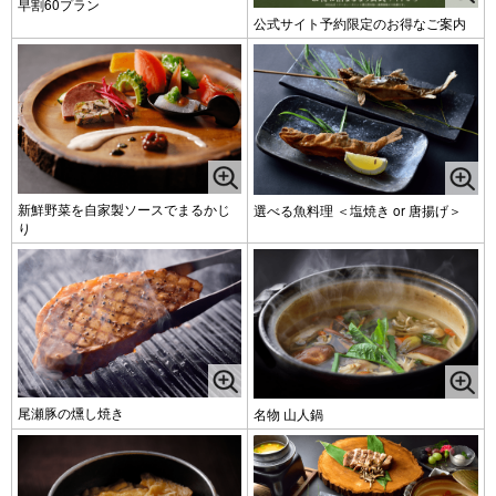
早割60プラン
公式サイト予約限定のお得なご案内
新鮮野菜を自家製ソースでまるかじ
選べる魚料理 ＜塩焼き or 唐揚げ＞
り
尾瀬豚の燻し焼き
名物 山人鍋