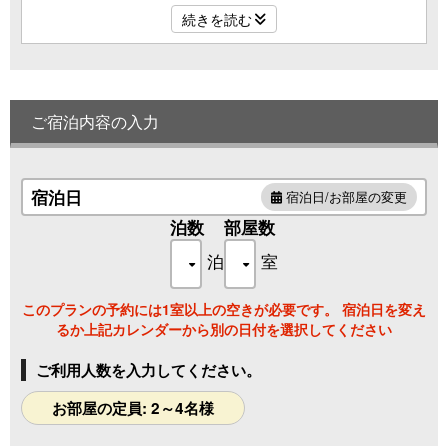
続きを読む
広々としたツインベッドの寝室またはダイニングルー
ムからは、洗面室・トイレ・シャワールームに簡単に
アクセス。
どなたにも快適に過ごしていただける
最上級のスイー
ご宿泊内容の入力
トルーム
です。
広々とした洗面台に、大きなアームレストを備えたト
イレ。楽に座れるベンチシートのシャワールームな
宿泊日
宿泊日/お部屋の変更
ど、細部にまで心を配りました
泊数
部屋数
泊
室
〔 設 備 〕
このプランの予約には1室以上の空きが必要です。 宿泊日を変え
・天然温泉の露天風呂
るか上記カレンダーから別の日付を選択してください
・シャワールーム
・洗面トイレ
ご利用人数を入力してください。
・デッキテラス
お部屋の定員: 2～4名様
・テレビ
※小さなお子様もご利用いただけるお部屋です。