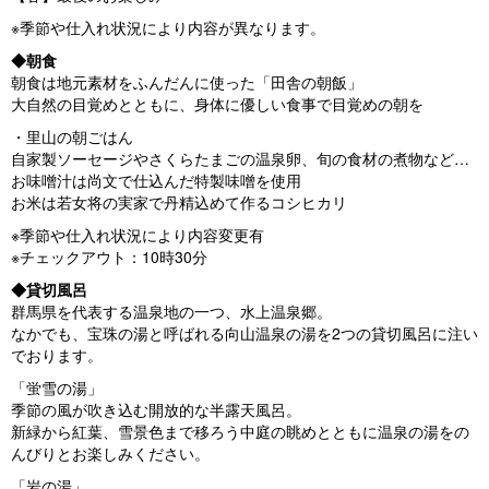
※季節や仕入れ状況により内容が異なります。
◆朝食
朝食は地元素材をふんだんに使った「田舎の朝飯」
大自然の目覚めとともに、身体に優しい食事で目覚めの朝を
・里山の朝ごはん
自家製ソーセージやさくらたまごの温泉卵、旬の食材の煮物など…
お味噌汁は尚文で仕込んだ特製味噌を使用
お米は若女将の実家で丹精込めて作るコシヒカリ
※季節や仕入れ状況により内容変更有
※チェックアウト：10時30分
◆貸切風呂
群馬県を代表する温泉地の一つ、水上温泉郷。
なかでも、宝珠の湯と呼ばれる向山温泉の湯を2つの貸切風呂に注い
でおります。
「蛍雪の湯」
季節の風が吹き込む開放的な半露天風呂。
新緑から紅葉、雪景色まで移ろう中庭の眺めとともに温泉の湯をの
んびりとお楽しみください。
「岩の湯」