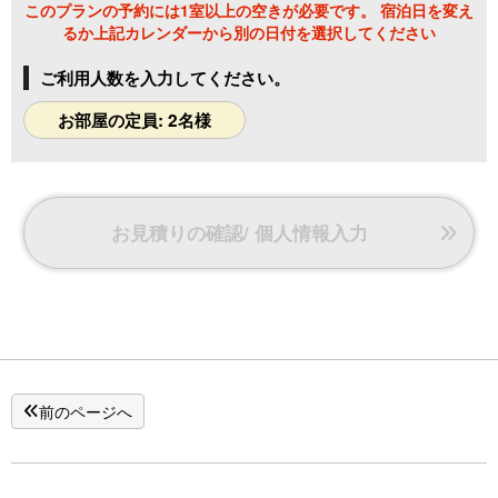
このプランの予約には1室以上の空きが必要です。 宿泊日を変え
※お子様連れのお客様へ
るか上記カレンダーから別の日付を選択してください
こちらのお部屋はお子様のご利用がいただけません。
小学生未満
のお子様のご利用は
「こぶし」「あけび」「笹ゆ
ご利用人数を入力してください。
り」「桔梗」「春蘭」
お部屋の定員: 2名様
の客室をご案内いたしております。
※こちらのお部屋タイプは
禁煙
となります。
喫煙されるお客様は母屋の「喫煙ルーム」をご利用くださ
お見積りの確認/ 個人情報入力
い。
※送迎のご案内【要予約】
[ お越しの際 ]
15:00 水上駅 発
15:10 蛍雪の宿尚文 着予定
前のページへ
[ お帰りの際 ]
10:10 蛍雪の宿尚文 発