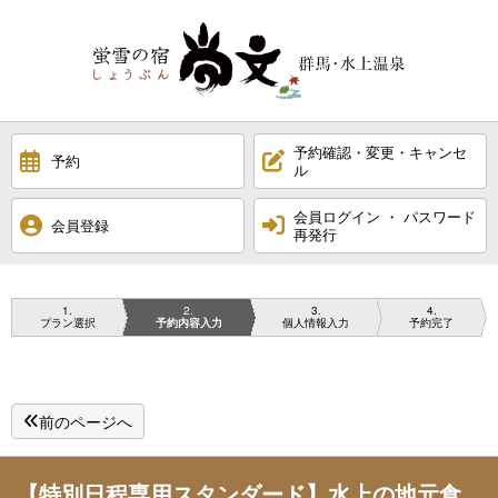
予約確認・変更・キャンセ
予約
ル
会員ログイン ・ パスワード
会員登録
再発行
1
2
3
4
プラン選択
予約内容入力
個人情報入力
予約完了
前のページへ
【特別日程専用スタンダード】水上の地元食