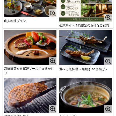
山人料理プラン
公式サイト予約限定のお得なご案内
新鮮野菜を自家製ソースでまるかじ
選べる魚料理 ＜塩焼き or 唐揚げ＞
り