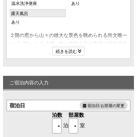
温水洗浄便座
あり
露天風呂
あり
２階の窓から山々の雄大な景色を眺められる尚文唯一
の
メゾネットタイプ
。渡り廊下の先の専用の天然温泉
続きを読む
露天風呂や書斎など、贅沢に快適にお過ごしいただけ
るお部屋です。
〔 設 備 〕
ご宿泊内容の入力
・天然温泉の露天風呂
・シモンズ クイーンサイズベッド
・シャワールーム
宿泊日
宿泊日/お部屋の変更
・洗面トイレ
泊数
部屋数
・デッキテラス
泊
室
・DVDプレーヤー
・テレビ