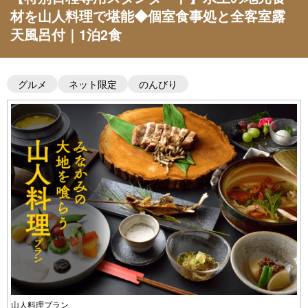
材を山人料理で堪能◆個室食事処と全客室露
天風呂付｜1泊2食
グルメ
ネット限定
のんびり
山人料理プラン