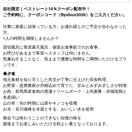
自社限定｜ベストレート10％クーポン配布中！
ご予約時に、クーポンコード（Syobun2026）をご入力ください。
仕事に家庭に頑張っている方。お連れ様とのご予定が合わなかった
方。
1人の時間を満喫しませんか？
貸切風呂に客室露天風呂、個室お食事処でのお食事。
お呼びがあるまで客室へスタッフは伺いません。
気兼ねすることなく、気ままで優雅な時間をご満喫いただけるプラ
ンです。
◆夕食
地元食材を知り尽くした尚文が丁寧に仕上げた田舎料理。
お野菜：提携農家が丹精込めて育てた、甘みとみずみずしさが特徴
お肉：群馬県産食肉の尾瀬ドリームポーク・上州麦豚・赤城地鶏と
名産揃い
山の幸：旬の時期に山菜やキノコを収穫
お水：谷川連峰を水源とする、おいしい水を使用
都会では味わうことのできない自慢の味を
最後までお楽しみいただける程よい量となっております。