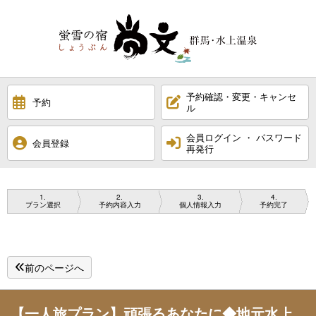
予約確認・変更・キャンセ
予約
ル
会員ログイン ・ パスワード
会員登録
再発行
1
2
3
4
プラン選択
予約内容入力
個人情報入力
予約完了
前のページへ
【一人旅プラン】頑張るあなたに◆地元水上