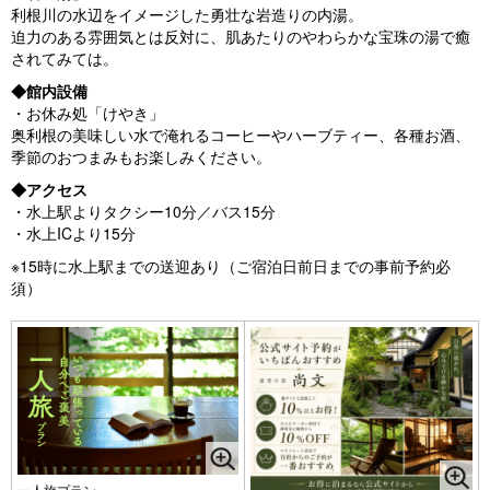
利根川の水辺をイメージした勇壮な岩造りの内湯。
迫力のある雰囲気とは反対に、肌あたりのやわらかな宝珠の湯で癒
されてみては。
◆館内設備
・お休み処「けやき」
奥利根の美味しい水で淹れるコーヒーやハーブティー、各種お酒、
季節のおつまみもお楽しみください。
◆アクセス
・水上駅よりタクシー10分／バス15分
・水上ICより15分
※15時に水上駅までの送迎あり（ご宿泊日前日までの事前予約必
須）
一人旅プラン