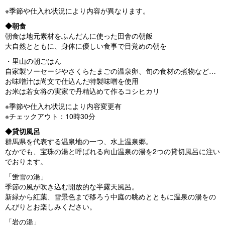
※季節や仕入れ状況により内容が異なります。
◆朝食
朝食は地元素材をふんだんに使った田舎の朝飯
大自然とともに、身体に優しい食事で目覚めの朝を
・里山の朝ごはん
自家製ソーセージやさくらたまごの温泉卵、旬の食材の煮物など…
お味噌汁は尚文で仕込んだ特製味噌を使用
お米は若女将の実家で丹精込めて作るコシヒカリ
※季節や仕入れ状況により内容変更有
※チェックアウト：10時30分
◆貸切風呂
群馬県を代表する温泉地の一つ、水上温泉郷。
なかでも、宝珠の湯と呼ばれる向山温泉の湯を2つの貸切風呂に注い
でおります。
「蛍雪の湯」
季節の風が吹き込む開放的な半露天風呂。
新緑から紅葉、雪景色まで移ろう中庭の眺めとともに温泉の湯をの
んびりとお楽しみください。
「岩の湯」