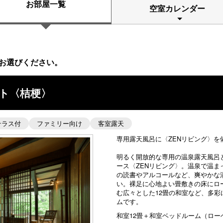
お部屋一覧
空室カレンダー
お選びください。
ート〈桔梗〉
テラス付
ファミリー向け
客室露天
専用露天風呂に〈ZENリビング〉を
明るく開放的な専用の温泉露天風呂
ース〈ZENリビング〉。温泉で温
の読書やアルコールなど、爽やかな
い。裸足に心地よい畳敷きの床にロ
む広々とした12畳の和室など、多
ムです。
和室12畳＋和室ベッドルーム（ロー