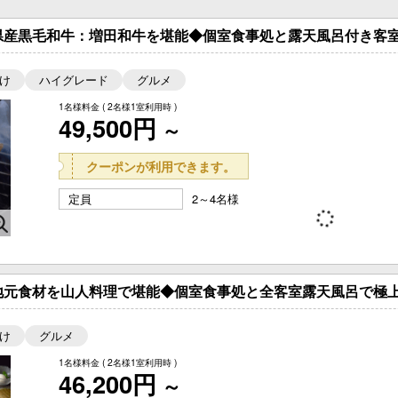
県産黒毛和牛：増田和牛を堪能◆個室食事処と露天風呂付き客室
け
ハイグレード
グルメ
1名様料金
( 2名様1室利用時 )
49,500円
～
クーポンが利用できます。
定員
2～4名様
地元食材を山人料理で堪能◆個室食事処と全客室露天風呂で極上
け
グルメ
1名様料金
( 2名様1室利用時 )
46,200円
～