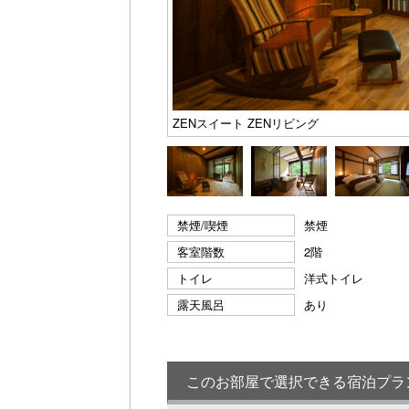
ZENスイート ZENリビング
禁煙/喫煙
禁煙
客室階数
2階
トイレ
洋式トイレ
露天風呂
あり
このお部屋で選択できる宿泊プラ