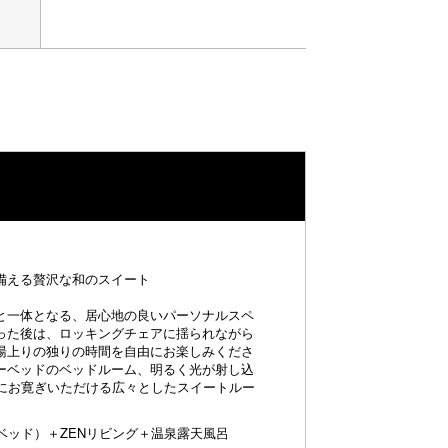
備える贅沢な和のスイート
と一体となる、居心地の良いパーソナルスペ
まった後は、ロッキングチェアに揺られながら
湯上りの独りの時間を自由にお楽しみくださ
ーベッドのベッドルーム、明るく光が射し込
彩にお寛ぎいただける広々としたスイートルー
ベッド）＋ZENリビング＋温泉露天風呂