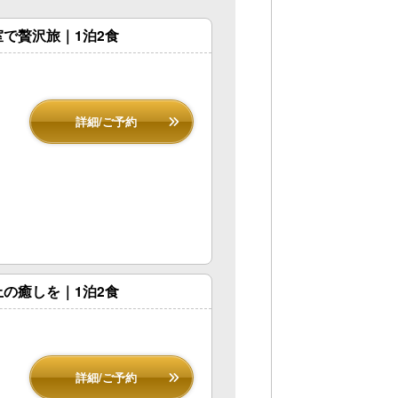
で贅沢旅｜1泊2食
詳細/ご予約
の癒しを｜1泊2食
詳細/ご予約