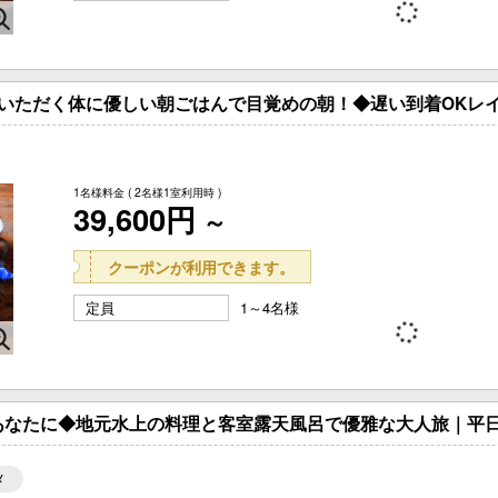
いただく体に優しい朝ごはんで目覚めの朝！◆遅い到着OKレ
1名様料金
( 2名様1室利用時 )
39,600円
～
クーポンが利用できます。
定員
1～4名様
あなたに◆地元水上の料理と客室露天風呂で優雅な大人旅｜平日
メ