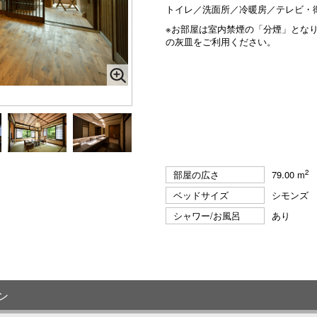
トイレ／洗面所／冷暖房／テレビ・
※お部屋は室内禁煙の「分煙」とな
の灰皿をご利用ください。
2
部屋の広さ
79.00 m
ベッドサイズ
シモンズ
シャワー/お風呂
あり
ン