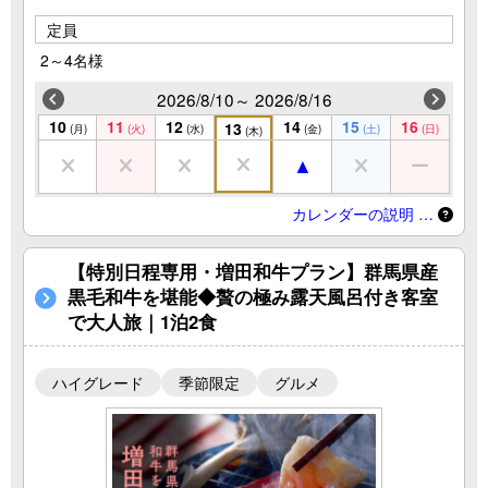
定員
2～4名様
2026/8/10～ 2026/8/16
10
11
12
14
15
16
13
(月)
(火)
(水)
(金)
(土)
(日)
(木)
カレンダーの説明 …
【特別日程専用・増田和牛プラン】群馬県産
黒毛和牛を堪能◆贅の極み露天風呂付き客室
で大人旅｜1泊2食
ハイグレード
季節限定
グルメ