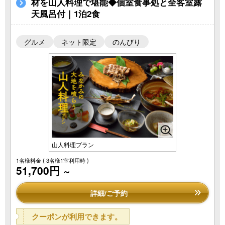
材を山人料理で堪能◆個室食事処と全客室露
天風呂付｜1泊2食
グルメ
ネット限定
のんびり
山人料理プラン
1名様料金
( 3名様1室利用時 )
51,700円
～
詳細/ご予約
クーポンが利用できます。