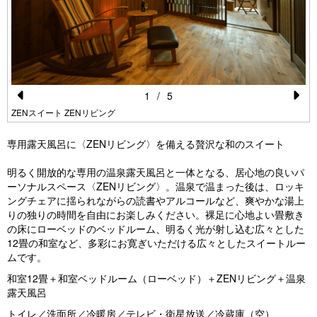
1
/
5
Pr
N
ZENスイート ZENリビング
e
e
専用露天風呂に〈ZENリビング〉を備える贅沢な和のスイート
vi
xt
明るく開放的な専用の温泉露天風呂と一体となる、居心地の良いパ
o
ーソナルスペース〈ZENリビング〉。温泉で温まった後は、ロッキ
u
ングチェアに揺られながらの読書やアルコールなど、爽やかな湯上
りの独りの時間を自由にお楽しみください。裸足に心地よい畳敷き
s
の床にローベッドのベッドルーム、明るく光が射し込む広々とした
12畳の和室など、多彩にお寛ぎいただける広々としたスイートルー
ムです。
和室12畳＋和室ベッドルーム（ローベッド）＋ZENリビング＋温泉
露天風呂
トイレ／洗面所／冷暖房／テレビ・衛星放送／冷蔵庫（空）