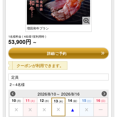
増田和牛プラン
1名様料金
( 4名様1室利用時 )
53,900円
～
詳細/ご予約
クーポンが利用できます。
定員
2～4名様
2026/8/10～ 2026/8/16
10
11
12
14
15
16
13
(月)
(火)
(水)
(金)
(土)
(日)
(木)