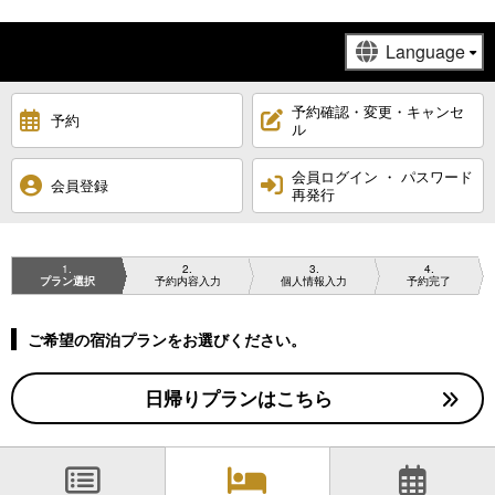
予約確認・変更・キャンセ
予約
ル
会員ログイン ・ パスワード
会員登録
再発行
1
2
3
4
プラン選択
予約内容入力
個人情報入力
予約完了
ご希望の宿泊プランをお選びください。
日帰りプランはこちら