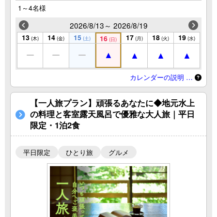
1～4名様
2026/8/13～ 2026/8/19
13
14
15
17
18
19
16
(木)
(金)
(土)
(月)
(火)
(水)
(日)
カレンダーの説明 …
【一人旅プラン】頑張るあなたに◆地元水上
の料理と客室露天風呂で優雅な大人旅｜平日
限定・1泊2食
平日限定
ひとり旅
グルメ