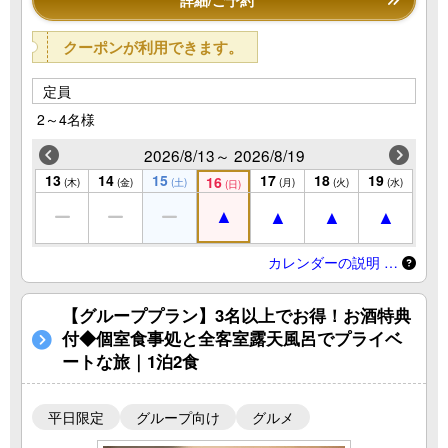
詳細/ご予約
クーポンが利用できます。
定員
2～4名様
2026/8/13～ 2026/8/19
13
14
15
17
18
19
16
(木)
(金)
(土)
(月)
(火)
(水)
(日)
カレンダーの説明 …
【グループプラン】3名以上でお得！お酒特典
付◆個室食事処と全客室露天風呂でプライベ
ートな旅｜1泊2食
平日限定
グループ向け
グルメ