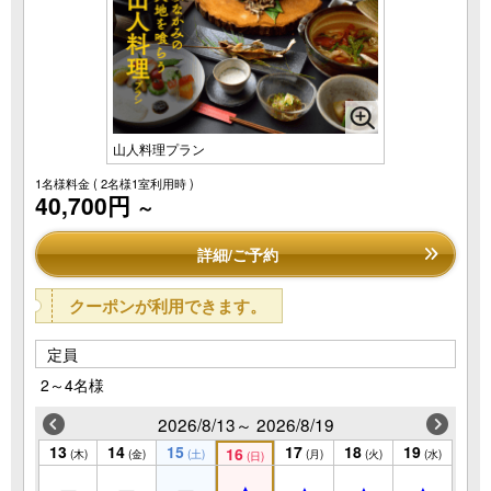
山人料理プラン
1名様料金
( 2名様1室利用時 )
40,700円
～
詳細/ご予約
クーポンが利用できます。
定員
2～4名様
2026/8/13～ 2026/8/19
13
14
15
17
18
19
16
(木)
(金)
(土)
(月)
(火)
(水)
(日)