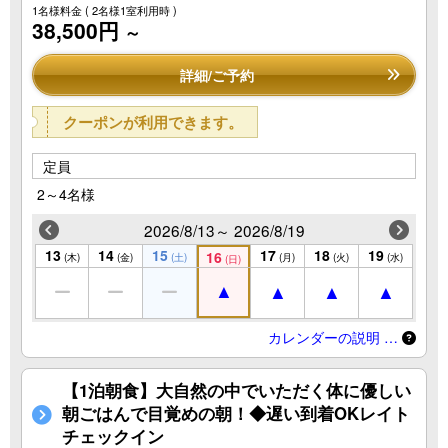
1名様料金
( 2名様1室利用時 )
38,500円
～
詳細/ご予約
クーポンが利用できます。
定員
2～4名様
2026/8/13～ 2026/8/19
13
14
15
17
18
19
16
(木)
(金)
(土)
(月)
(火)
(水)
(日)
カレンダーの説明 …
【1泊朝食】大自然の中でいただく体に優しい
朝ごはんで目覚めの朝！◆遅い到着OKレイト
チェックイン