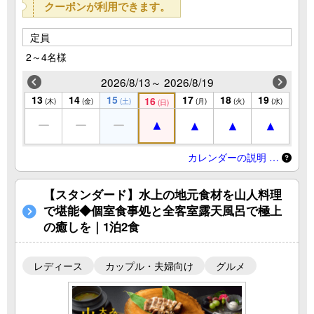
クーポンが利用できます。
定員
2～4名様
2026/8/13～ 2026/8/19
13
14
15
17
18
19
16
(木)
(金)
(土)
(月)
(火)
(水)
(日)
カレンダーの説明 …
【スタンダード】水上の地元食材を山人料理
で堪能◆個室食事処と全客室露天風呂で極上
の癒しを｜1泊2食
レディース
カップル・夫婦向け
グルメ