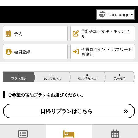
予約確認・変更・キャンセ
予約
ル
会員ログイン ・ パスワード
会員登録
再発行
1
2
3
4
プラン選択
予約内容入力
個人情報入力
予約完了
ご希望の宿泊プランをお選びください。
日帰りプランはこちら