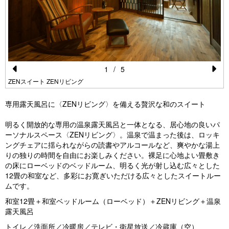
1
/
5
Pr
N
ZENスイート ZENリビング
e
e
専用露天風呂に〈ZENリビング〉を備える贅沢な和のスイート
vi
xt
明るく開放的な専用の温泉露天風呂と一体となる、居心地の良いパ
o
ーソナルスペース〈ZENリビング〉。温泉で温まった後は、ロッキ
u
ングチェアに揺られながらの読書やアルコールなど、爽やかな湯上
りの独りの時間を自由にお楽しみください。裸足に心地よい畳敷き
s
の床にローベッドのベッドルーム、明るく光が射し込む広々とした
12畳の和室など、多彩にお寛ぎいただける広々としたスイートルー
ムです。
和室12畳＋和室ベッドルーム（ローベッド）＋ZENリビング＋温泉
露天風呂
トイレ／洗面所／冷暖房／テレビ・衛星放送／冷蔵庫（空）