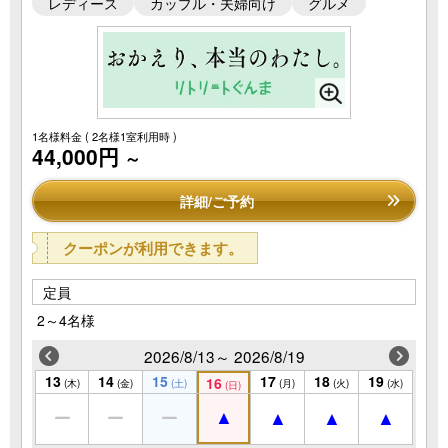
レディース
カップル・夫婦向け
グルメ
1名様料金
( 2名様1室利用時 )
44,000円
～
詳細/ご予約
クーポンが利用できます。
定員
2～4名様
2026/8/13～ 2026/8/19
13
14
15
17
18
19
16
(木)
(金)
(土)
(月)
(火)
(水)
(日)