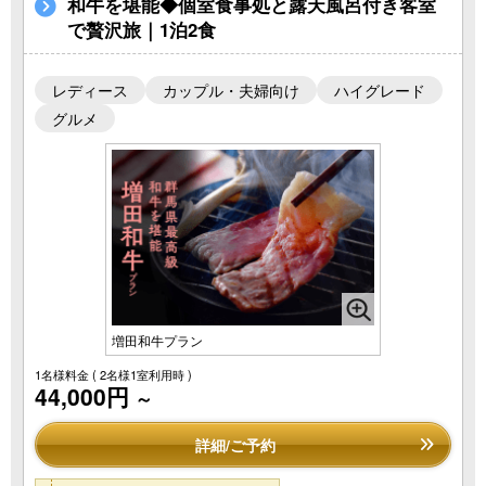
和牛を堪能◆個室食事処と露天風呂付き客室
で贅沢旅｜1泊2食
レディース
カップル・夫婦向け
ハイグレード
グルメ
増田和牛プラン
1名様料金
( 2名様1室利用時 )
44,000円
～
詳細/ご予約