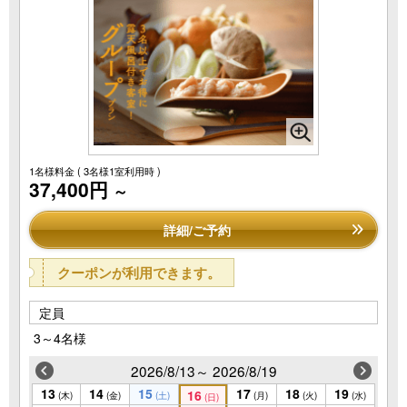
1名様料金
( 3名様1室利用時 )
37,400円
～
詳細/ご予約
クーポンが利用できます。
定員
3～4名様
2026/8/13～ 2026/8/19
13
14
15
17
18
19
16
(木)
(金)
(土)
(月)
(火)
(水)
(日)