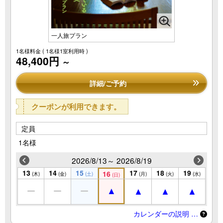
一人旅プラン
1名様料金
( 1名様1室利用時 )
48,400円
～
詳細/ご予約
クーポンが利用できます。
定員
1名様
2026/8/13～ 2026/8/19
13
14
15
17
18
19
16
(木)
(金)
(土)
(月)
(火)
(水)
(日)
カレンダーの説明 …