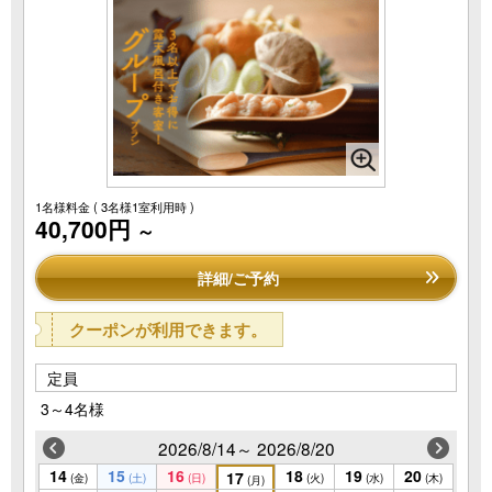
1名様料金
( 3名様1室利用時 )
40,700円
～
詳細/ご予約
クーポンが利用できます。
定員
3～4名様
2026/8/14～ 2026/8/20
14
15
16
18
19
20
17
(金)
(土)
(日)
(火)
(水)
(木)
(月)