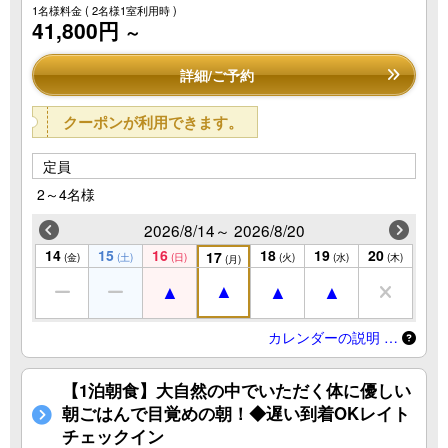
1名様料金
( 2名様1室利用時 )
41,800円
～
詳細/ご予約
クーポンが利用できます。
定員
2～4名様
2026/8/14～ 2026/8/20
14
15
16
18
19
20
17
(金)
(土)
(日)
(火)
(水)
(木)
(月)
カレンダーの説明 …
【1泊朝食】大自然の中でいただく体に優しい
朝ごはんで目覚めの朝！◆遅い到着OKレイト
チェックイン