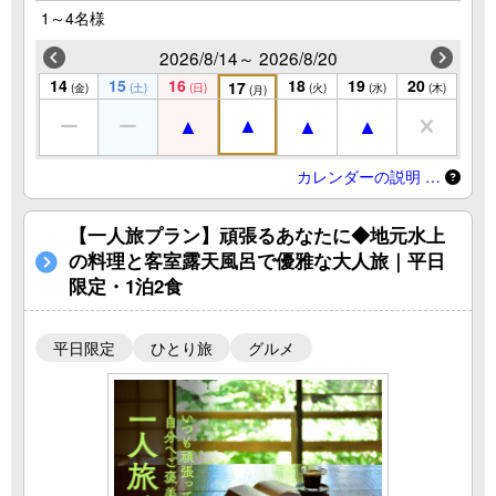
1～4名様
2026/8/14～ 2026/8/20
14
15
16
18
19
20
17
(金)
(土)
(日)
(火)
(水)
(木)
(月)
カレンダーの説明 …
【一人旅プラン】頑張るあなたに◆地元水上
の料理と客室露天風呂で優雅な大人旅｜平日
限定・1泊2食
平日限定
ひとり旅
グルメ