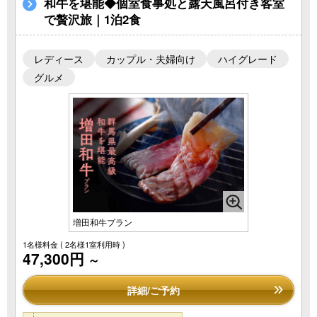
和牛を堪能◆個室食事処と露天風呂付き客室
で贅沢旅｜1泊2食
レディース
カップル・夫婦向け
ハイグレード
グルメ
増田和牛プラン
1名様料金
( 2名様1室利用時 )
47,300円
～
詳細/ご予約