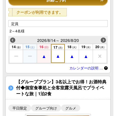
詳細/ご予約
クーポンが利用できます。
定員
2～4名様
2026/8/14～ 2026/8/20
14
15
16
18
19
20
17
(金)
(土)
(日)
(火)
(水)
(木)
(月)
カレンダーの説明 …
【グループプラン】3名以上でお得！お酒特典
付◆個室食事処と全客室露天風呂でプライベ
ートな旅｜1泊2食
平日限定
グループ向け
グルメ