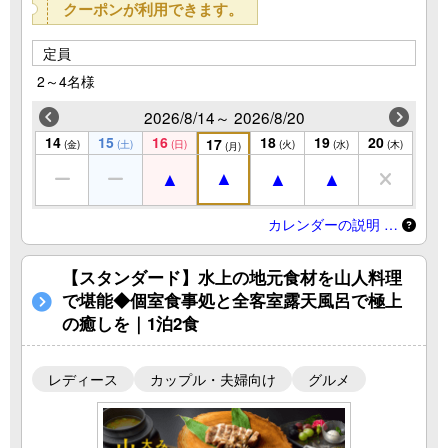
クーポンが利用できます。
定員
2～4名様
2026/8/14～ 2026/8/20
14
15
16
18
19
20
17
(金)
(土)
(日)
(火)
(水)
(木)
(月)
カレンダーの説明 …
【スタンダード】水上の地元食材を山人料理
で堪能◆個室食事処と全客室露天風呂で極上
の癒しを｜1泊2食
レディース
カップル・夫婦向け
グルメ