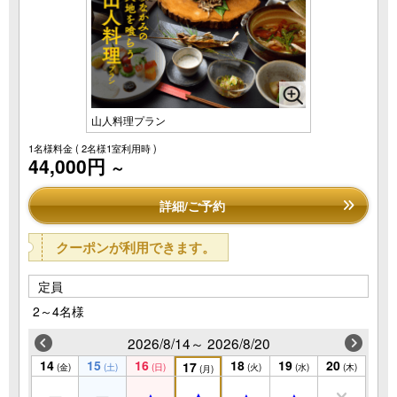
山人料理プラン
1名様料金
( 2名様1室利用時 )
44,000円
～
詳細/ご予約
クーポンが利用できます。
定員
2～4名様
2026/8/14～ 2026/8/20
14
15
16
18
19
20
17
(金)
(土)
(日)
(火)
(水)
(木)
(月)