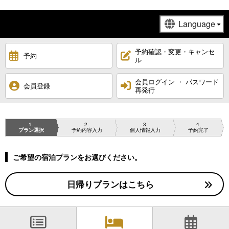
予約確認・変更・キャンセ
予約
ル
会員ログイン ・ パスワード
会員登録
再発行
1
2
3
4
プラン選択
予約内容入力
個人情報入力
予約完了
ご希望の宿泊プランをお選びください。
日帰りプランはこちら