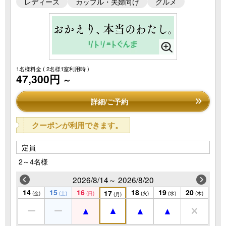
レディース
カップル・夫婦向け
グルメ
1名様料金
( 2名様1室利用時 )
47,300円
～
詳細/ご予約
クーポンが利用できます。
定員
2～4名様
2026/8/14～ 2026/8/20
14
15
16
18
19
20
17
(金)
(土)
(日)
(火)
(水)
(木)
(月)