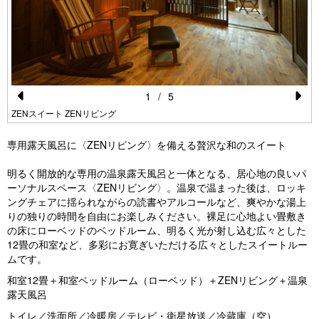
1
/
5
Pr
N
ZENスイート ZENリビング
e
e
専用露天風呂に〈ZENリビング〉を備える贅沢な和のスイート
vi
xt
明るく開放的な専用の温泉露天風呂と一体となる、居心地の良いパ
o
ーソナルスペース〈ZENリビング〉。温泉で温まった後は、ロッキ
u
ングチェアに揺られながらの読書やアルコールなど、爽やかな湯上
りの独りの時間を自由にお楽しみください。裸足に心地よい畳敷き
s
の床にローベッドのベッドルーム、明るく光が射し込む広々とした
12畳の和室など、多彩にお寛ぎいただける広々としたスイートルー
ムです。
和室12畳＋和室ベッドルーム（ローベッド）＋ZENリビング＋温泉
露天風呂
トイレ／洗面所／冷暖房／テレビ・衛星放送／冷蔵庫（空）