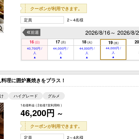
クーポンが利用できます。
定員
2～4名様
2026/8/16～ 2026/8/
前週
16
17
18
20
19
(日)
(月)
(火)
(水)
44,000円 /
40,700円 /
44,000円 /
44,000円 /
人
人
人
人
人料理に囲炉裏焼きをプラス！
け
ハイグレード
グルメ
1名様料金
( 2名様1室利用時 )
46,200円
～
クーポンが利用できます。
定員
2～4名様