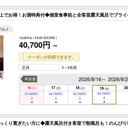
上でお得！お酒特典付◆個室食事処と全客室露天風呂でプライ
グルメ
1名様料金
( 3名様1室利用時 )
40,700円
～
クーポンが利用できます。
定員
3～4名様
2026/8/16～ 2026/8/
前週
16
17
18
20
19
(日)
(月)
(火)
(水)
40,700円 /
37,400円 /
40,700円 /
40,700円 /
人
人
人
人
ゆっくり寛ぎたい方に◆露天風呂付き客室で朝風呂も！のんびり