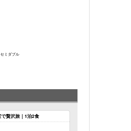
 セミダブル
で贅沢旅｜1泊2食