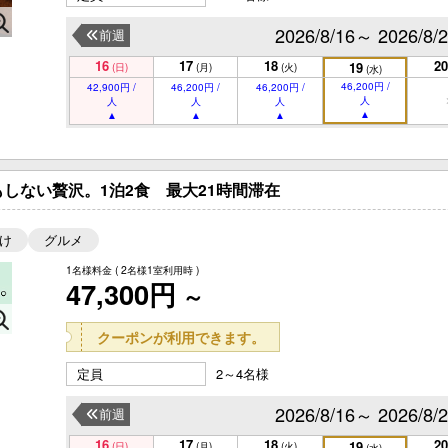
2026/8/16～ 2026/8/
前週
16
17
18
20
19
(日)
(月)
(火)
(水)
46,200円 /
42,900円 /
46,200円 /
46,200円 /
人
人
人
人
しない贅沢。1泊2食 最大21時間滞在
け
グルメ
1名様料金
( 2名様1室利用時 )
47,300円
～
クーポンが利用できます。
定員
2～4名様
2026/8/16～ 2026/8/
前週
16
17
18
20
19
(日)
(月)
(火)