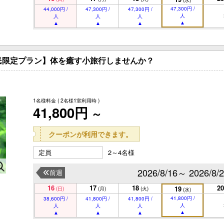
(水)
47,300円 /
44,000円 /
47,300円 /
47,300円 /
人
人
人
人
民限定プラン】体を癒す小旅行しませんか？
1名様料金
( 2名様1室利用時 )
41,800円
～
クーポンが利用できます。
定員
2～4名様
2026/8/16～ 2026/8/
前週
16
17
18
20
19
(日)
(月)
(火)
(水)
41,800円 /
38,600円 /
41,800円 /
41,800円 /
人
人
人
人