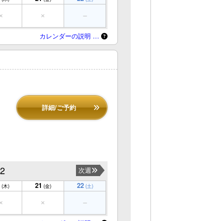
カレンダーの説明 …
詳細/ご予約
22
次週
21
22
(木)
(金)
(土)