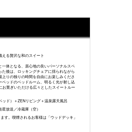
備える贅沢な和のスイート
と一体となる、居心地の良いパーソナルスペ
まった後は、ロッキングチェアに揺られながら
湯上りの独りの時間を自由にお楽しみくださ
ーベッドのベッドルーム、明るく光が射し込
彩にお寛ぎいただける広々としたスイートルー
ベッド）＋ZENリビング＋温泉露天風呂
衛星放送／冷蔵庫（空）
ります。喫煙されるお客様は「ウッドデッキ」