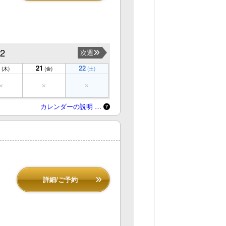
22
次週
21
22
(木)
(金)
(土)
カレンダーの説明 …
詳細/ご予約