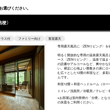
お選びください。
桔梗〉
テラス付
ファミリー向け
客室露天
専用露天風呂に〈ZENリビング〉を
明るく開放的な専用の温泉露天風呂
ース〈ZENリビング〉。温泉で温
の読書やアルコールなど、爽やかな
い。裸足に心地よい畳敷きの床にロ
む広々とした12畳の和室など、多
ムです。
和室12畳＋和室ベッドルーム（ロー
トイレ／洗面所／冷暖房／テレビ・
※お部屋は室内禁煙の「分煙」とな
の灰皿をご利用ください。