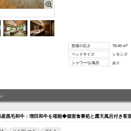
2
部屋の広さ
79.00 m
ベッドサイズ
シモンズ
シャワー/お風呂
あり
ン
県産黒毛和牛：増田和牛を堪能◆個室食事処と露天風呂付き客室
け
ハイグレード
グルメ