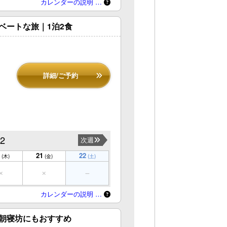
カレンダーの説明 …
ベートな旅｜1泊2食
詳細/ご予約
22
次週
21
22
(木)
(金)
(土)
カレンダーの説明 …
朝寝坊にもおすすめ