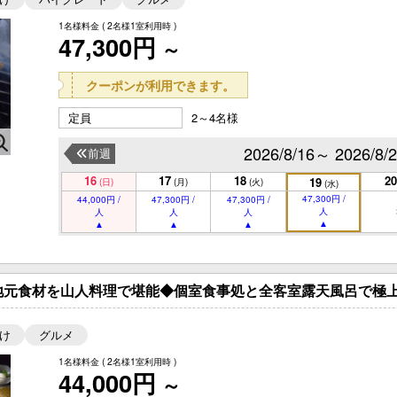
1名様料金
( 2名様1室利用時 )
47,300円
～
クーポンが利用できます。
定員
2～4名様
2026/8/16～ 2026/8/
前週
16
17
18
20
19
(日)
(月)
(火)
(水)
47,300円 /
44,000円 /
47,300円 /
47,300円 /
人
人
人
人
地元食材を山人料理で堪能◆個室食事処と全客室露天風呂で極上
け
グルメ
1名様料金
( 2名様1室利用時 )
44,000円
～