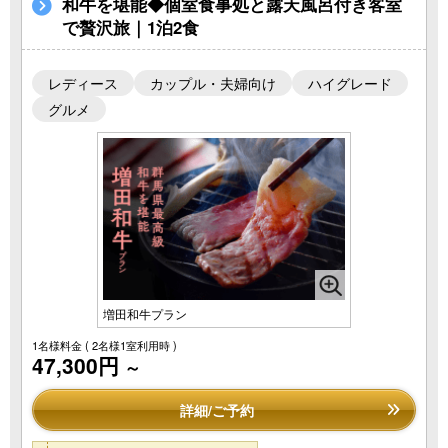
和牛を堪能◆個室食事処と露天風呂付き客室
で贅沢旅｜1泊2食
レディース
カップル・夫婦向け
ハイグレード
グルメ
増田和牛プラン
1名様料金
( 2名様1室利用時 )
47,300円
～
詳細/ご予約