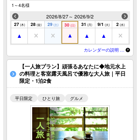
1～4名様
2026/8/27～ 2026/9/2
27
28
29
31
9/1
2
30
(木)
(金)
(土)
(月)
(火)
(水)
(日)
カレンダーの説明 …
【一人旅プラン】頑張るあなたに◆地元水上
の料理と客室露天風呂で優雅な大人旅｜平日
限定・1泊2食
平日限定
ひとり旅
グルメ