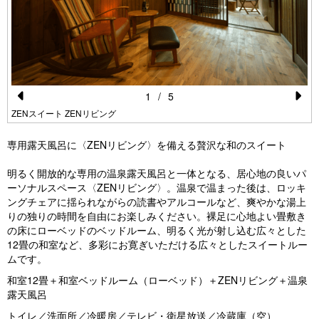
1
/
5
Pr
N
ZENスイート ZENリビング
e
e
専用露天風呂に〈ZENリビング〉を備える贅沢な和のスイート
vi
xt
明るく開放的な専用の温泉露天風呂と一体となる、居心地の良いパ
o
ーソナルスペース〈ZENリビング〉。温泉で温まった後は、ロッキ
u
ングチェアに揺られながらの読書やアルコールなど、爽やかな湯上
りの独りの時間を自由にお楽しみください。裸足に心地よい畳敷き
s
の床にローベッドのベッドルーム、明るく光が射し込む広々とした
12畳の和室など、多彩にお寛ぎいただける広々としたスイートルー
ムです。
和室12畳＋和室ベッドルーム（ローベッド）＋ZENリビング＋温泉
露天風呂
トイレ／洗面所／冷暖房／テレビ・衛星放送／冷蔵庫（空）