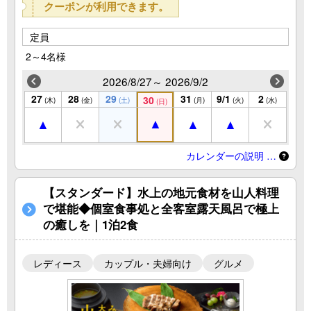
クーポンが利用できます。
定員
2～4名様
2026/8/27～ 2026/9/2
27
28
29
31
9/1
2
30
(木)
(金)
(土)
(月)
(火)
(水)
(日)
カレンダーの説明 …
【スタンダード】水上の地元食材を山人料理
で堪能◆個室食事処と全客室露天風呂で極上
の癒しを｜1泊2食
レディース
カップル・夫婦向け
グルメ