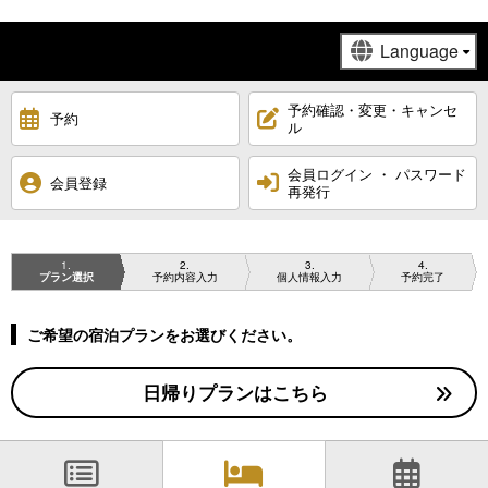
予約確認・変更・キャンセ
予約
ル
会員ログイン ・ パスワード
会員登録
再発行
1
2
3
4
プラン選択
予約内容入力
個人情報入力
予約完了
ご希望の宿泊プランをお選びください。
日帰りプランはこちら