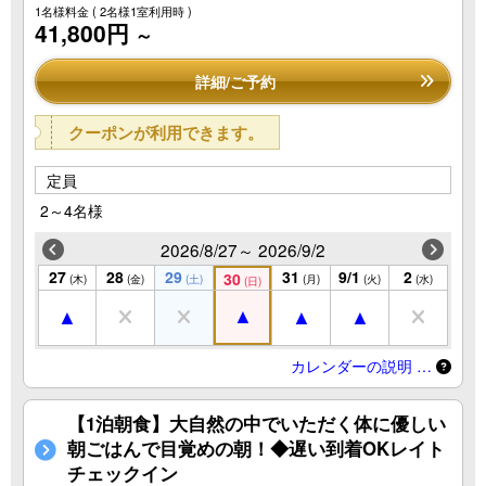
1名様料金
( 2名様1室利用時 )
41,800円
～
詳細/ご予約
クーポンが利用できます。
定員
2～4名様
2026/8/27～ 2026/9/2
27
28
29
31
9/1
2
30
(木)
(金)
(土)
(月)
(火)
(水)
(日)
カレンダーの説明 …
【1泊朝食】大自然の中でいただく体に優しい
朝ごはんで目覚めの朝！◆遅い到着OKレイト
チェックイン