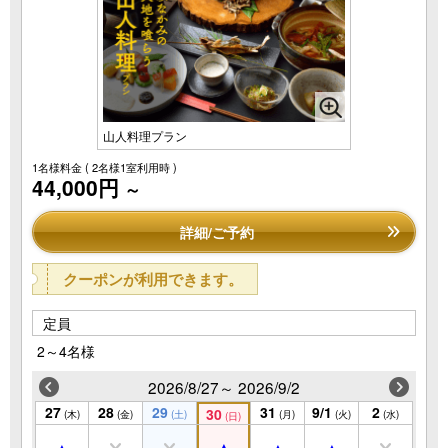
山人料理プラン
1名様料金
( 2名様1室利用時 )
44,000円
～
詳細/ご予約
クーポンが利用できます。
定員
2～4名様
2026/8/27～ 2026/9/2
27
28
29
31
9/1
2
30
(木)
(金)
(土)
(月)
(火)
(水)
(日)