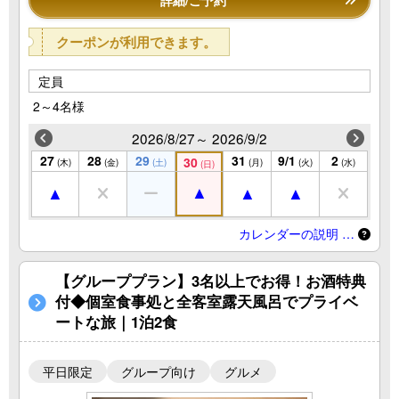
詳細/ご予約
クーポンが利用できます。
定員
2～4名様
2026/8/27～ 2026/9/2
27
28
29
31
9/1
2
30
(木)
(金)
(土)
(月)
(火)
(水)
(日)
カレンダーの説明 …
【グループプラン】3名以上でお得！お酒特典
付◆個室食事処と全客室露天風呂でプライベ
ートな旅｜1泊2食
平日限定
グループ向け
グルメ