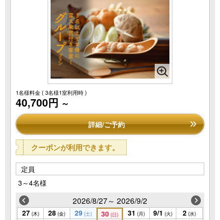
1名様料金
( 3名様1室利用時 )
40,700円
～
詳細/ご予約
クーポンが利用できます。
定員
3～4名様
2026/8/27～ 2026/9/2
27
28
29
31
9/1
2
30
(木)
(金)
(土)
(月)
(火)
(水)
(日)