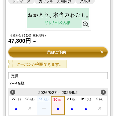
レディース
カップル・夫婦向け
グルメ
1名様料金
( 2名様1室利用時 )
47,300円
～
詳細/ご予約
クーポンが利用できます。
定員
2～4名様
2026/8/27～ 2026/9/2
27
28
29
31
9/1
2
30
(木)
(金)
(土)
(月)
(火)
(水)
(日)