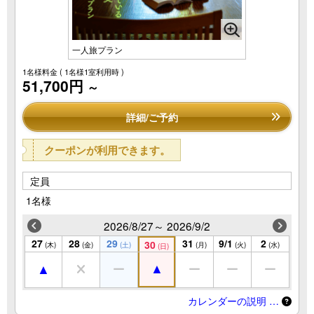
一人旅プラン
1名様料金
( 1名様1室利用時 )
51,700円
～
詳細/ご予約
クーポンが利用できます。
定員
1名様
2026/8/27～ 2026/9/2
27
28
29
31
9/1
2
30
(木)
(金)
(土)
(月)
(火)
(水)
(日)
カレンダーの説明 …