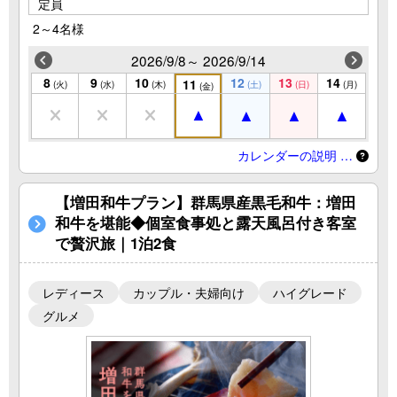
定員
2～4名様
2026/9/8～ 2026/9/14
8
9
10
12
13
14
11
(火)
(水)
(木)
(土)
(日)
(月)
(金)
カレンダーの説明 …
【増田和牛プラン】群馬県産黒毛和牛：増田
和牛を堪能◆個室食事処と露天風呂付き客室
で贅沢旅｜1泊2食
レディース
カップル・夫婦向け
ハイグレード
グルメ