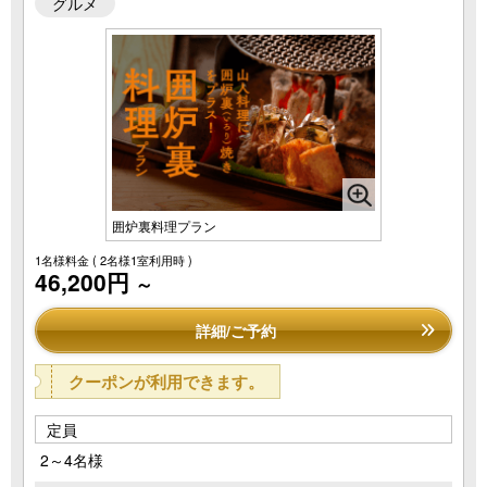
グルメ
囲炉裏料理プラン
1名様料金
( 2名様1室利用時 )
46,200円
～
詳細/ご予約
クーポンが利用できます。
定員
2～4名様