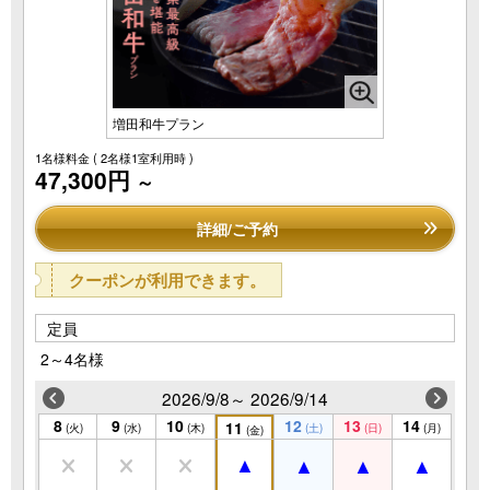
増田和牛プラン
1名様料金
( 2名様1室利用時 )
47,300円
～
詳細/ご予約
クーポンが利用できます。
定員
2～4名様
2026/9/8～ 2026/9/14
8
9
10
12
13
14
11
(火)
(水)
(木)
(土)
(日)
(月)
(金)