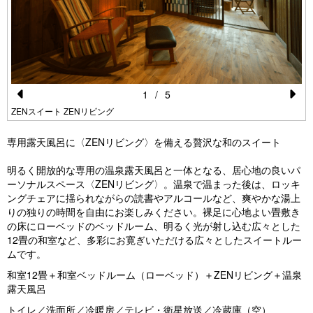
1
/
5
Pr
N
ZENスイート ZENリビング
e
e
専用露天風呂に〈ZENリビング〉を備える贅沢な和のスイート
vi
xt
明るく開放的な専用の温泉露天風呂と一体となる、居心地の良いパ
o
ーソナルスペース〈ZENリビング〉。温泉で温まった後は、ロッキ
u
ングチェアに揺られながらの読書やアルコールなど、爽やかな湯上
りの独りの時間を自由にお楽しみください。裸足に心地よい畳敷き
s
の床にローベッドのベッドルーム、明るく光が射し込む広々とした
12畳の和室など、多彩にお寛ぎいただける広々としたスイートルー
ムです。
和室12畳＋和室ベッドルーム（ローベッド）＋ZENリビング＋温泉
露天風呂
トイレ／洗面所／冷暖房／テレビ・衛星放送／冷蔵庫（空）