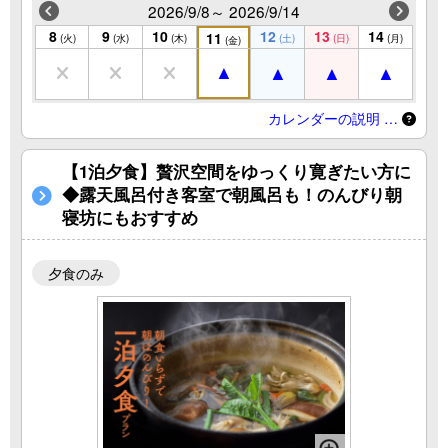
2026/9/8～ 2026/9/14
8
9
10
12
13
14
11
(火)
(水)
(木)
(土)
(日)
(月)
(金)
カレンダーの説明 …
【1泊夕食】贅沢空間をゆっくり寛ぎたい方に
◆露天風呂付き客室で朝風呂も！のんびり朝
寝坊にもおすすめ
夕食のみ