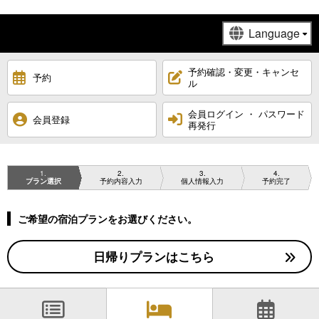
予約確認・変更・キャンセ
予約
ル
会員ログイン ・ パスワード
会員登録
再発行
1
2
3
4
プラン選択
予約内容入力
個人情報入力
予約完了
ご希望の宿泊プランをお選びください。
日帰りプランはこちら